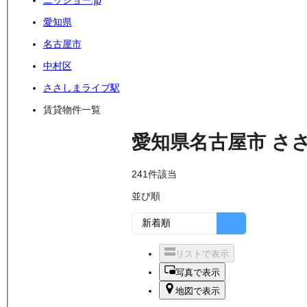
ニッショー.jp
愛知県
名古屋市
中村区
ささしまライブ駅
賃貸物件一覧
愛知県名古屋市
さ
241
件該当
並び順
リストで表示
写真で表示
地図で表示