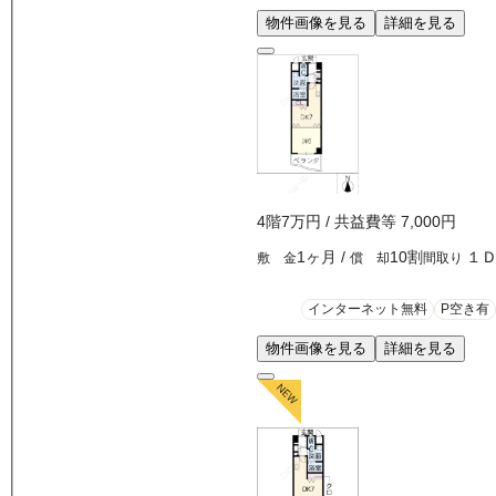
物件画像を見る
詳細を見る
4
階
7万
円
/ 共益費等
7,000円
1ヶ月
/
10割
１
敷 金
償 却
間取り
インターネット無料
P空き有
物件画像を見る
詳細を見る