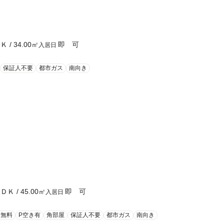
ＤＫ
/
34.00
㎡
即 可
入居日
保証人不要
都市ガス
南向き
ＬＤＫ
/
45.00
㎡
即 可
入居日
ト無料
P空き有
角部屋
保証人不要
都市ガス
南向き