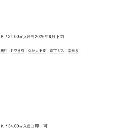
ＤＫ
/
34.00
㎡
2026年9月下旬
入居日
ト無料
P空き有
保証人不要
都市ガス
南向き
ＤＫ
/
34.00
㎡
即 可
入居日