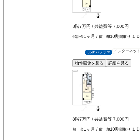
8
階
7万
円
/ 共益費等
7,000円
1ヶ月
/
10割
１
保証金
償 却
間取り
インターネッ
360°パノラマ
物件画像を見る
詳細を見る
8
階
7万
円
/ 共益費等
7,000円
1ヶ月
/
10割
１
敷 金
償 却
間取り