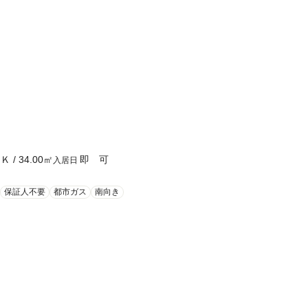
ＤＫ
/
34.00
㎡
即 可
入居日
保証人不要
都市ガス
南向き