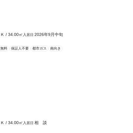
ＤＫ
/
34.00
㎡
2026年9月中旬
入居日
ト無料
保証人不要
都市ガス
南向き
ＤＫ
/
34.00
㎡
相 談
入居日