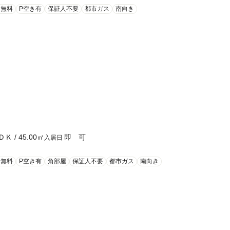
ト無料
P空き有
保証人不要
都市ガス
南向き
ＤＫ
/
45.00
㎡
即 可
入居日
ト無料
P空き有
角部屋
保証人不要
都市ガス
南向き