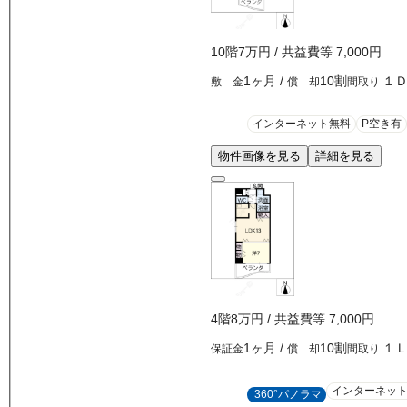
10
階
7万
円
/ 共益費等
7,000円
1ヶ月
/
10割
１
敷 金
償 却
間取り
インターネット無料
P空き有
物件画像を見る
詳細を見る
4
階
8万
円
/ 共益費等
7,000円
1ヶ月
/
10割
１
保証金
償 却
間取り
インターネッ
360°パノラマ