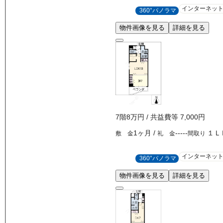
インターネッ
360°パノラマ
物件画像を見る
詳細を見る
7
階
8万
円
/ 共益費等
7,000円
1ヶ月
/
-----
１Ｌ
敷 金
礼 金
間取り
インターネッ
360°パノラマ
物件画像を見る
詳細を見る