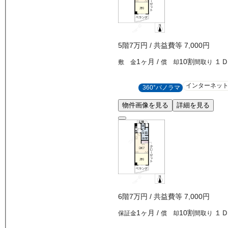
5
階
7万
円
/ 共益費等
7,000円
1ヶ月
/
10割
１
敷 金
償 却
間取り
インターネッ
360°パノラマ
物件画像を見る
詳細を見る
6
階
7万
円
/ 共益費等
7,000円
1ヶ月
/
10割
１
保証金
償 却
間取り