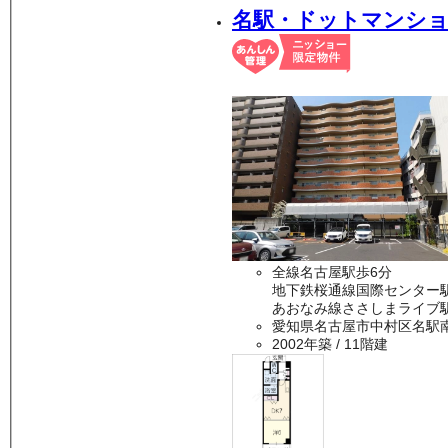
名駅・ドットマンシ
全線名古屋駅歩6分
地下鉄桜通線国際センター駅
あおなみ線ささしまライブ駅
愛知県名古屋市中村区名駅
2002年築
/ 11階建