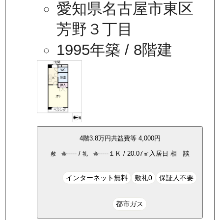
愛知県名古屋市東区
芳野３丁目
1995年築
/ 8階建
4
階
3.8万
円
共益費等
4,000円
-----
/
-----
１Ｋ
/
20.07
㎡
入居日
相 談
敷 金
礼 金
インターネット無料
敷礼0
保証人不要
都市ガス