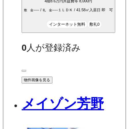
4
階
8.6万
円
共益費等
8,000円
-----
/
-----
１ＬＤＫ
/
41.58
㎡
入居日
即 可
敷 金
礼 金
インターネット無料
敷礼0
0
人が登録済み
物件画像を見る
メイゾン芳野