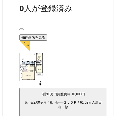
0
人が登録済み
物件画像を見る
2
階
10万
円
共益費等
10,000円
2.00ヶ月
/
-----
２ＬＤＫ
/
61.62
㎡
入居日
敷 金
礼 金
相 談