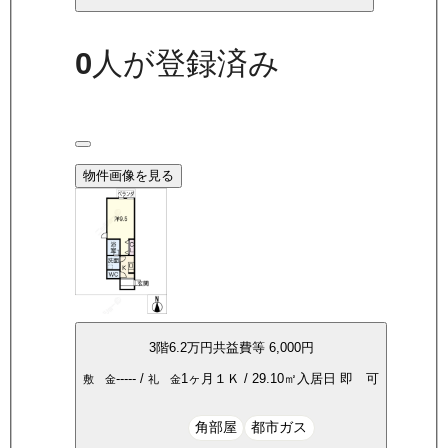
0
人が登録済み
物件画像を見る
3
階
6.2万
円
共益費等
6,000円
-----
/
1ヶ月
１Ｋ
/
29.10
㎡
入居日
即 可
敷 金
礼 金
角部屋
都市ガス