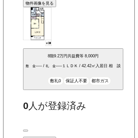
物件画像を見る
8
階
9.2万
円
共益費等
8,000円
-----
/
-----
１ＬＤＫ
/
42.42
㎡
入居日
相 談
敷 金
礼 金
敷礼0
保証人不要
都市ガス
0
人が登録済み