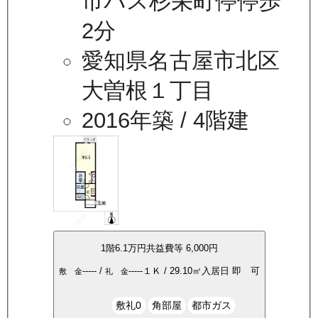
市バス杉栄町停停歩
2分
愛知県名古屋市北区
大曽根１丁目
2016年築
/ 4階建
1
階
6.1万
円
共益費等
6,000円
-----
/
-----
１Ｋ
/
29.10
㎡
入居日
即 可
敷 金
礼 金
敷礼0
角部屋
都市ガス