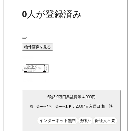
0
人が登録済み
物件画像を見る
6
階
3.9万
円
共益費等
4,000円
-----
/
-----
１Ｋ
/
20.07
㎡
入居日
相 談
敷 金
礼 金
インターネット無料
敷礼0
保証人不要