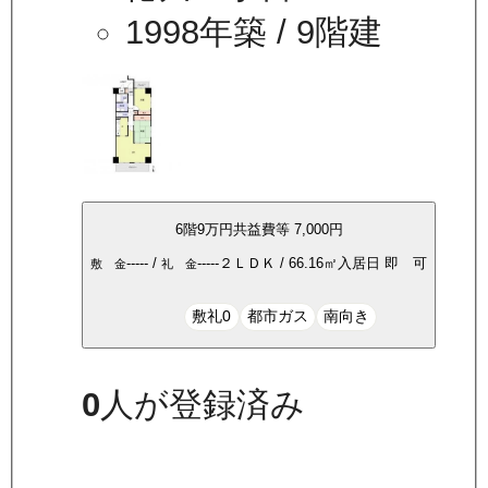
1998年築
/ 9階建
6
階
9万
円
共益費等
7,000円
-----
/
-----
２ＬＤＫ
/
66.16
㎡
入居日
即 可
敷 金
礼 金
敷礼0
都市ガス
南向き
0
人が登録済み