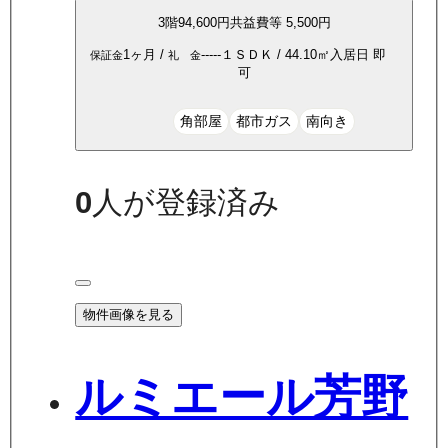
3
階
94,600
円
共益費等
5,500円
1ヶ月
/
-----
１ＳＤＫ
/
44.10
㎡
入居日
即
保証金
礼 金
可
角部屋
都市ガス
南向き
0
人が登録済み
物件画像を見る
ルミエール芳野