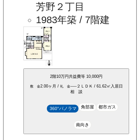
芳野２丁目
1983年築
/ 7階建
2
階
10万
円
共益費等
10,000円
2.00ヶ月
/
-----
２ＬＤＫ
/
61.62
㎡
入居日
敷 金
礼 金
相 談
角部屋
都市ガス
360°パノラマ
南向き