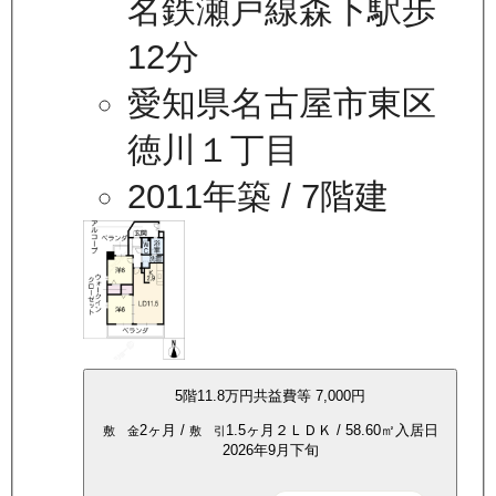
名鉄瀬戸線森下駅歩
12分
愛知県名古屋市東区
徳川１丁目
2011年築
/ 7階建
5
階
11.8万
円
共益費等
7,000円
2ヶ月
/
1.5ヶ月
２ＬＤＫ
/
58.60
㎡
入居日
敷 金
敷 引
2026年9月下旬