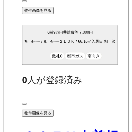
物件画像を見る
6
階
9万
円
共益費等
7,000円
-----
/
-----
２ＬＤＫ
/
66.16
㎡
入居日
相 談
敷 金
礼 金
敷礼0
都市ガス
南向き
0
人が登録済み
物件画像を見る