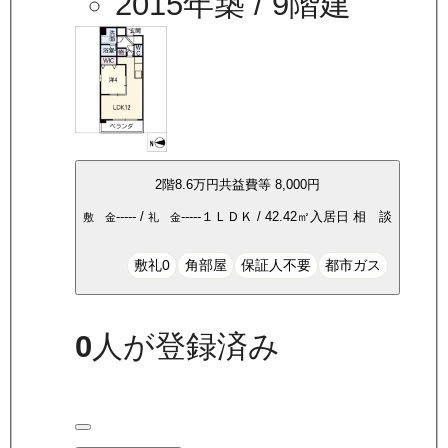
2015年築
/ 9階建
2
階
8.6万
円
共益費等
8,000円
-----
/
-----
１ＬＤＫ
/
42.42
㎡
入居日
相 談
敷 金
礼 金
敷礼0
角部屋
保証人不要
都市ガス
0
人が登録済み