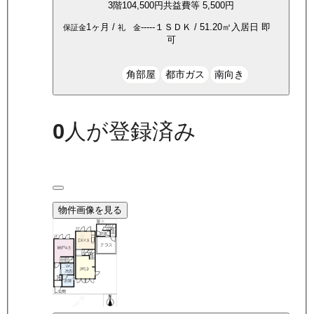
3
階
104,500
円
共益費等
5,500円
1ヶ月
/
-----
１ＳＤＫ
/
51.20
㎡
入居日
即
保証金
礼 金
可
角部屋
都市ガス
南向き
0
人が登録済み
物件画像を見る