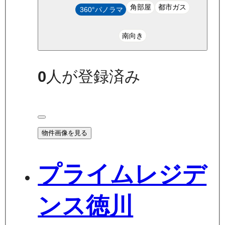
角部屋
都市ガス
360°パノラマ
南向き
0
人が登録済み
物件画像を見る
プライムレジデ
ンス徳川