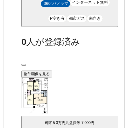
インターネット無料
360°パノラマ
P空き有
都市ガス
南向き
0
人が登録済み
物件画像を見る
6
階
15.3万
円
共益費等
7,000円