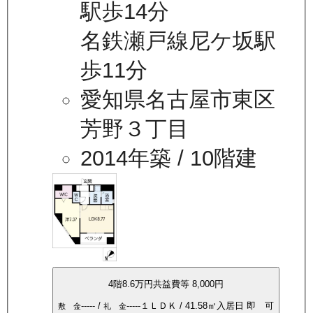
駅歩14分
名鉄瀬戸線尼ケ坂駅
歩11分
愛知県名古屋市東区
芳野３丁目
2014年築
/ 10階建
4
階
8.6万
円
共益費等
8,000円
-----
/
-----
１ＬＤＫ
/
41.58
㎡
入居日
即 可
敷 金
礼 金