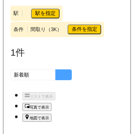
駅を指定
駅
条件を指定
条件
間取り（3K）
1
件
リストで表示
写真で表示
地図で表示