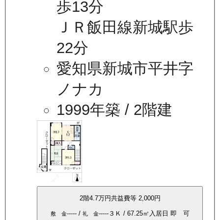
歩13分
ＪＲ飯田線新城駅歩
22分
愛知県新城市平井字
ノナカ
1999年築
/ 2階建
2
階
4.7万
円
共益費等
2,000円
-----
/
-----
３Ｋ
/
67.25
㎡
入居日
即 可
敷 金
礼 金