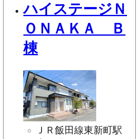
ハイステージＮ
ＯＮＡＫＡ Ｂ
棟
ＪＲ飯田線東新町駅