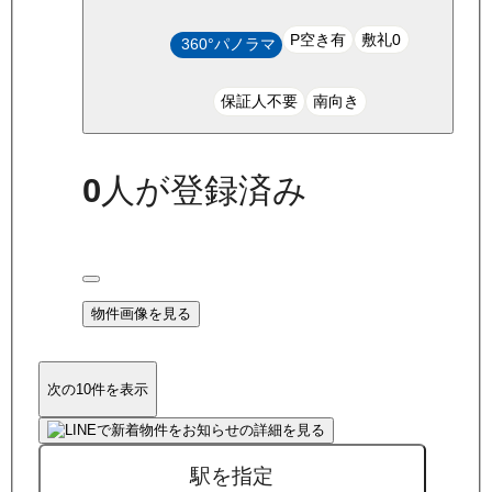
P空き有
敷礼0
360°パノラマ
保証人不要
南向き
0
人が登録済み
物件画像を見る
次の10件を表示
駅を指定