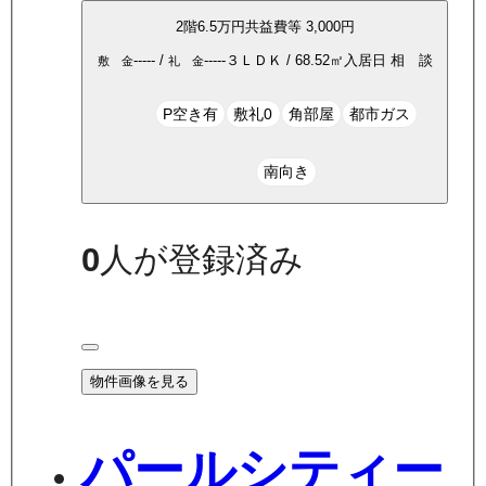
2
階
6.5万
円
共益費等
3,000円
-----
/
-----
３ＬＤＫ
/
68.52
㎡
入居日
相 談
敷 金
礼 金
P空き有
敷礼0
角部屋
都市ガス
南向き
0
人が登録済み
物件画像を見る
パールシティー