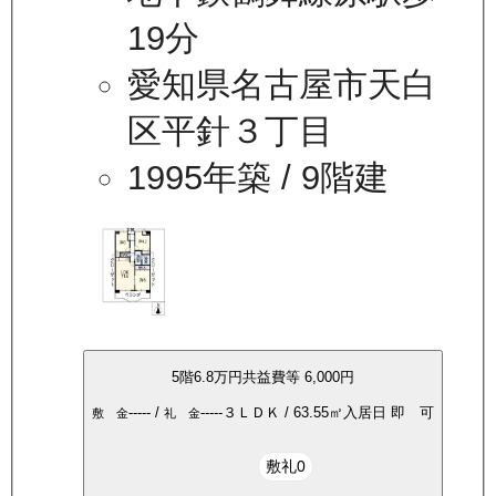
19分
愛知県名古屋市天白
区平針３丁目
1995年築
/ 9階建
5
階
6.8万
円
共益費等
6,000円
-----
/
-----
３ＬＤＫ
/
63.55
㎡
入居日
即 可
敷 金
礼 金
敷礼0