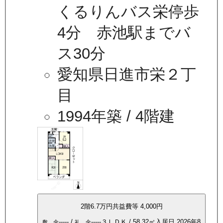
くるりんバス栄停歩
4分 赤池駅までバ
ス30分
愛知県日進市栄２丁
目
1994年築
/ 4階建
2
階
6.7万
円
共益費等
4,000円
-----
/
-----
３ＬＤＫ
/
58.32
㎡
入居日
2026年8
敷 金
礼 金