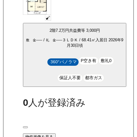
2
階
7.2万
円
共益費等
3,000円
-----
/
-----
３ＬＤＫ
/
68.41
㎡
入居日
2026年9
敷 金
礼 金
月30日頃
P空き有
敷礼0
360°パノラマ
保証人不要
都市ガス
0
人が登録済み
物件画像を見る