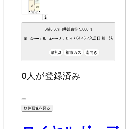
3
階
6.3万
円
共益費等
5,000円
-----
/
-----
３ＬＤＫ
/
64.45
㎡
入居日
相 談
敷 金
礼 金
敷礼0
都市ガス
南向き
0
人が登録済み
物件画像を見る