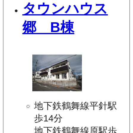
タウンハウス
郷 B棟
地下鉄鶴舞線平針駅
歩14分
地下鉄鶴舞線原駅歩