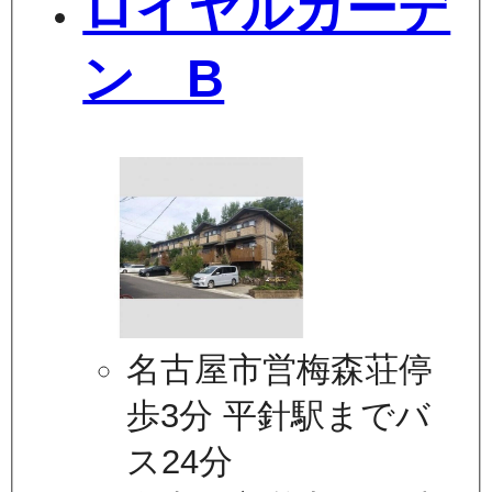
ロイヤルガーデ
ン B
名古屋市営梅森荘停
歩3分 平針駅までバ
ス24分