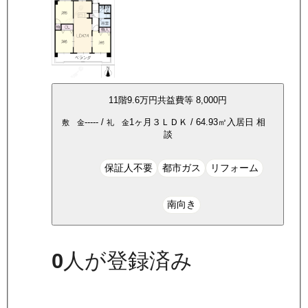
11
階
9.6万
円
共益費等
8,000円
-----
/
1ヶ月
３ＬＤＫ
/
64.93
㎡
入居日
相
敷 金
礼 金
談
保証人不要
都市ガス
リフォーム
南向き
0
人が登録済み