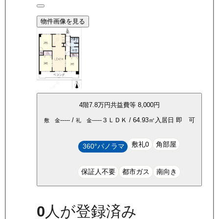
物件画像を見る
4
階
7.8万
円
共益費等
8,000円
-----
/
-----
３ＬＤＫ
/
64.93
㎡
入居日
即 可
敷 金
礼 金
敷礼0
角部屋
360°パノラマ
保証人不要
都市ガス
南向き
0
人が登録済み