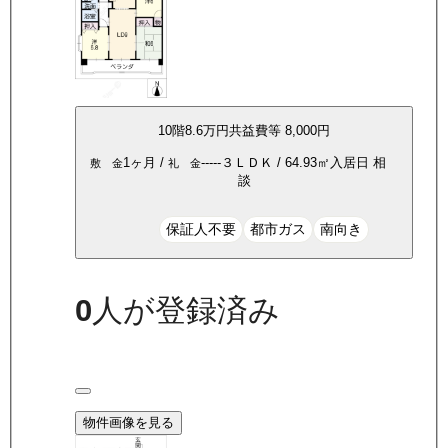
10
階
8.6万
円
共益費等
8,000円
1ヶ月
/
-----
３ＬＤＫ
/
64.93
㎡
入居日
相
敷 金
礼 金
談
保証人不要
都市ガス
南向き
0
人が登録済み
物件画像を見る