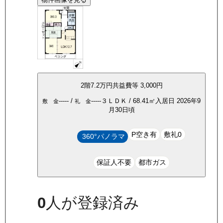
2
階
7.2万
円
共益費等
3,000円
-----
/
-----
３ＬＤＫ
/
68.41
㎡
入居日
2026年9
敷 金
礼 金
月30日頃
P空き有
敷礼0
360°パノラマ
保証人不要
都市ガス
0
人が登録済み