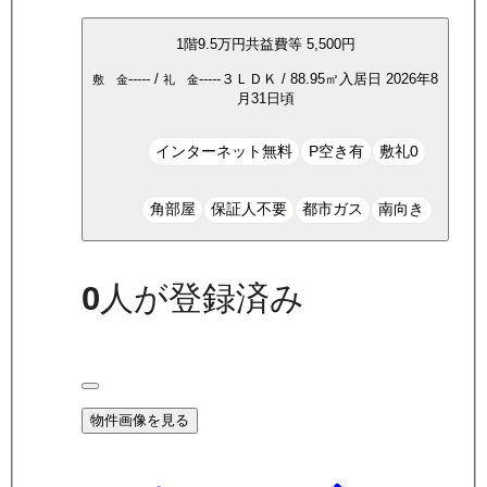
1
階
9.5万
円
共益費等
5,500円
-----
/
-----
３ＬＤＫ
/
88.95
㎡
入居日
2026年8
敷 金
礼 金
月31日頃
インターネット無料
P空き有
敷礼0
角部屋
保証人不要
都市ガス
南向き
0
人が登録済み
物件画像を見る