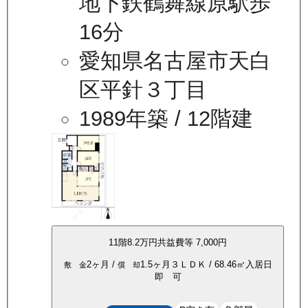
地下鉄鶴舞線原駅歩
16分
愛知県名古屋市天白
区平針３丁目
1989年築
/ 12階建
11
階
8.2万
円
共益費等
7,000円
2ヶ月
/
1.5ヶ月
３ＬＤＫ
/
68.46
㎡
入居日
敷 金
償 却
即 可