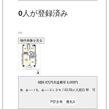
0
人が登録済み
物件画像を見る
4
階
6.8万
円
共益費等
6,000円
-----
/
-----
３ＬＤＫ
/
63.55
㎡
入居日
即 可
敷 金
礼 金
P空き有
敷礼0