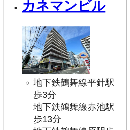
カネマンビル
地下鉄鶴舞線平針駅
歩3分
地下鉄鶴舞線赤池駅
歩13分