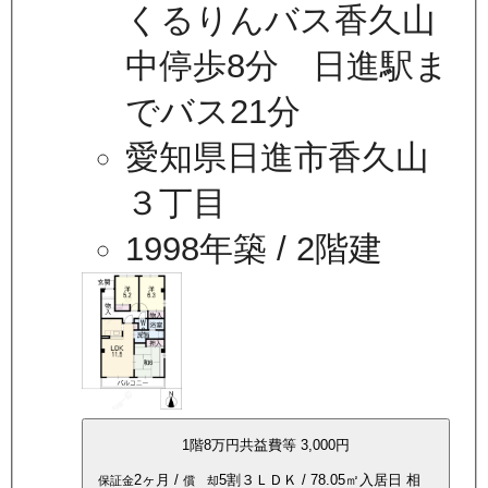
くるりんバス香久山
中停歩8分 日進駅ま
でバス21分
愛知県日進市香久山
３丁目
1998年築
/ 2階建
1
階
8万
円
共益費等
3,000円
2ヶ月
/
5割
３ＬＤＫ
/
78.05
㎡
入居日
相
保証金
償 却