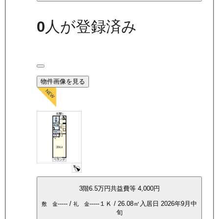
0
人が登録済み
物件画像を見る
3
階
6.5万
円
共益費等
4,000円
-----
/
-----
１Ｋ
/
26.08
㎡
入居日
2026年9月中
敷 金
礼 金
旬