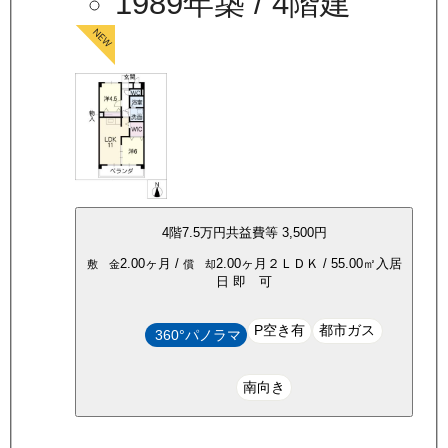
1989年築
/ 4階建
4
階
7.5万
円
共益費等
3,500円
2.00ヶ月
/
2.00ヶ月
２ＬＤＫ
/
55.00
㎡
入居
敷 金
償 却
日
即 可
P空き有
都市ガス
360°パノラマ
南向き