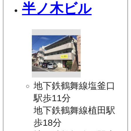
半ノ木ビル
地下鉄鶴舞線塩釜口
駅歩11分
地下鉄鶴舞線植田駅
歩18分