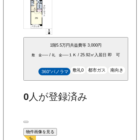
1
階
5.5万
円
共益費等
3,000円
-----
/
-----
１Ｋ
/
25.92
㎡
入居日
即 可
敷 金
礼 金
敷礼0
都市ガス
南向き
360°パノラマ
0
人が登録済み
物件画像を見る