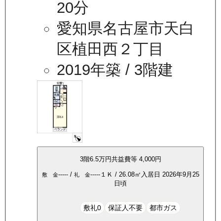
20分
愛知県名古屋市天白
区植田西２丁目
2019年築
/ 3階建
3
階
6.5万
円
共益費等
4,000円
-----
/
-----
１Ｋ
/
26.08
㎡
入居日
2026年9月25
敷 金
礼 金
日頃
敷礼0
保証人不要
都市ガス