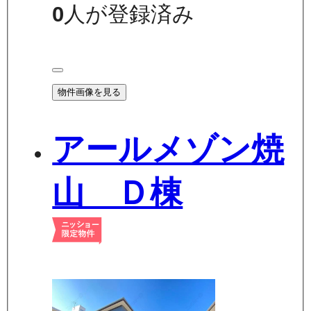
0
人が登録済み
物件画像を見る
アールメゾン焼
山 Ｄ棟