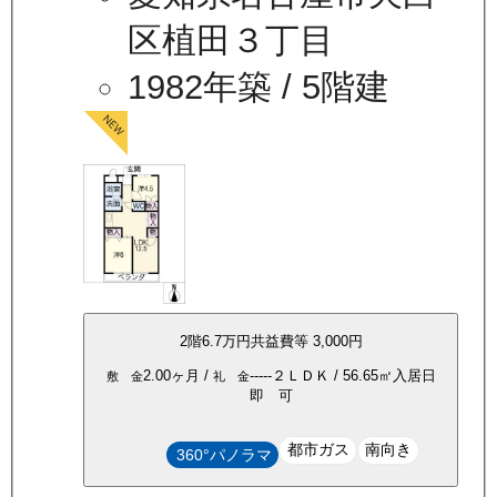
区植田３丁目
1982年築
/ 5階建
2
階
6.7万
円
共益費等
3,000円
2.00ヶ月
/
-----
２ＬＤＫ
/
56.65
㎡
入居日
敷 金
礼 金
即 可
都市ガス
南向き
360°パノラマ