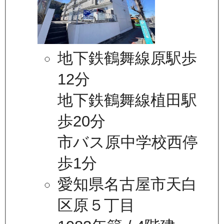
地下鉄鶴舞線原駅歩
12分
地下鉄鶴舞線植田駅
歩20分
市バス原中学校西停
歩1分
愛知県名古屋市天白
区原５丁目