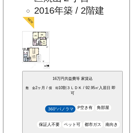
2016年築
/ 2階建
16万
円
共益費等
家賃込
2ヶ月
/
10割
３ＬＤＫ
/
92.95
㎡
入居日
即
敷 金
償 却
可
P空き有
角部屋
360°パノラマ
保証人不要
ペット可
都市ガス
南向き