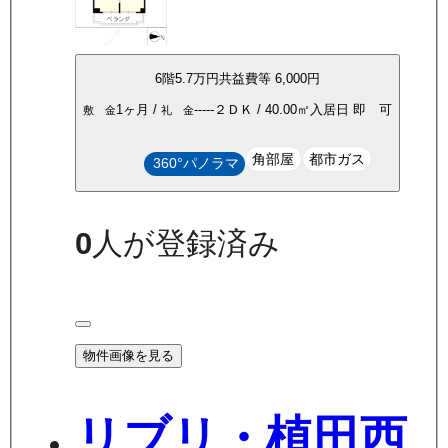
6
階
5.7万
円
共益費等
6,000円
1ヶ月
/
-----
２ＤＫ
/
40.00
㎡
入居日
即 可
敷 金
礼 金
角部屋
都市ガス
360°パノラマ
0
人が登録済み
物件画像を見る
リブリ・植田西