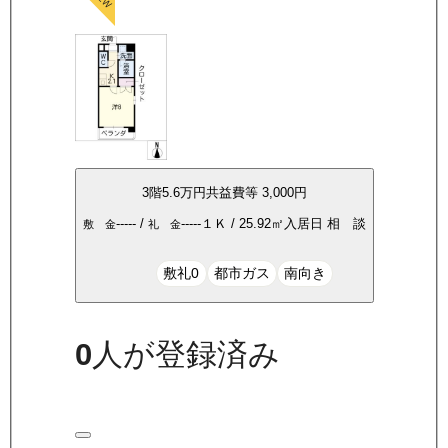
3
階
5.6万
円
共益費等
3,000円
-----
/
-----
１Ｋ
/
25.92
㎡
入居日
相 談
敷 金
礼 金
敷礼0
都市ガス
南向き
0
人が登録済み