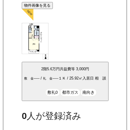
物件画像を見る
2
階
5.6万
円
共益費等
3,000円
-----
/
-----
１Ｋ
/
25.92
㎡
入居日
相 談
敷 金
礼 金
敷礼0
都市ガス
南向き
0
人が登録済み