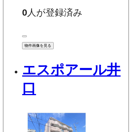
0
人が登録済み
物件画像を見る
エスポアール井
口