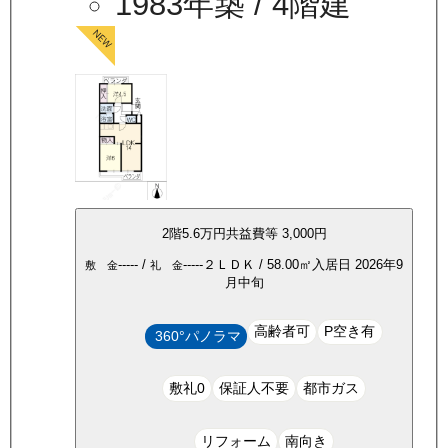
1983年築
/ 4階建
2
階
5.6万
円
共益費等
3,000円
-----
/
-----
２ＬＤＫ
/
58.00
㎡
入居日
2026年9
敷 金
礼 金
月中旬
高齢者可
P空き有
360°パノラマ
敷礼0
保証人不要
都市ガス
リフォーム
南向き