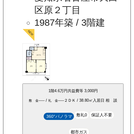
区原２丁目
1987年築
/ 3階建
1
階
4.6万
円
共益費等
3,000円
-----
/
-----
２ＤＫ
/
38.80
㎡
入居日
相 談
敷 金
礼 金
敷礼0
保証人不要
360°パノラマ
都市ガス