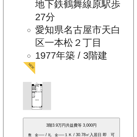
地下鉄鶴舞線原駅歩
27分
愛知県名古屋市天白
区一本松２丁目
1977年築
/ 3階建
3
階
3.9万
円
共益費等
3,000円
-----
/
-----
１Ｋ
/
30.78
㎡
入居日
即 可
敷 金
礼 金