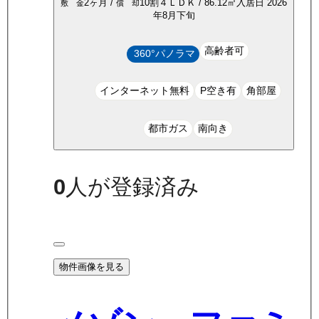
2ヶ月
/
10割
４ＬＤＫ
/
86.12
㎡
入居日
2026
敷 金
償 却
年8月下旬
高齢者可
360°パノラマ
インターネット無料
P空き有
角部屋
都市ガス
南向き
0
人が登録済み
物件画像を見る