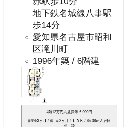
赤駅歩10分
地下鉄名城線八事駅
歩14分
愛知県名古屋市昭和
区滝川町
1996年築
/ 6階建
4
階
12万
円
共益費等
6,000円
3ヶ月
/
2ヶ月
４ＬＤＫ
/
85.38
㎡
入居日
保証金
償 却
相 談