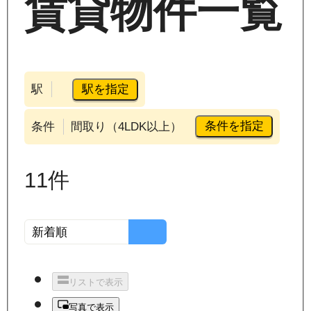
賃貸物件一覧
駅を指定
駅
条件を指定
条件
間取り（4LDK以上）
11
件
リストで表示
写真で表示