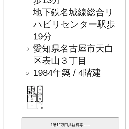
歩13分
地下鉄名城線総合リ
ハビリセンター駅歩
19分
愛知県名古屋市天白
区表山３丁目
1984年築
/ 4階建
1
階
12万
円
共益費等
-----