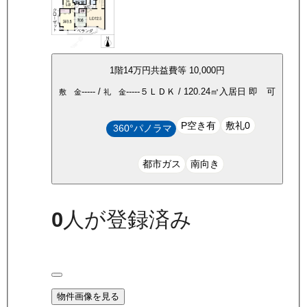
1
階
14万
円
共益費等
10,000円
-----
/
-----
５ＬＤＫ
/
120.24
㎡
入居日
即 可
敷 金
礼 金
P空き有
敷礼0
360°パノラマ
都市ガス
南向き
0
人が登録済み
物件画像を見る