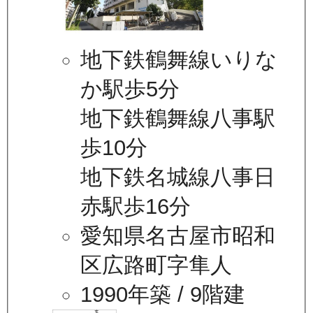
地下鉄鶴舞線いりな
か駅歩5分
地下鉄鶴舞線八事駅
歩10分
地下鉄名城線八事日
赤駅歩16分
愛知県名古屋市昭和
区広路町字隼人
1990年築
/ 9階建