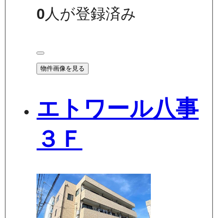
0
人が登録済み
物件画像を見る
エトワール八事
３Ｆ