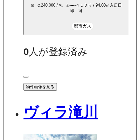
240,000
/
-----
４ＬＤＫ
/
94.60
㎡
入居日
敷 金
礼 金
即 可
都市ガス
0
人が登録済み
物件画像を見る
ヴィラ滝川