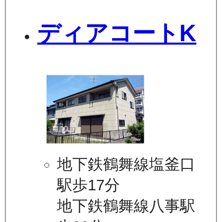
ディアコートK
地下鉄鶴舞線塩釜口
駅歩17分
地下鉄鶴舞線八事駅