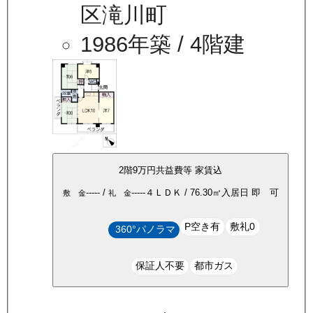
区滝川町
1986年築
/ 4階建
2
階
9万
円
共益費等
家賃込
-----
/
-----
４ＬＤＫ
/
76.30
㎡
入居日
即 可
敷 金
礼 金
P空き有
敷礼0
360°パノラマ
保証人不要
都市ガス