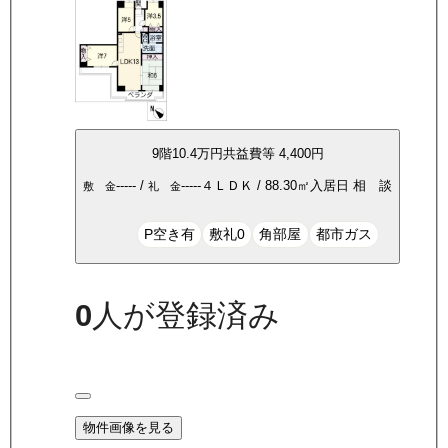
9
階
10.4万
円
共益費等
4,400円
-----
/
-----
４ＬＤＫ
/
88.30
㎡
入居日
相 談
敷 金
礼 金
P空き有
敷礼0
角部屋
都市ガス
0
人が登録済み
物件画像を見る