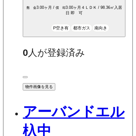
3.00ヶ月
/
3.00ヶ月
４ＬＤＫ
/
98.36
㎡
入居
敷 金
償 却
日
即 可
P空き有
都市ガス
南向き
0
人が登録済み
物件画像を見る
アーバンドエル
杁中