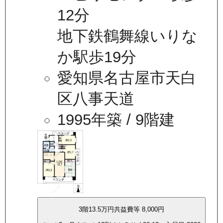
12分
地下鉄鶴舞線いりな
か駅歩19分
愛知県名古屋市天白
区八事天道
1995年築
/ 9階建
3
階
13.5万
円
共益費等
8,000円