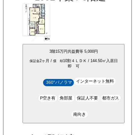
3
階
15万
円
共益費等
5,000円
2ヶ月
/
10割
４ＬＤＫ
/
144.50
㎡
入居日
保証金
償 却
即 可
インターネット無料
360°パノラマ
P空き有
角部屋
保証人不要
都市ガス
南向き