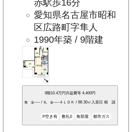
赤駅歩16分
愛知県名古屋市昭和
区広路町字隼人
1990年築
/ 9階建
9
階
10.4万
円
共益費等
4,400円
-----
/
-----
４ＬＤＫ
/
88.30
㎡
入居日
相 談
敷 金
礼 金
P空き有
敷礼0
角部屋
都市ガス