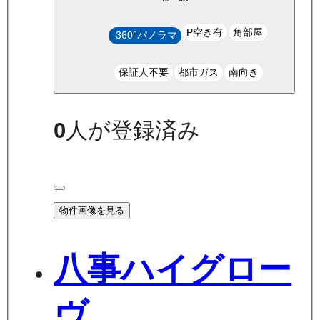
P空き有
角部屋
360°パノラマ
保証人不要
都市ガス
南向き
0
人が登録済み
物件画像を見る
八事ハイグロー
ヴ