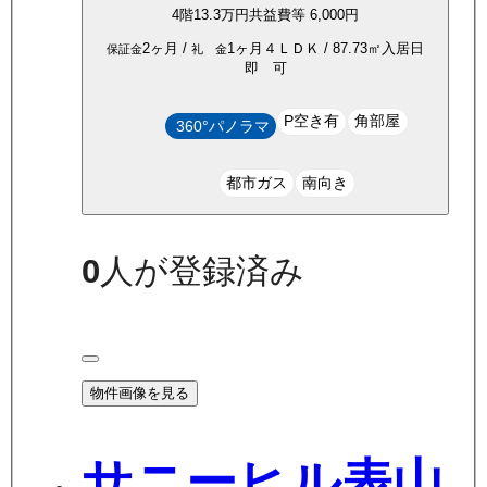
4
階
13.3万
円
共益費等
6,000円
2ヶ月
/
1ヶ月
４ＬＤＫ
/
87.73
㎡
入居日
保証金
礼 金
即 可
P空き有
角部屋
360°パノラマ
都市ガス
南向き
0
人が登録済み
物件画像を見る
サニーヒル表山