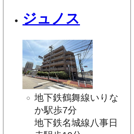
ジュノス
地下鉄鶴舞線いりな
か駅歩7分
地下鉄名城線八事日