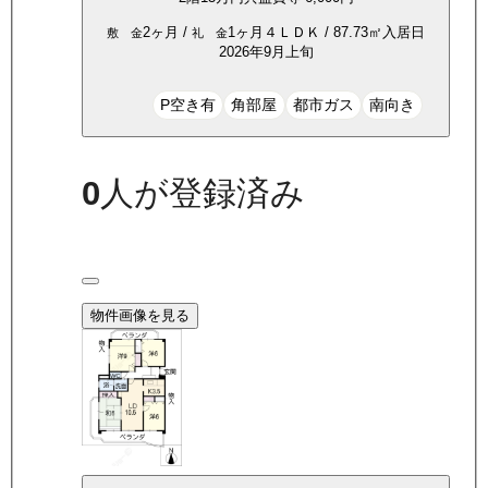
2ヶ月
/
1ヶ月
４ＬＤＫ
/
87.73
㎡
入居日
敷 金
礼 金
2026年9月上旬
P空き有
角部屋
都市ガス
南向き
0
人が登録済み
物件画像を見る