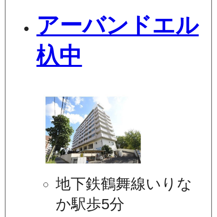
アーバンドエル
杁中
地下鉄鶴舞線いりな
か駅歩5分