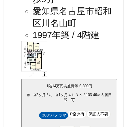
愛知県名古屋市昭和
区川名山町
1997年築
/ 4階建
1
階
14万
円
共益費等
6,500円
2ヶ月
/
1ヶ月
４ＬＤＫ
/
103.46
㎡
入居日
敷 金
礼 金
即 可
P空き有
保証人不要
360°パノラマ