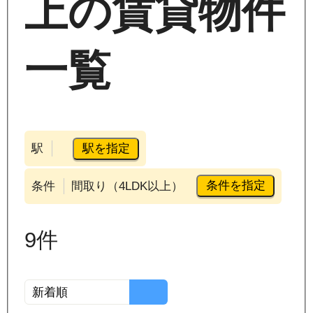
上の賃貸物件
一覧
駅を指定
駅
条件を指定
条件
間取り（4LDK以上）
9
件