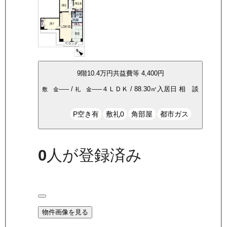
9
階
10.4万
円
共益費等
4,400円
-----
/
-----
４ＬＤＫ
/
88.30
㎡
入居日
相 談
敷 金
礼 金
P空き有
敷礼0
角部屋
都市ガス
0
人が登録済み
物件画像を見る