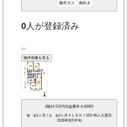
都市ガス
南向き
0
人が登録済み
物件画像を見る
2
階
14.5万
円
共益費等
6,500円
1ヶ月
/
2ヶ月
４ＬＤＫ
/
103.46
㎡
入居日
敷 金
礼 金
2026年9月中旬