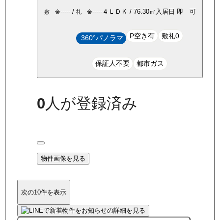
-----
/
-----
４ＬＤＫ
/
76.30
㎡
入居日
即 可
敷 金
礼 金
P空き有
敷礼0
360°パノラマ
保証人不要
都市ガス
0
人が登録済み
物件画像を見る
次の10件を表示