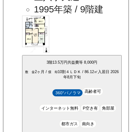
1995年築
/ 9階建
3
階
13.5万
円
共益費等
8,000円
2ヶ月
/
10割
４ＬＤＫ
/
86.12
㎡
入居日
2026
敷 金
償 却
年8月下旬
高齢者可
360°パノラマ
インターネット無料
P空き有
角部屋
都市ガス
南向き