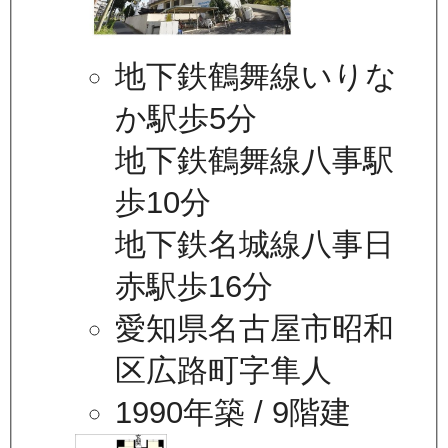
地下鉄鶴舞線いりな
か駅歩5分
地下鉄鶴舞線八事駅
歩10分
地下鉄名城線八事日
赤駅歩16分
愛知県名古屋市昭和
区広路町字隼人
1990年築
/ 9階建