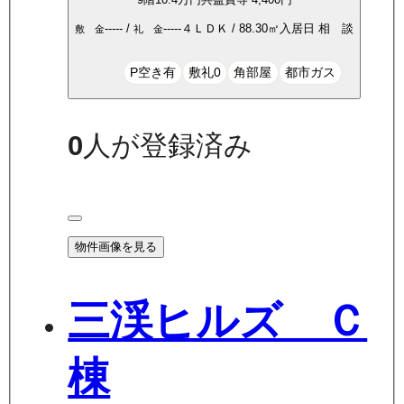
-----
/
-----
４ＬＤＫ
/
88.30
㎡
入居日
相 談
敷 金
礼 金
P空き有
敷礼0
角部屋
都市ガス
0
人が登録済み
物件画像を見る
三渓ヒルズ Ｃ
棟