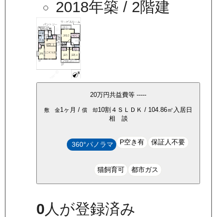
2018年築
/ 2階建
20万
円
共益費等
-----
1ヶ月
/
10割
４ＳＬＤＫ
/
104.86
㎡
入居日
敷 金
償 却
相 談
P空き有
保証人不要
360°パノラマ
猫飼育可
都市ガス
0
人が登録済み