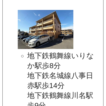
地下鉄鶴舞線いりな
か駅歩8分
地下鉄名城線八事日
赤駅歩14分
地下鉄鶴舞線川名駅
歩9分