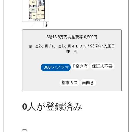
3
階
13.8万
円
共益費等
6,500円
2ヶ月
/
1ヶ月
４ＬＤＫ
/
93.74
㎡
入居日
敷 金
礼 金
即 可
P空き有
保証人不要
360°パノラマ
都市ガス
南向き
0
人が登録済み