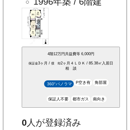
1996年築
/ 6階建
4
階
12万
円
共益費等
6,000円
3ヶ月
/
2ヶ月
４ＬＤＫ
/
85.38
㎡
入居日
保証金
償 却
相 談
P空き有
角部屋
360°パノラマ
保証人不要
都市ガス
南向き
0
人が登録済み