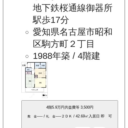
地下鉄桜通線御器所
駅歩17分
愛知県名古屋市昭和
区駒方町２丁目
1988年築
/ 4階建
4
階
5.9万
円
共益費等
3,500円
-----
/
-----
２ＤＫ
/
42.69
㎡
入居日
即 可
敷 金
礼 金