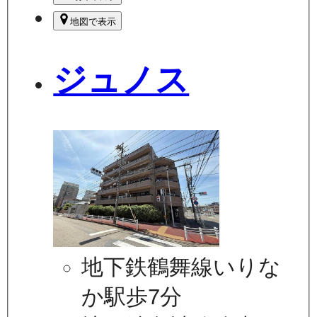
地図で表示
ジュノス
地下鉄鶴舞線いりな
か駅歩7分