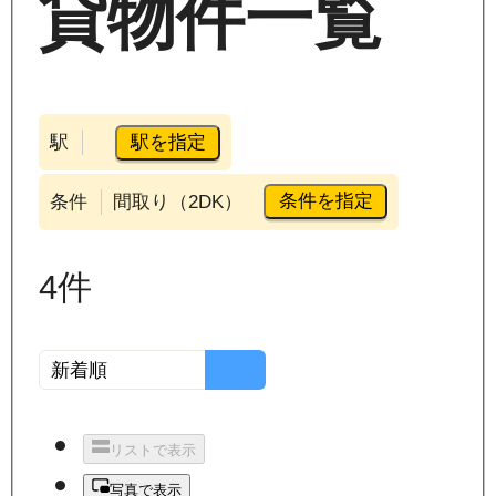
貸物件一覧
駅を指定
駅
条件を指定
条件
間取り（2DK）
4
件
リストで表示
写真で表示