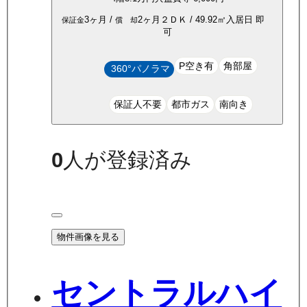
3ヶ月
/
2ヶ月
２ＤＫ
/
49.92
㎡
入居日
即
保証金
償 却
可
P空き有
角部屋
360°パノラマ
保証人不要
都市ガス
南向き
0
人が登録済み
物件画像を見る
セントラルハイ