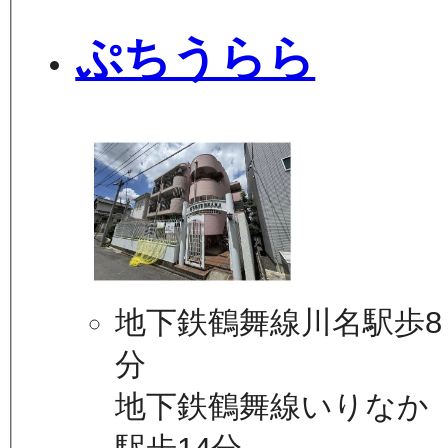
ぷちうらら
地下鉄鶴舞線川名駅歩8
分
地下鉄鶴舞線いりなか