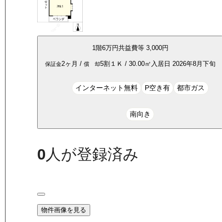
1
階
6万
円
共益費等
3,000円
2ヶ月
/
5割
１Ｋ
/
30.00
㎡
入居日
2026年8月下旬
保証金
償 却
インターネット無料
P空き有
都市ガス
南向き
0
人が登録済み
物件画像を見る