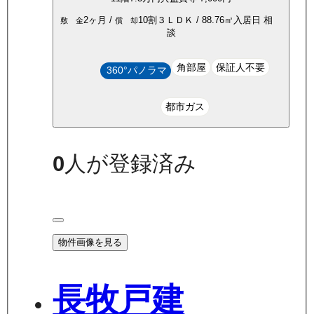
2ヶ月
/
10割
３ＬＤＫ
/
88.76
㎡
入居日
相
敷 金
償 却
談
角部屋
保証人不要
360°パノラマ
都市ガス
0
人が登録済み
物件画像を見る
長牧戸建