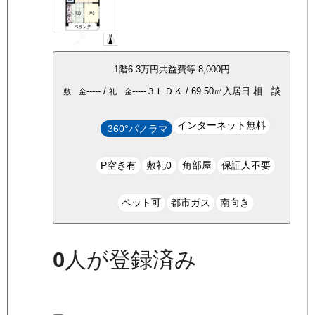
1
階
6.3万
円
共益費等
8,000円
-----
/
-----
３ＬＤＫ
/
69.50
㎡
入居日
相 談
敷 金
礼 金
インターネット無料
360°パノラマ
P空き有
敷礼0
角部屋
保証人不要
ペット可
都市ガス
南向き
0
人が登録済み