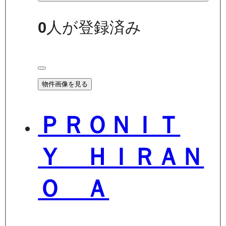
0
人が登録済み
物件画像を見る
ＰＲＯＮＩＴ
Ｙ ＨＩＲＡＮ
Ｏ Ａ