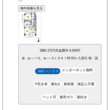
物件画像を見る
5
階
6.3万
円
共益費等
8,000円
-----
/
-----
３ＬＤＫ
/
69.50
㎡
入居日
相 談
敷 金
礼 金
インターネット無料
360°パノラマ
P空き有
敷礼0
角部屋
保証人不要
ペット可
都市ガス
南向き