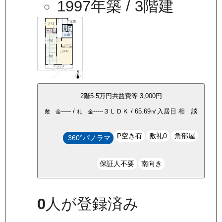
1997年築
/ 3階建
2
階
5.5万
円
共益費等
3,000円
-----
/
-----
３ＬＤＫ
/
65.69
㎡
入居日
相 談
敷 金
礼 金
P空き有
敷礼0
角部屋
360°パノラマ
保証人不要
南向き
0
人が登録済み