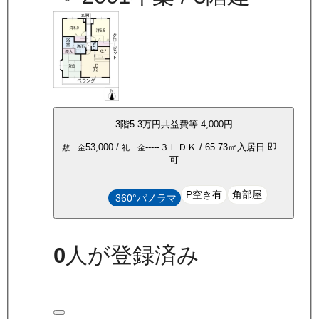
3
階
5.3万
円
共益費等
4,000円
53,000
/
-----
３ＬＤＫ
/
65.73
㎡
入居日
即
敷 金
礼 金
可
P空き有
角部屋
360°パノラマ
0
人が登録済み