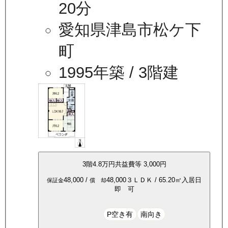
20分
愛知県津島市松ケ下
町
1995年築
/ 3階建
3
階
4.8万
円
共益費等
3,000円
48,000
/
48,000
３ＬＤＫ
/
65.20
㎡
入居日
保証金
償 却
即 可
P空き有
南向き