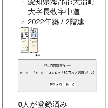
愛知県海部郡大治町
大字長牧字中道
2022年築
/ 2階建
13万
円
共益費等
-----
-----
/
-----
３ＬＤＫ
/
80.73
㎡
入居日
相 談
敷 金
礼 金
P空き有
敷礼0
0
人が登録済み