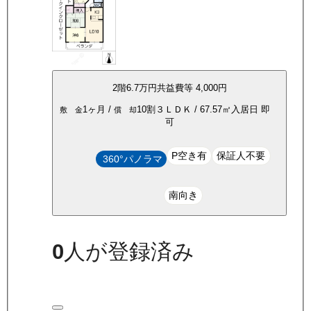
2
階
6.7万
円
共益費等
4,000円
1ヶ月
/
10割
３ＬＤＫ
/
67.57
㎡
入居日
即
敷 金
償 却
可
P空き有
保証人不要
360°パノラマ
南向き
0
人が登録済み