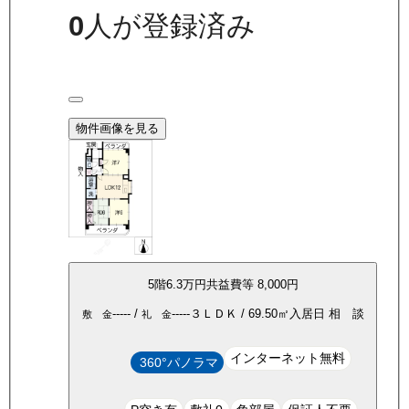
0
人が登録済み
物件画像を見る
5
階
6.3万
円
共益費等
8,000円
-----
/
-----
３ＬＤＫ
/
69.50
㎡
入居日
相 談
敷 金
礼 金
インターネット無料
360°パノラマ