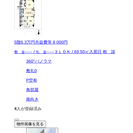
5
階
6.3万
円
共益費等
8,000円
-----
/
-----
３ＬＤＫ
/
69.50
㎡
入居日
相 談
敷 金
礼 金
360°パノラマ
敷礼0
P空有
角部屋
南向き
4
人が登録済み
物件画像を見る