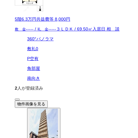
5
階
6.3万
円
共益費等
8,000円
-----
/
-----
３ＬＤＫ
/
69.50
㎡
入居日
相 談
敷 金
礼 金
360°パノラマ
敷礼0
P空有
角部屋
南向き
2
人が登録済み
物件画像を見る