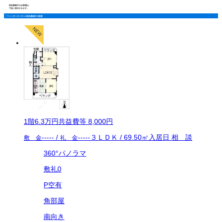
現在募集中のお部屋は
下記に表示されます。
ウィンザーガーデンの現在募集中の部屋
1
階
6.3万
円
共益費等
8,000円
-----
/
-----
３ＬＤＫ
/
69.50
㎡
入居日
相 談
敷 金
礼 金
360°パノラマ
敷礼0
P空有
角部屋
南向き