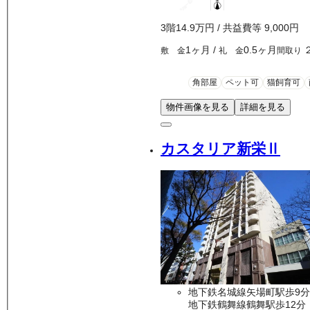
3
階
14.9万
円
/ 共益費等
9,000円
1ヶ月
/
0.5ヶ月
敷 金
礼 金
間取り
角部屋
ペット可
猫飼育可
物件画像を見る
詳細を見る
カスタリア新栄Ⅱ
地下鉄名城線矢場町駅歩9分
地下鉄鶴舞線鶴舞駅歩12分