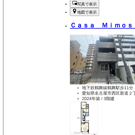
写真で表示
地図で表示
Ｃａｓａ Ｍｉｍｏｓ
地下鉄鶴舞線鶴舞駅歩11分
愛知県名古屋市西区新道２
2024年築
/ 3階建