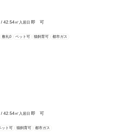
/
42.54
㎡
即 可
入居日
敷礼0
ペット可
猫飼育可
都市ガス
/
42.54
㎡
即 可
入居日
ペット可
猫飼育可
都市ガス