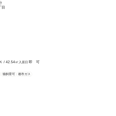
分
丁目
Ｋ
/
42.54
㎡
即 可
入居日
猫飼育可
都市ガス