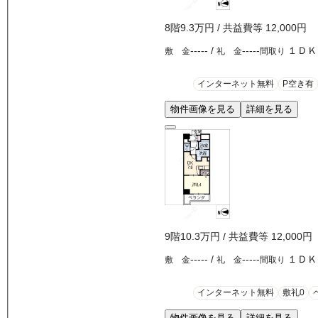
8
階
9.3万
円
/ 共益費等
12,000円
-----
/
-----
１ＤＫ
敷 金
礼 金
間取り
インターネット無料
P空き有
物件画像を見る
詳細を見る
9
階
10.3万
円
/ 共益費等
12,000円
-----
/
-----
１ＤＫ
敷 金
礼 金
間取り
インターネット無料
敷礼0
物件画像を見る
詳細を見る