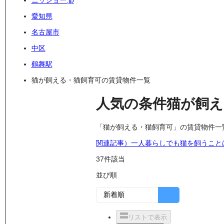
ニッショー.jp
愛知県
名古屋市
中区
鶴舞駅
猫が飼える・猫飼育可の賃貸物件一覧
人気の条件
猫が飼え
「猫が飼える・猫飼育可」の賃貸物件一
関連記事）一人暮らしでも猫を飼うこと
37
件該当
並び順
リストで表示