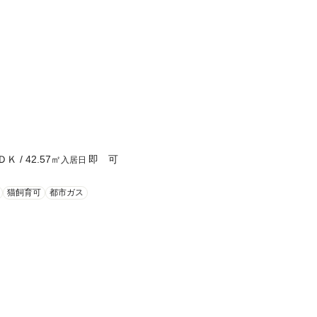
ＤＫ
/
42.57
㎡
即 可
入居日
猫飼育可
都市ガス