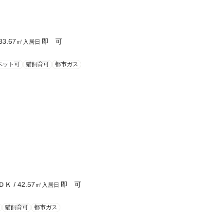
33.67
㎡
即 可
入居日
ペット可
猫飼育可
都市ガス
ＤＫ
/
42.57
㎡
即 可
入居日
猫飼育可
都市ガス