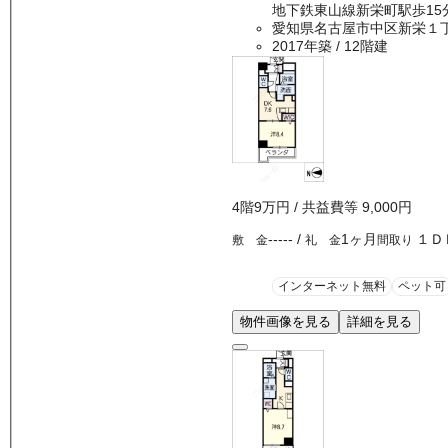
地下鉄東山線新栄町駅歩15
愛知県名古屋市中区新栄１
2017年築
/ 12階建
4
階
9万
円
/ 共益費等
9,000円
-----
/
1ヶ月
１Ｄ
敷 金
礼 金
間取り
インターネット無料
ペット可
物件画像を見る
詳細を見る