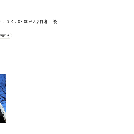
２ＬＤＫ
/
67.60
㎡
相 談
入居日
南向き