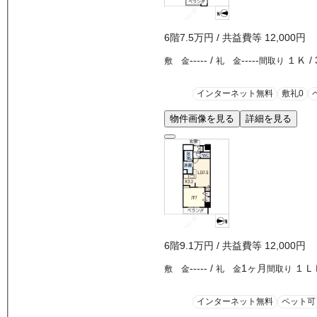
6
階
7.5万
円
/ 共益費等
12,000円
-----
/
-----
１Ｋ
/
敷 金
礼 金
間取り
インターネット無料
敷礼0
物件画像を見る
詳細を見る
6
階
9.1万
円
/ 共益費等
12,000円
-----
/
1ヶ月
１Ｌ
敷 金
礼 金
間取り
インターネット無料
ペット可