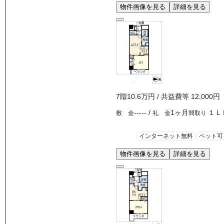
物件画像を見る
詳細を見る
7
階
10.6万
円
/ 共益費等
12,000円
-----
/
1ヶ月
１Ｌ
敷 金
礼 金
間取り
インターネット無料
ペット可
物件画像を見る
詳細を見る