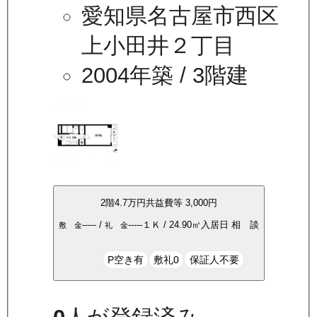
愛知県名古屋市西区
上小田井２丁目
2004年築
/ 3階建
2
階
4.7万
円
共益費等
3,000円
-----
/
-----
１Ｋ
/
24.90
㎡
入居日
相 談
敷 金
礼 金
P空き有
敷礼0
保証人不要