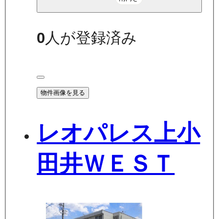
0
人が登録済み
物件画像を見る
レオパレス上小
田井ＷＥＳＴ