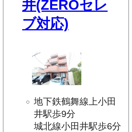
井(ZEROセレ
ブ対応)
地下鉄鶴舞線上小田
井駅歩9分
城北線小田井駅歩6分