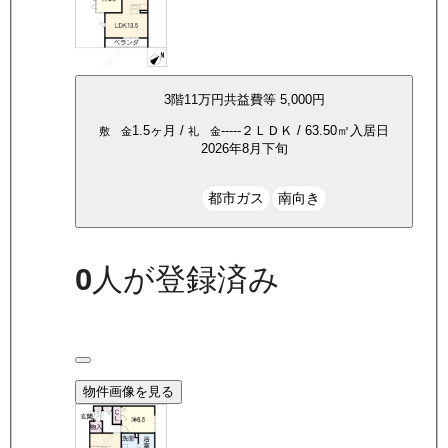
3
階
11万
円
共益費等
5,000円
1.5ヶ月
/
-----
２ＬＤＫ
/
63.50
㎡
入居日
敷 金
礼 金
2026年8月下旬
都市ガス
南向き
0
人が登録済み
物件画像を見る