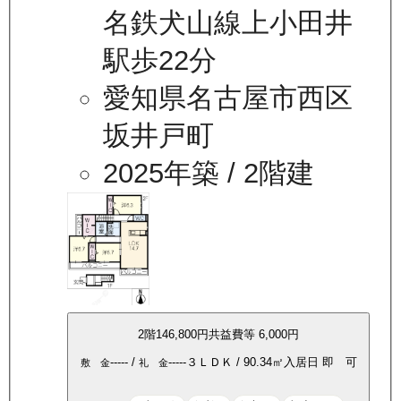
名鉄犬山線上小田井
駅歩22分
愛知県名古屋市西区
坂井戸町
2025年築
/ 2階建
2
階
146,800
円
共益費等
6,000円
-----
/
-----
３ＬＤＫ
/
90.34
㎡
入居日
即 可
敷 金
礼 金