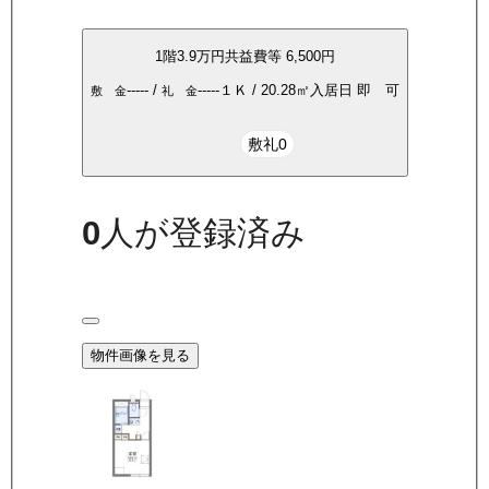
1
階
3.9万
円
共益費等
6,500円
-----
/
-----
１Ｋ
/
20.28
㎡
入居日
即 可
敷 金
礼 金
敷礼0
0
人が登録済み
物件画像を見る