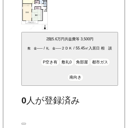
2
階
5.6万
円
共益費等
3,500円
-----
/
-----
２ＤＫ
/
55.45
㎡
入居日
相 談
敷 金
礼 金
P空き有
敷礼0
角部屋
都市ガス
南向き
0
人が登録済み