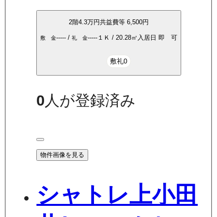
2
階
4.3万
円
共益費等
6,500円
-----
/
-----
１Ｋ
/
20.28
㎡
入居日
即 可
敷 金
礼 金
敷礼0
0
人が登録済み
物件画像を見る
シャトレ上小田