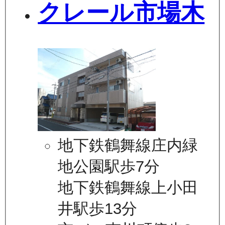
クレール市場木
地下鉄鶴舞線庄内緑
地公園駅歩7分
地下鉄鶴舞線上小田
井駅歩13分