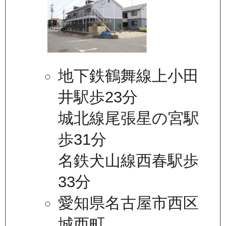
地下鉄鶴舞線上小田
井駅歩23分
城北線尾張星の宮駅
歩31分
名鉄犬山線西春駅歩
33分
愛知県名古屋市西区
城西町