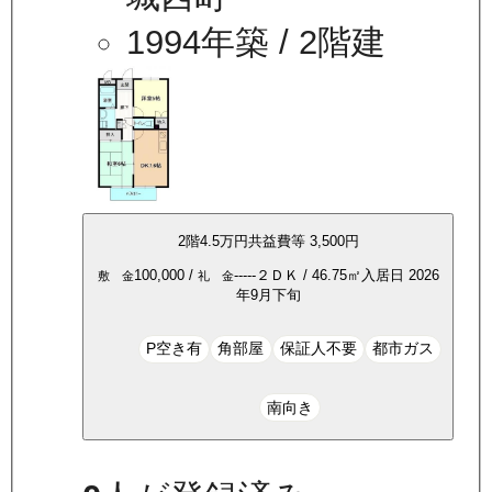
1994年築
/ 2階建
2
階
4.5万
円
共益費等
3,500円
100,000
/
-----
２ＤＫ
/
46.75
㎡
入居日
2026
敷 金
礼 金
年9月下旬
P空き有
角部屋
保証人不要
都市ガス
南向き