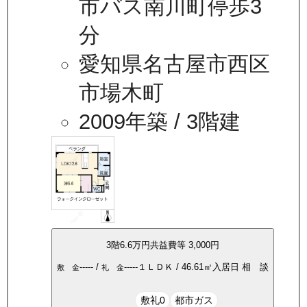
市バス南川町停歩3
分
愛知県名古屋市西区
市場木町
2009年築
/ 3階建
3
階
6.6万
円
共益費等
3,000円
-----
/
-----
１ＬＤＫ
/
46.61
㎡
入居日
相 談
敷 金
礼 金
敷礼0
都市ガス