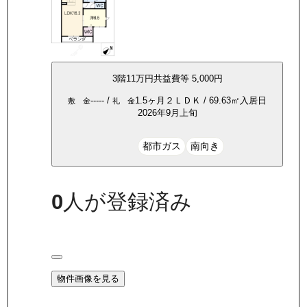
3
階
11万
円
共益費等
5,000円
-----
/
1.5ヶ月
２ＬＤＫ
/
69.63
㎡
入居日
敷 金
礼 金
2026年9月上旬
都市ガス
南向き
0
人が登録済み
物件画像を見る