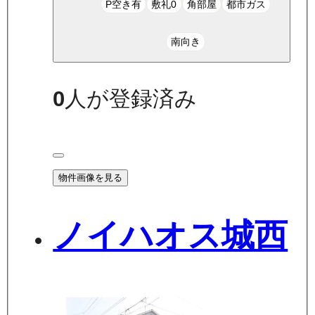
P空き有
敷礼0
角部屋
都市ガス
南向き
0
人が登録済み
物件画像を見る
ノイハオス城西