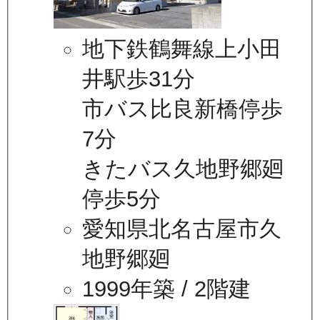
地下鉄鶴舞線上小田
井駅歩31分
市バス比良新橋停歩
7分
きたバス久地野郷廻
停歩5分
愛知県北名古屋市久
地野郷廻
1999年築
/ 2階建