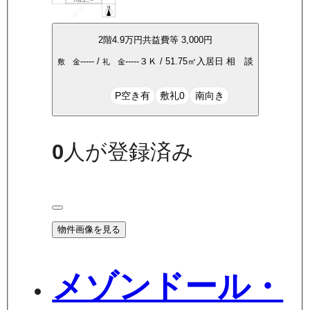
2
階
4.9万
円
共益費等
3,000円
-----
/
-----
３Ｋ
/
51.75
㎡
入居日
相 談
敷 金
礼 金
P空き有
敷礼0
南向き
0
人が登録済み
物件画像を見る
メゾンドール・