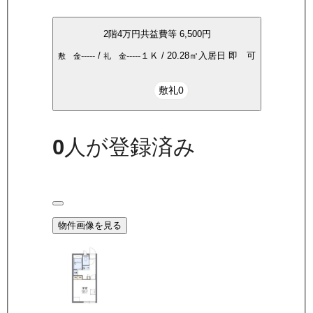
2
階
4万
円
共益費等
6,500円
-----
/
-----
１Ｋ
/
20.28
㎡
入居日
即 可
敷 金
礼 金
敷礼0
0
人が登録済み
物件画像を見る