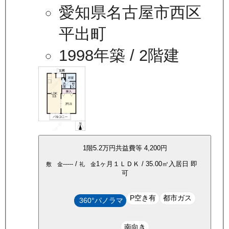
愛知県名古屋市西区
平出町
1998年築
/ 2階建
1
階
5.2万
円
共益費等
4,200円
-----
/
1ヶ月
１ＬＤＫ
/
35.00
㎡
入居日
即
敷 金
礼 金
可
P空き有
都市ガス
360°パノラマ
南向き