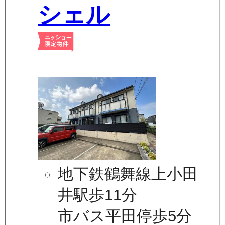
シェル
地下鉄鶴舞線上小田
井駅歩11分
市バス平田停歩5分