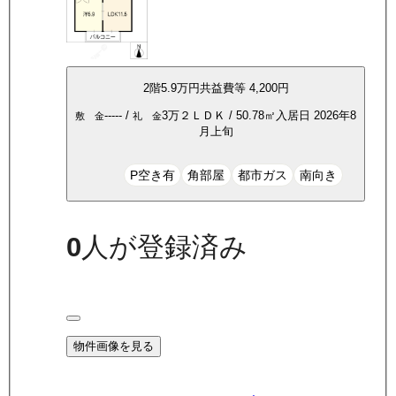
2
階
5.9万
円
共益費等
4,200円
-----
/
3万
２ＬＤＫ
/
50.78
㎡
入居日
2026年8
敷 金
礼 金
月上旬
P空き有
角部屋
都市ガス
南向き
0
人が登録済み
物件画像を見る