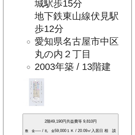
城駅歩15分
地下鉄東山線伏見駅
歩12分
愛知県名古屋市中区
丸の内２丁目
2003年築
/ 13階建
2
階
49,190
円
共益費等
9,810円
-----
/
59,000
１Ｋ
/
20.09
㎡
入居日
相 談
敷 金
礼 金