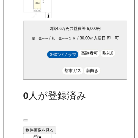
2
階
4.6万
円
共益費等
6,000円
-----
/
-----
１Ｒ
/
30.00
㎡
入居日
即 可
敷 金
礼 金
高齢者可
敷礼0
360°パノラマ
都市ガス
南向き
0
人が登録済み
物件画像を見る