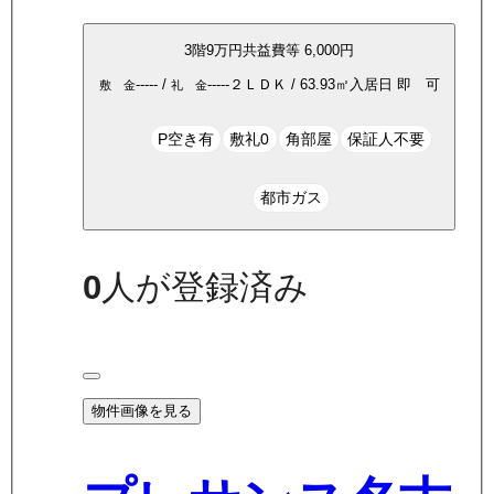
3
階
9万
円
共益費等
6,000円
-----
/
-----
２ＬＤＫ
/
63.93
㎡
入居日
即 可
敷 金
礼 金
P空き有
敷礼0
角部屋
保証人不要
都市ガス
0
人が登録済み
物件画像を見る