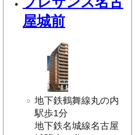
プレサンス名古
屋城前
地下鉄鶴舞線丸の内
駅歩1分
地下鉄名城線名古屋