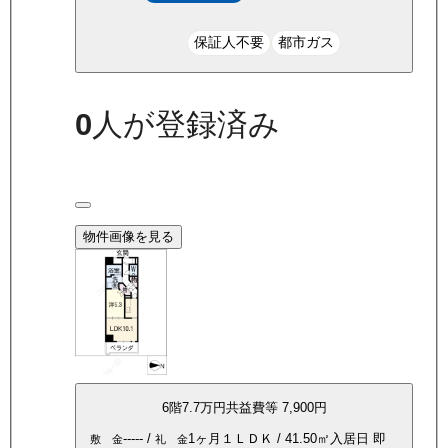
保証人不要
都市ガス
0
人が登録済み
物件画像を見る
6
階
7.7万
円
共益費等
7,900円
-----
/
1ヶ月
１ＬＤＫ
/
41.50
㎡
入居日
即
敷 金
礼 金