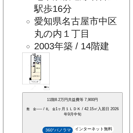
駅歩16分
愛知県名古屋市中区
丸の内１丁目
2003年築
/ 14階建
11
階
8.2万
円
共益費等
7,900円
-----
/
1ヶ月
１ＬＤＫ
/
42.15
㎡
入居日
2026
敷 金
礼 金
年9月中旬
インターネット無料
360°パノラマ