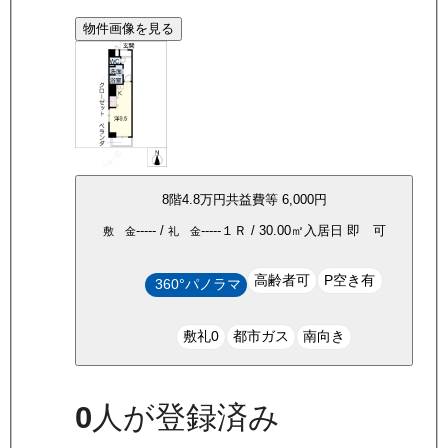
物件画像を見る
8
階
4.8万
円
共益費等
6,000円
-----
/
-----
１Ｒ
/
30.00
㎡
入居日
即 可
敷 金
礼 金
高齢者可
P空き有
360°パノラマ
敷礼0
都市ガス
南向き
0
人が登録済み