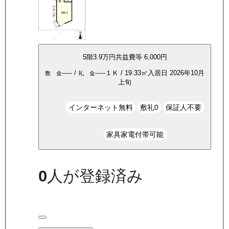
5
階
3.9万
円
共益費等
6,000円
-----
/
-----
１Ｋ
/
19.33
㎡
入居日
2026年10月
敷 金
礼 金
上旬
インターネット無料
敷礼0
保証人不要
家具家電付帯可能
0
人が登録済み