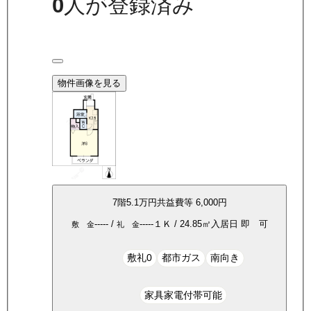
0
人が登録済み
物件画像を見る
7
階
5.1万
円
共益費等
6,000円
-----
/
-----
１Ｋ
/
24.85
㎡
入居日
即 可
敷 金
礼 金
敷礼0
都市ガス
南向き
家具家電付帯可能