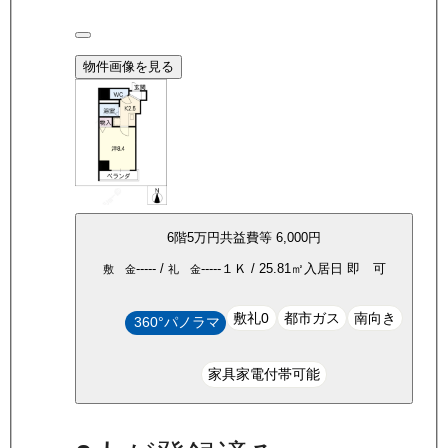
物件画像を見る
6
階
5万
円
共益費等
6,000円
-----
/
-----
１Ｋ
/
25.81
㎡
入居日
即 可
敷 金
礼 金
敷礼0
都市ガス
南向き
360°パノラマ
家具家電付帯可能