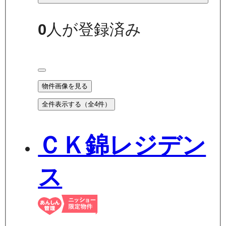
0
人が登録済み
物件画像を見る
全件表示する（全
4
件）
ＣＫ錦レジデン
ス