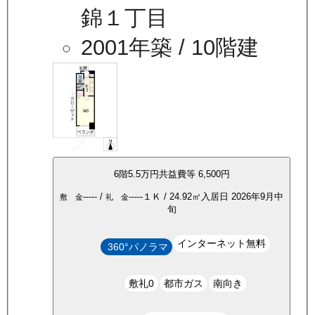
錦１丁目
2001年築
/ 10階建
6
階
5.5万
円
共益費等
6,500円
-----
/
-----
１Ｋ
/
24.92
㎡
入居日
2026年9月中
敷 金
礼 金
旬
インターネット無料
360°パノラマ
敷礼0
都市ガス
南向き