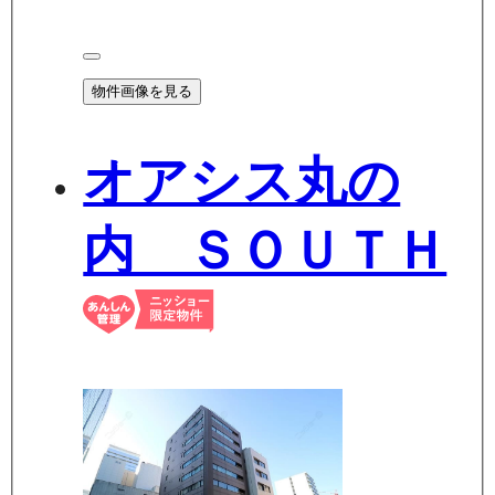
物件画像を見る
オアシス丸の
内 ＳＯＵＴＨ