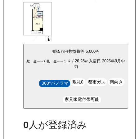
4
階
5万
円
共益費等
6,000円
-----
/
-----
１Ｋ
/
26.28
㎡
入居日
2026年9月中
敷 金
礼 金
旬
敷礼0
都市ガス
南向き
360°パノラマ
家具家電付帯可能
0
人が登録済み