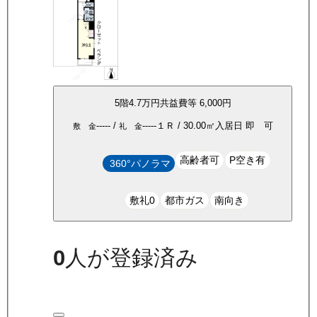
5
階
4.7万
円
共益費等
6,000円
-----
/
-----
１Ｒ
/
30.00
㎡
入居日
即 可
敷 金
礼 金
高齢者可
P空き有
360°パノラマ
敷礼0
都市ガス
南向き
0
人が登録済み