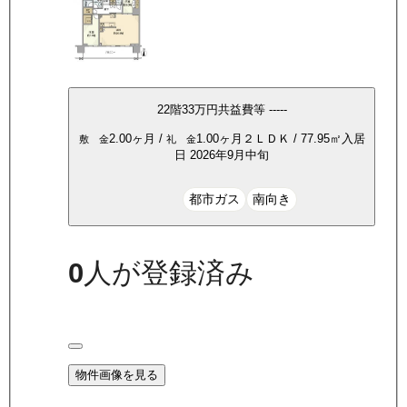
22
階
33万
円
共益費等
-----
2.00ヶ月
/
1.00ヶ月
２ＬＤＫ
/
77.95
㎡
入居
敷 金
礼 金
日
2026年9月中旬
都市ガス
南向き
0
人が登録済み
物件画像を見る