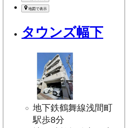
地図で表示
タウンズ幅下
地下鉄鶴舞線浅間町
駅歩8分