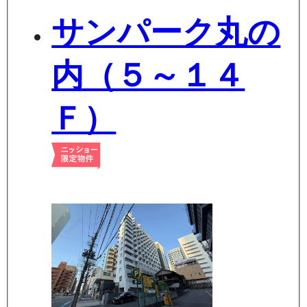
サンパーク丸の
内（５～１４
Ｆ）