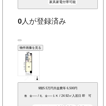
家具家電付帯可能
0
人が登録済み
物件画像を見る
9
階
5.5万
円
共益費等
6,500円
-----
/
-----
１Ｋ
/
24.92
㎡
入居日
即 可
敷 金
礼 金