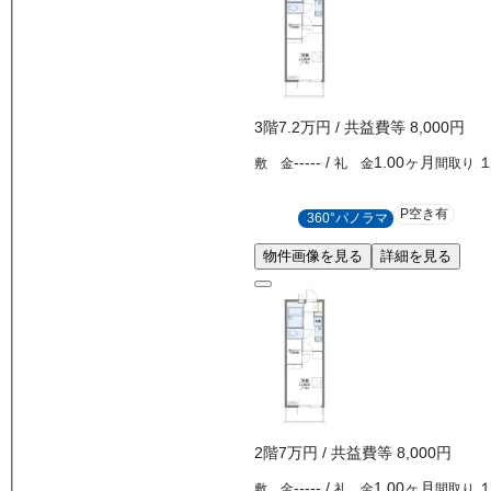
3
階
7.2万
円
/ 共益費等
8,000円
-----
/
1.00ヶ月
敷 金
礼 金
間取り
P空き有
360°パノラマ
物件画像を見る
詳細を見る
2
階
7万
円
/ 共益費等
8,000円
-----
/
1.00ヶ月
敷 金
礼 金
間取り