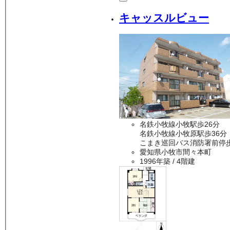
キャッスルビュー
名鉄小牧線小牧駅歩26分
名鉄小牧線小牧原駅歩36分
こまき巡回バス消防署前停
愛知県小牧市間々本町
1996年築
/ 4階建