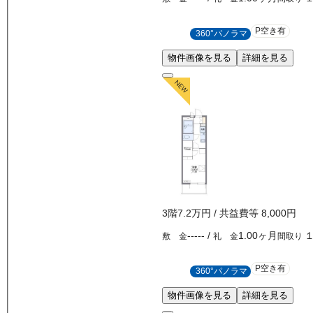
P空き有
360°パノラマ
物件画像を見る
詳細を見る
3
階
7.2万
円
/ 共益費等
8,000円
-----
/
1.00ヶ月
敷 金
礼 金
間取り
P空き有
360°パノラマ
物件画像を見る
詳細を見る