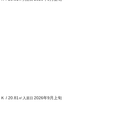
１Ｋ
/
20.81
㎡
2026年9月上旬
入居日