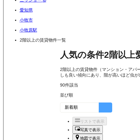
ニッショー.jp
愛知県
小牧市
小牧原駅
2階以上の賃貸物件一覧
人気の条件
2階以上
2階以上の賃貸物件（マンション・アパ
しも良い傾向にあり、階が高いほど虫が
90
件該当
並び順
リストで表示
写真で表示
地図で表示