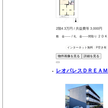
2
階
4.3万
円
/ 共益費等
3,000円
-----
/
-----
２ＤＫ
敷 金
礼 金
間取り
インターネット無料
P空き有
物件画像を見る
詳細を見る
レオパレスＤＲＥＡＭ