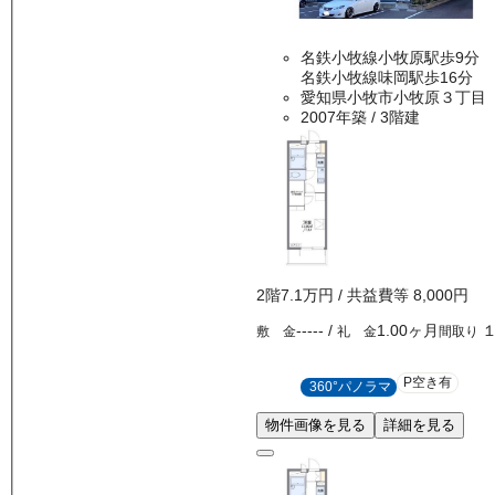
名鉄小牧線小牧原駅歩9分
名鉄小牧線味岡駅歩16分
愛知県小牧市小牧原３丁目
2007年築
/ 3階建
2
階
7.1万
円
/ 共益費等
8,000円
-----
/
1.00ヶ月
敷 金
礼 金
間取り
P空き有
360°パノラマ
物件画像を見る
詳細を見る