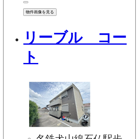
物件画像を見る
リーブル コー
ト
名鉄犬山線石仏駅歩