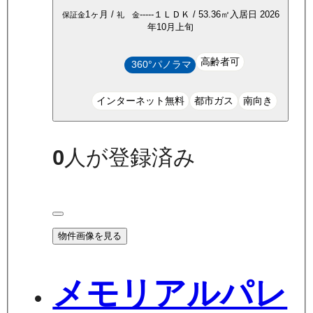
1ヶ月
/
-----
１ＬＤＫ
/
53.36
㎡
入居日
2026
保証金
礼 金
年10月上旬
高齢者可
360°パノラマ
インターネット無料
都市ガス
南向き
0
人が登録済み
物件画像を見る
メモリアルパレ