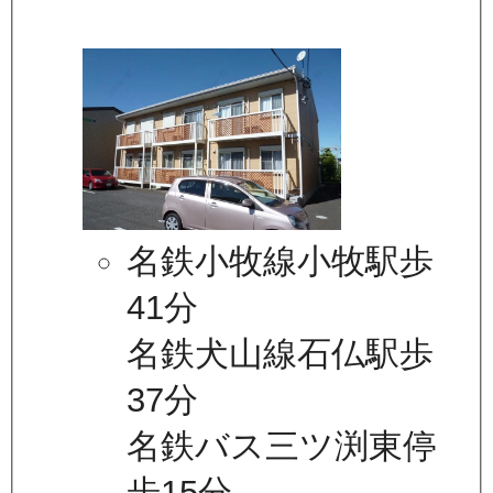
名鉄小牧線小牧駅歩
41分
名鉄犬山線石仏駅歩
37分
名鉄バス三ツ渕東停
歩15分