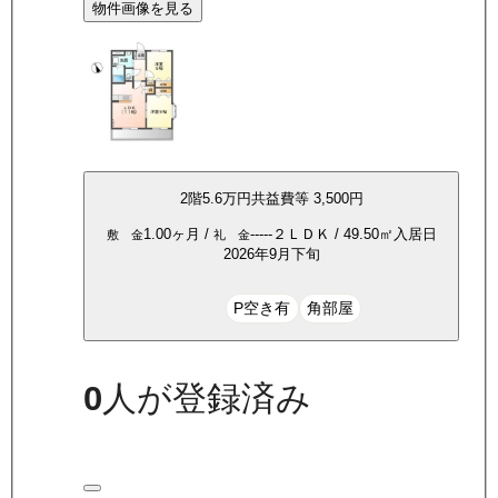
物件画像を見る
2
階
5.6万
円
共益費等
3,500円
1.00ヶ月
/
-----
２ＬＤＫ
/
49.50
㎡
入居日
敷 金
礼 金
2026年9月下旬
P空き有
角部屋
0
人が登録済み