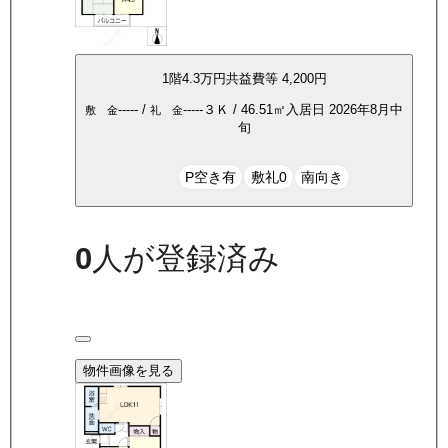
1
階
4.3万
円
共益費等
4,200円
-----
/
-----
３Ｋ
/
46.51
㎡
入居日
2026年8月中
敷 金
礼 金
旬
P空き有
敷礼0
南向き
0
人が登録済み
物件画像を見る