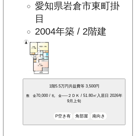
愛知県岩倉市東町掛
目
2004年築
/ 2階建
1
階
5.5万
円
共益費等
3,500円
70,000
/
-----
２ＤＫ
/
51.80
㎡
入居日
2026年
敷 金
礼 金
9月上旬
P空き有
角部屋
南向き