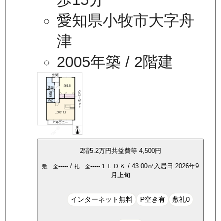
愛知県小牧市大字舟
津
2005年築
/ 2階建
2
階
5.2万
円
共益費等
4,500円
-----
/
-----
１ＬＤＫ
/
43.00
㎡
入居日
2026年9
敷 金
礼 金
月上旬
インターネット無料
P空き有
敷礼0