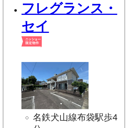
フレグランス・
セイ
名鉄犬山線布袋駅歩4