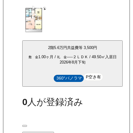
2
階
5.6万
円
共益費等
3,500円
1.00ヶ月
/
-----
２ＬＤＫ
/
49.50
㎡
入居日
敷 金
礼 金
2026年8月下旬
P空き有
360°パノラマ
0
人が登録済み