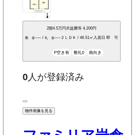
2
階
4.5万
円
共益費等
4,200円
-----
/
-----
２ＬＤＫ
/
46.51
㎡
入居日
即 可
敷 金
礼 金
P空き有
敷礼0
南向き
0
人が登録済み
物件画像を見る