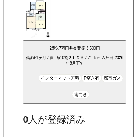
2
階
6.7万
円
共益費等
3,500円
1ヶ月
/
10割
３ＬＤＫ
/
71.15
㎡
入居日
2026
保証金
償 却
年8月下旬
インターネット無料
P空き有
都市ガス
南向き
0
人が登録済み