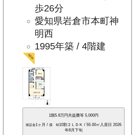
歩26分
愛知県岩倉市本町神
明西
1995年築
/ 4階建
1
階
5.8万
円
共益費等
5,000円
1ヶ月
/
10割
２ＬＤＫ
/
55.00
㎡
入居日
2026
保証金
償 却
年8月下旬