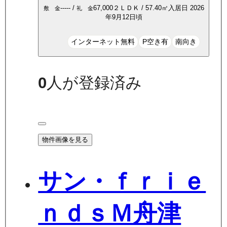
-----
/
67,000
２ＬＤＫ
/
57.40
㎡
入居日
2026
敷 金
礼 金
年9月12日頃
インターネット無料
P空き有
南向き
0
人が登録済み
物件画像を見る
サン・ｆｒｉｅ
ｎｄｓＭ舟津