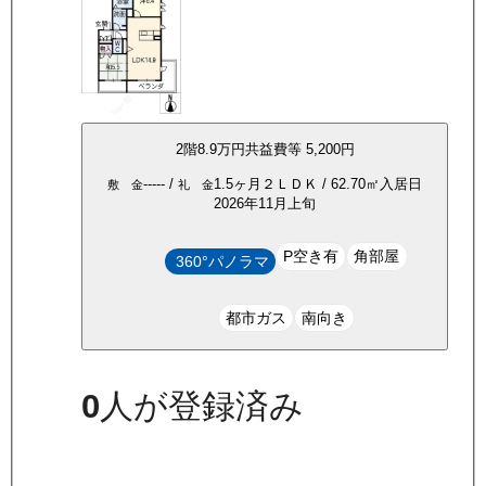
2
階
8.9万
円
共益費等
5,200円
-----
/
1.5ヶ月
２ＬＤＫ
/
62.70
㎡
入居日
敷 金
礼 金
2026年11月上旬
P空き有
角部屋
360°パノラマ
都市ガス
南向き
0
人が登録済み