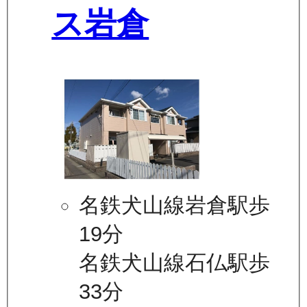
ス岩倉
名鉄犬山線岩倉駅歩
19分
名鉄犬山線石仏駅歩
33分