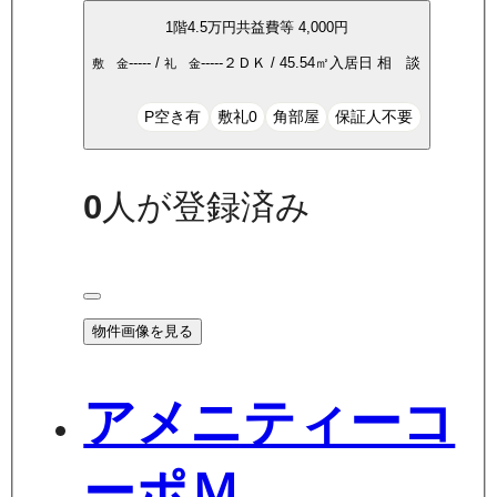
1
階
4.5万
円
共益費等
4,000円
-----
/
-----
２ＤＫ
/
45.54
㎡
入居日
相 談
敷 金
礼 金
P空き有
敷礼0
角部屋
保証人不要
0
人が登録済み
物件画像を見る
アメニティーコ
ーポＭ