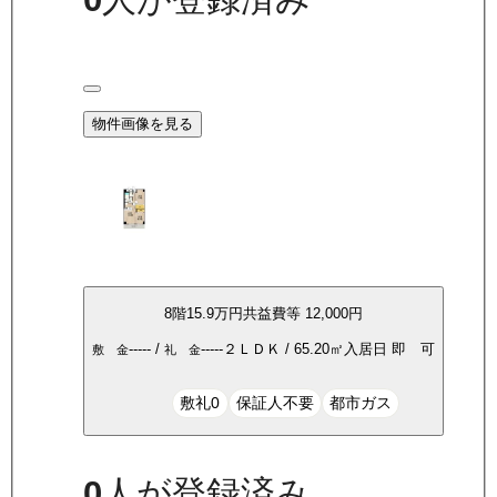
物件画像を見る
8
階
15.9万
円
共益費等
12,000円
-----
/
-----
２ＬＤＫ
/
65.20
㎡
入居日
即 可
敷 金
礼 金
敷礼0
保証人不要
都市ガス
0
人が登録済み