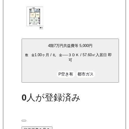
4
階
7万
円
共益費等
5,000円
1.00ヶ月
/
-----
３ＤＫ
/
57.60
㎡
入居日
即
敷 金
礼 金
可
P空き有
都市ガス
0
人が登録済み