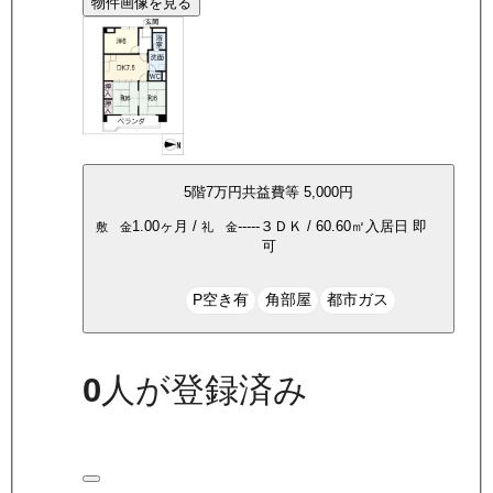
物件画像を見る
5
階
7万
円
共益費等
5,000円
1.00ヶ月
/
-----
３ＤＫ
/
60.60
㎡
入居日
即
敷 金
礼 金
可
P空き有
角部屋
都市ガス
0
人が登録済み