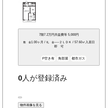
7
階
7.2万
円
共益費等
5,000円
1.00ヶ月
/
-----
２ＬＤＫ
/
57.60
㎡
入居日
敷 金
礼 金
即 可
P空き有
角部屋
都市ガス
0
人が登録済み
物件画像を見る