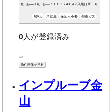
-----
/
-----
１ＬＤＫ
/
43.54
㎡
入居日
即 可
敷 金
礼 金
敷礼0
角部屋
保証人不要
都市ガス
0
人が登録済み
物件画像を見る
インプルーブ金
山