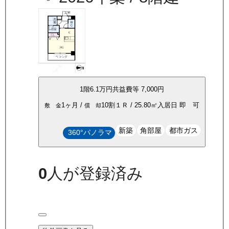
1
階
6.1万
円
共益費等
7,000円
1ヶ月
/
10割
１Ｒ
/
25.80
㎡
入居日
即 可
敷 金
償 却
新築
角部屋
都市ガス
360°パノラマ
0
人が登録済み