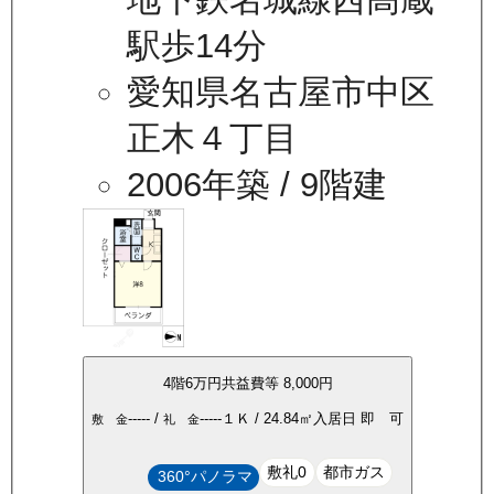
駅歩14分
愛知県名古屋市中区
正木４丁目
2006年築
/ 9階建
4
階
6万
円
共益費等
8,000円
-----
/
-----
１Ｋ
/
24.84
㎡
入居日
即 可
敷 金
礼 金
敷礼0
都市ガス
360°パノラマ