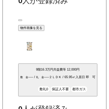
0
人が登録済み
物件画像を見る
9
階
16.3万
円
共益費等
12,000円
-----
/
-----
２ＬＤＫ
/
65.95
㎡
入居日
即 可
敷 金
礼 金
敷礼0
保証人不要
都市ガス
0
人が登録済み