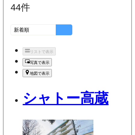
44
件
リストで表示
写真で表示
地図で表示
シャトー高蔵