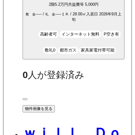
2
階
5.2万
円
共益費等
5,000円
-----
/
-----
１Ｋ
/
28.00
㎡
入居日
2026年9月上
敷 金
礼 金
旬
高齢者可
インターネット無料
P空き有
敷礼0
都市ガス
家具家電付帯可能
0
人が登録済み
物件画像を見る
ｗｉｌｌ Ｄｏ