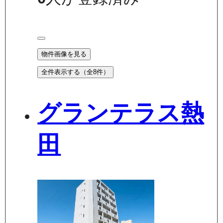
物件画像を見る
全件表示する（全
8
件）
グランテラス熱
田