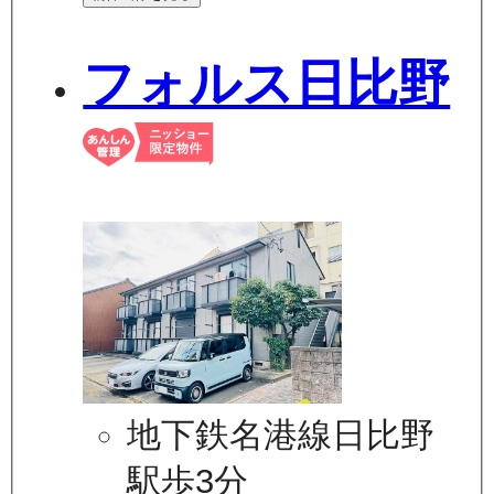
フォルス日比野
地下鉄名港線日比野
駅歩3分