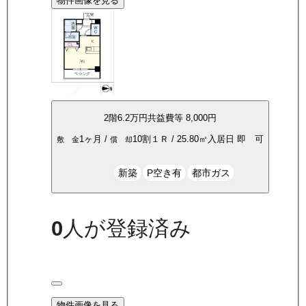
物件画像を見る
2
階
6.2万
円
共益費等
8,000円
1ヶ月
/
10割
１Ｒ
/
25.80
㎡
入居日
即 可
敷 金
償 却
新築
P空き有
都市ガス
0
人が登録済み
物件画像を見る