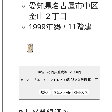
愛知県名古屋市中区
金山２丁目
1999年築
/ 11階建
10
階
16万
円
共益費等
12,000円
-----
/
-----
２ＬＤＫ
/
65.23
㎡
入居日
即 可
敷 金
礼 金
敷礼0
保証人不要
都市ガス