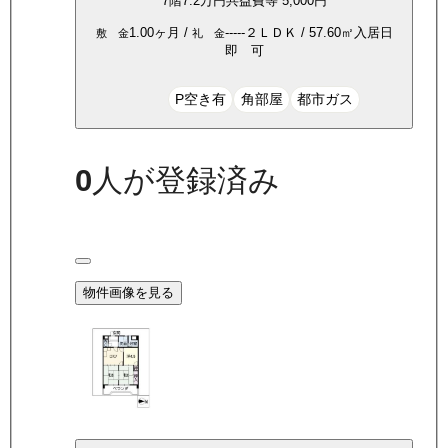
7
階
7.2万
円
共益費等
5,000円
1.00ヶ月
/
-----
２ＬＤＫ
/
57.60
㎡
入居日
敷 金
礼 金
即 可
P空き有
角部屋
都市ガス
0
人が登録済み
物件画像を見る