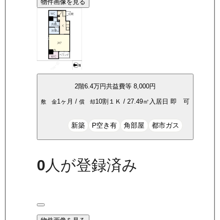
物件画像を見る
2
階
6.4万
円
共益費等
8,000円
1ヶ月
/
10割
１Ｋ
/
27.49
㎡
入居日
即 可
敷 金
償 却
新築
P空き有
角部屋
都市ガス
0
人が登録済み