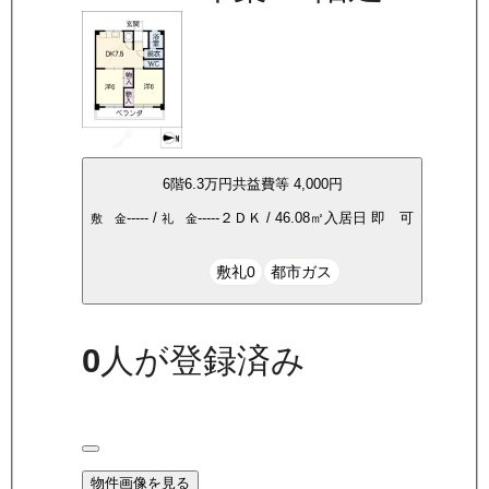
6
階
6.3万
円
共益費等
4,000円
-----
/
-----
２ＤＫ
/
46.08
㎡
入居日
即 可
敷 金
礼 金
敷礼0
都市ガス
0
人が登録済み
物件画像を見る