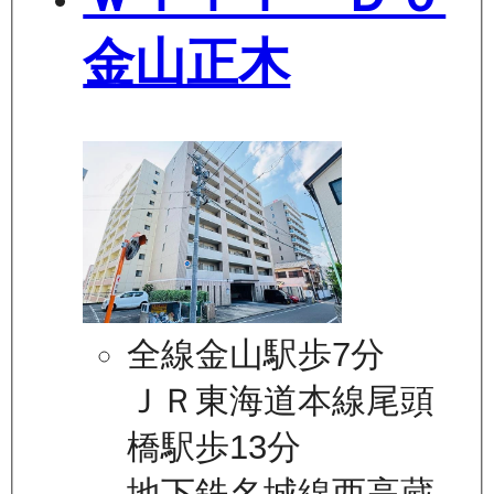
金山正木
全線金山駅歩7分
ＪＲ東海道本線尾頭
橋駅歩13分
地下鉄名城線西高蔵