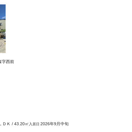
森字西前
ＬＤＫ
/
43.20
㎡
2026年9月中旬
入居日