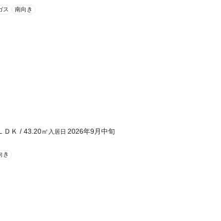
ガス
南向き
ＬＤＫ
/
43.20
㎡
2026年9月中旬
入居日
向き