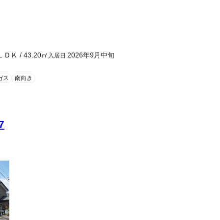
ＬＤＫ
/
43.20
㎡
2026年9月中旬
入居日
ガス
南向き
7