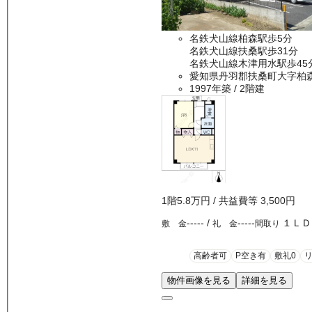
名鉄犬山線柏森駅歩5分
名鉄犬山線扶桑駅歩31分
名鉄犬山線木津用水駅歩45
愛知県丹羽郡扶桑町大字柏
1997年築
/ 2階建
1
階
5.8万
円
/ 共益費等
3,500円
-----
/
-----
１ＬＤ
敷 金
礼 金
間取り
高齢者可
P空き有
敷礼0
物件画像を見る
詳細を見る