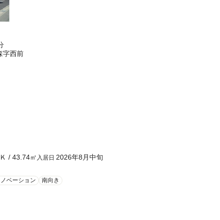
分
森字西前
Ｋ
/
43.74
㎡
2026年8月中旬
入居日
リノベーション
南向き