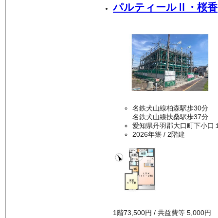
パルティールⅡ・桜香
名鉄犬山線柏森駅歩30分
名鉄犬山線扶桑駅歩37分
愛知県丹羽郡大口町下小口
2026年築
/ 2階建
1
階
73,500
円
/ 共益費等
5,000円