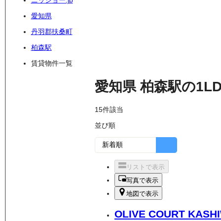
ニッショー.jp
愛知県
丹羽郡扶桑町
柏森駅
賃貸物件一覧
愛知県
柏森駅
の
1L
15
件該当
並び順
リストで表示
写真で表示
地図で表示
OLIVE COURT KASH