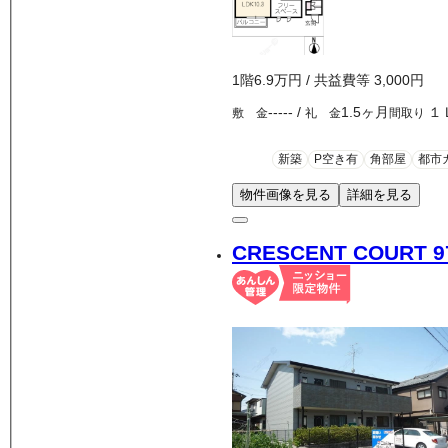
1
階
6.9万
円
/ 共益費等
3,000円
-----
/
1.5ヶ月
１
敷 金
礼 金
間取り
新築
P空き有
角部屋
都市
物件画像を見る
詳細を見る
CRESCENT COURT 9