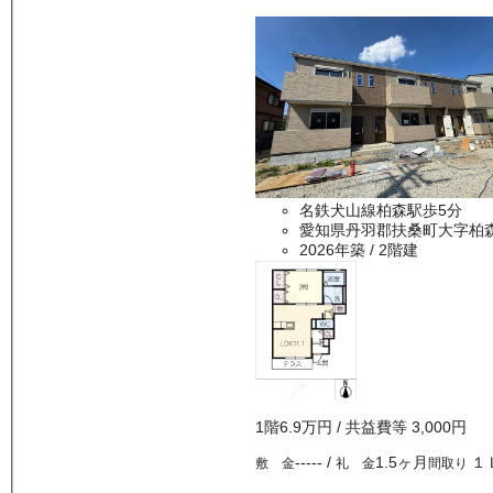
名鉄犬山線柏森駅歩5分
愛知県丹羽郡扶桑町大字柏
2026年築
/ 2階建
1
階
6.9万
円
/ 共益費等
3,000円
-----
/
1.5ヶ月
１
敷 金
礼 金
間取り