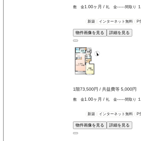
1.00ヶ月
/
-----
敷 金
礼 金
間取り
新築
インターネット無料
P
物件画像を見る
詳細を見る
1
階
73,500
円
/ 共益費等
5,000円
1.00ヶ月
/
-----
敷 金
礼 金
間取り
新築
インターネット無料
P
物件画像を見る
詳細を見る