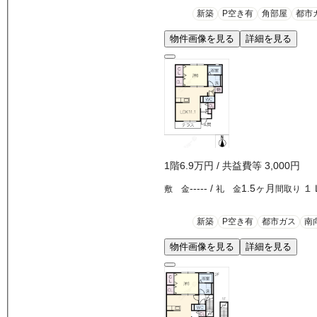
新築
P空き有
角部屋
都市
物件画像を見る
詳細を見る
1
階
6.9万
円
/ 共益費等
3,000円
-----
/
1.5ヶ月
１
敷 金
礼 金
間取り
新築
P空き有
都市ガス
南
物件画像を見る
詳細を見る