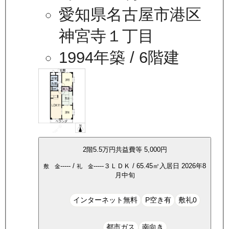
愛知県名古屋市港区
神宮寺１丁目
1994年築
/ 6階建
2
階
5.5万
円
共益費等
5,000円
-----
/
-----
３ＬＤＫ
/
65.45
㎡
入居日
2026年8
敷 金
礼 金
月中旬
インターネット無料
P空き有
敷礼0
都市ガス
南向き