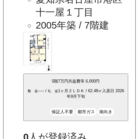
十一屋１丁目
2005年築
/ 7階建
5
階
7万
円
共益費等
6,000円
-----
/
1ヶ月
２ＬＤＫ
/
62.48
㎡
入居日
2026
敷 金
礼 金
年9月下旬
保証人不要
都市ガス
南向き
0
人が登録済み