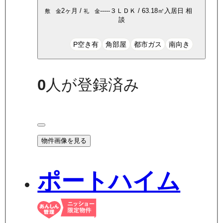
2ヶ月
/
-----
３ＬＤＫ
/
63.18
㎡
入居日
相
敷 金
礼 金
談
P空き有
角部屋
都市ガス
南向き
0
人が登録済み
物件画像を見る
ポートハイム