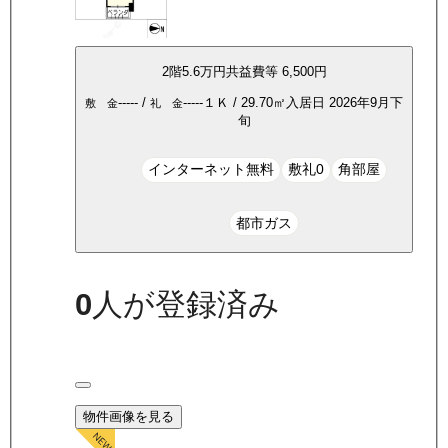
2
階
5.6万
円
共益費等
6,500円
-----
/
-----
１Ｋ
/
29.70
㎡
入居日
2026年9月下
敷 金
礼 金
旬
インターネット無料
敷礼0
角部屋
都市ガス
0
人が登録済み
物件画像を見る