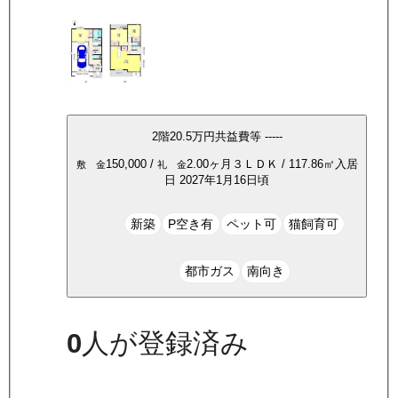
2
階
20.5万
円
共益費等
-----
150,000
/
2.00ヶ月
３ＬＤＫ
/
117.86
㎡
入居
敷 金
礼 金
日
2027年1月16日頃
新築
P空き有
ペット可
猫飼育可
都市ガス
南向き
0
人が登録済み