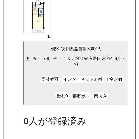
3
階
3.7万
円
共益費等
3,000円
-----
/
-----
１Ｋ
/
24.80
㎡
入居日
2026年8月下
敷 金
礼 金
旬
高齢者可
インターネット無料
P空き有
敷礼0
都市ガス
南向き
0
人が登録済み