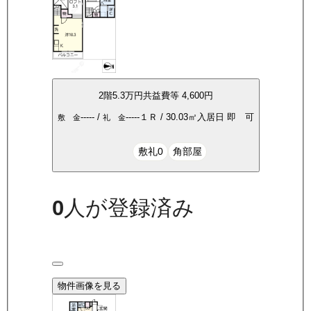
2
階
5.3万
円
共益費等
4,600円
-----
/
-----
１Ｒ
/
30.03
㎡
入居日
即 可
敷 金
礼 金
敷礼0
角部屋
0
人が登録済み
物件画像を見る