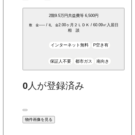
2
階
9.5万
円
共益費等
6,500円
-----
/
2.00ヶ月
２ＬＤＫ
/
60.09
㎡
入居日
敷 金
礼 金
相 談
インターネット無料
P空き有
保証人不要
都市ガス
南向き
0
人が登録済み
物件画像を見る