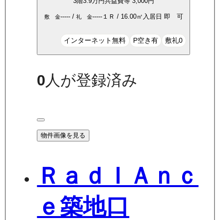
3
階
3.9万
円
共益費等
3,000円
-----
/
-----
１Ｒ
/
16.00
㎡
入居日
即 可
敷 金
礼 金
インターネット無料
P空き有
敷礼0
0
人が登録済み
物件画像を見る
ＲａｄＩＡｎｃ
ｅ築地口