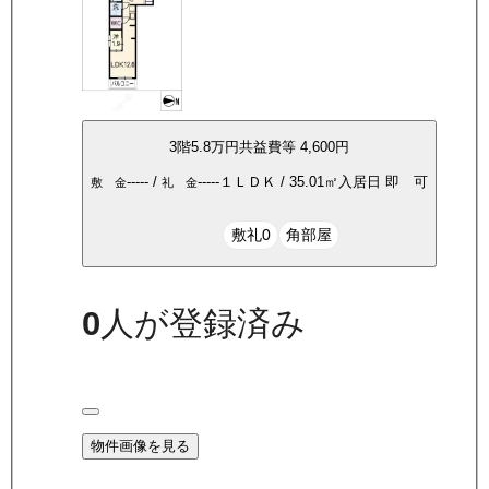
3
階
5.8万
円
共益費等
4,600円
-----
/
-----
１ＬＤＫ
/
35.01
㎡
入居日
即 可
敷 金
礼 金
敷礼0
角部屋
0
人が登録済み
物件画像を見る