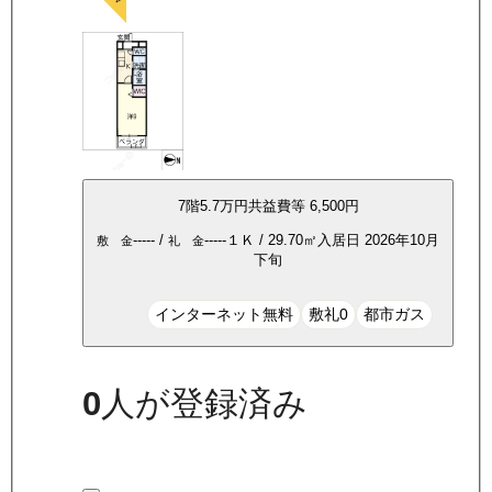
7
階
5.7万
円
共益費等
6,500円
-----
/
-----
１Ｋ
/
29.70
㎡
入居日
2026年10月
敷 金
礼 金
下旬
インターネット無料
敷礼0
都市ガス
0
人が登録済み