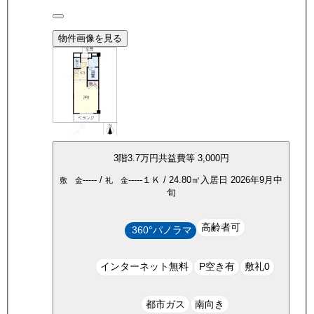
物件画像を見る
3
階
3.7万
円
共益費等
3,000円
-----
/
-----
１Ｋ
/
24.80
㎡
入居日
2026年9月中
敷 金
礼 金
旬
高齢者可
360°パノラマ
インターネット無料
P空き有
敷礼0
都市ガス
南向き