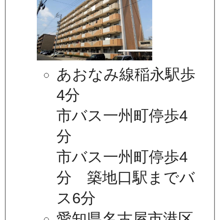
あおなみ線稲永駅歩
4分
市バス一州町停歩4
分
市バス一州町停歩4
分 築地口駅までバ
ス6分
愛知県名古屋市港区