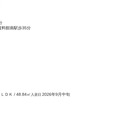
分
料館南駅歩35分
２ＬＤＫ
/
48.84
㎡
2026年9月中旬
入居日