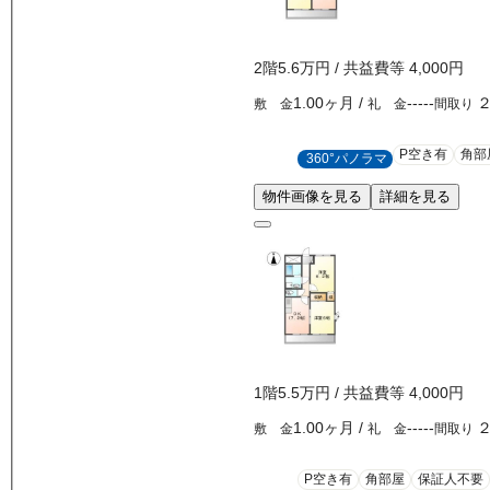
2
階
5.6万
円
/ 共益費等
4,000円
1.00ヶ月
/
-----
敷 金
礼 金
間取り
P空き有
角部
360°パノラマ
物件画像を見る
詳細を見る
1
階
5.5万
円
/ 共益費等
4,000円
1.00ヶ月
/
-----
敷 金
礼 金
間取り
P空き有
角部屋
保証人不要