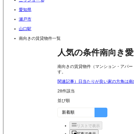
ニッショー.jp
愛知県
瀬戸市
山口駅
南向きの賃貸物件一覧
人気の条件
南向き
南向きの賃貸物件（マンション・アパー
す。
関連記事）日当たりが良い家の方角は南
28
件該当
並び順
リストで表示
写真で表示