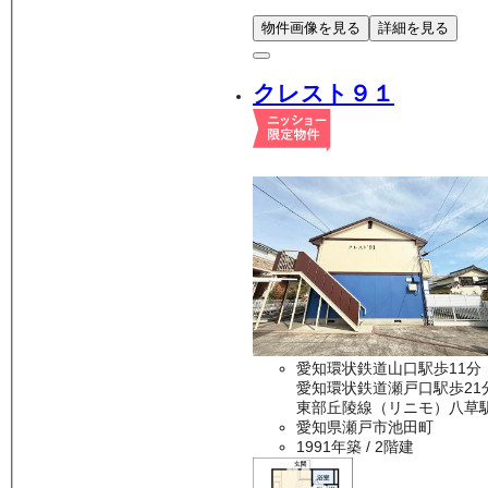
物件画像を見る
詳細を見る
クレスト９１
愛知環状鉄道山口駅歩11分
愛知環状鉄道瀬戸口駅歩21
東部丘陵線（リニモ）八草駅
愛知県瀬戸市池田町
1991年築
/ 2階建