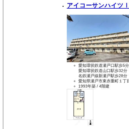
アイコーサンハイツ
愛知環状鉄道瀬戸口駅歩5分
愛知環状鉄道山口駅歩32分
名鉄瀬戸線新瀬戸駅歩28分
愛知県瀬戸市東赤重町１丁
1993年築
/ 4階建