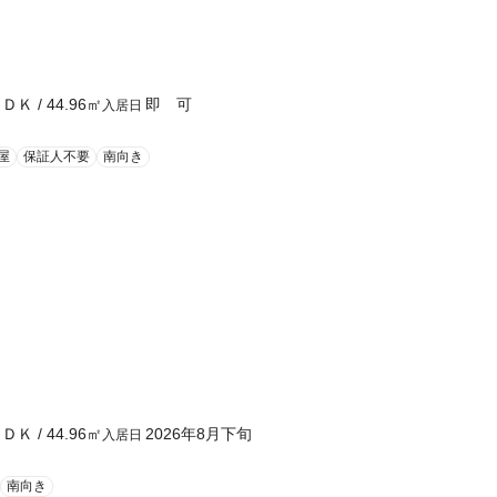
２ＤＫ
/
44.96
㎡
即 可
入居日
屋
保証人不要
南向き
２ＤＫ
/
44.96
㎡
2026年8月下旬
入居日
南向き