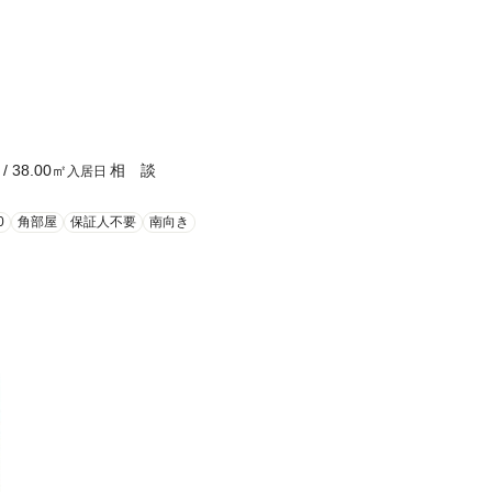
/
38.00
㎡
相 談
入居日
0
角部屋
保証人不要
南向き