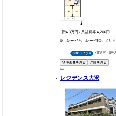
1
階
4.3万
円
/ 共益費等
4,200円
-----
/
-----
２ＤＫ
敷 金
礼 金
間取り
P空き有
敷礼
360°パノラマ
物件画像を見る
詳細を見る
レジデンス大沢