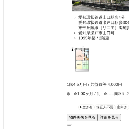
愛知環状鉄道山口駅歩4分
愛知環状鉄道瀬戸口駅歩30
東部丘陵線（リニモ）陶磁資
愛知県瀬戸市山口町
1995年築
/ 2階建
1
階
4.5万
円
/ 共益費等
4,000円
1.00ヶ月
/
-----
敷 金
礼 金
間取り
P空き有
保証人不要
南向き
物件画像を見る
詳細を見る