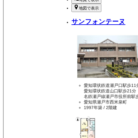
地図で表示
サンフォンテーヌ
愛知環状鉄道瀬戸口駅歩11
愛知環状鉄道山口駅歩21分
名鉄瀬戸線瀬戸市役所前駅歩
愛知県瀬戸市西米泉町
1997年築
/ 2階建