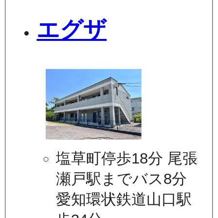
エグザ
塩草町停歩18分 尾張
瀬戸駅までバス8分
愛知環状鉄道山口駅