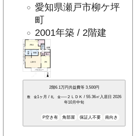
愛知県瀬戸市柳ケ坪
町
2001年築
/ 2階建
2
階
6.1万
円
共益費等
3,500円
1ヶ月
/
-----
２ＬＤＫ
/
55.36
㎡
入居日
2026
敷 金
礼 金
年10月中旬
P空き有
角部屋
保証人不要
南向き