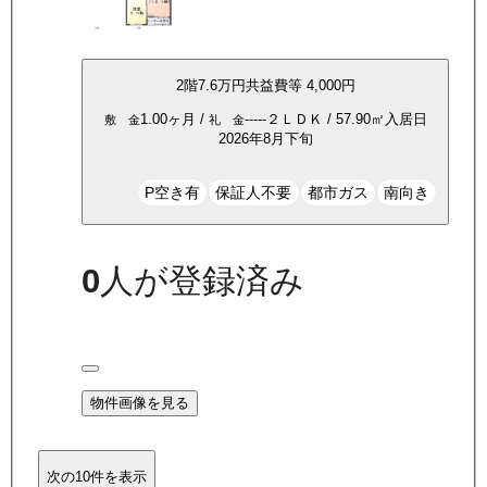
2
階
7.6万
円
共益費等
4,000円
1.00ヶ月
/
-----
２ＬＤＫ
/
57.90
㎡
入居日
敷 金
礼 金
2026年8月下旬
P空き有
保証人不要
都市ガス
南向き
0
人が登録済み
物件画像を見る
次の10件を表示