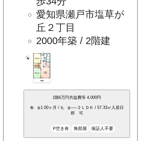
歩34分
愛知県瀬戸市塩草が
丘２丁目
2000年築
/ 2階建
1
階
6万
円
共益費等
4,000円
1.00ヶ月
/
-----
２ＬＤＫ
/
57.33
㎡
入居日
敷 金
礼 金
即 可
P空き有
角部屋
保証人不要