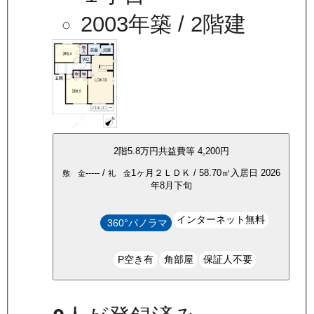
2003年築
/ 2階建
2
階
5.8万
円
共益費等
4,200円
-----
/
1ヶ月
２ＬＤＫ
/
58.70
㎡
入居日
2026
敷 金
礼 金
年8月下旬
インターネット無料
360°パノラマ
P空き有
角部屋
保証人不要