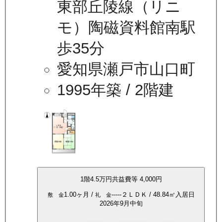
東部丘陵線（リニ
モ）陶磁資料館南駅
歩35分
愛知県瀬戸市山口町
1995年築
/ 2階建
1
階
4.5万
円
共益費等
4,000円
1.00ヶ月
/
-----
２ＬＤＫ
/
48.84
㎡
入居日
敷 金
礼 金
2026年9月中旬