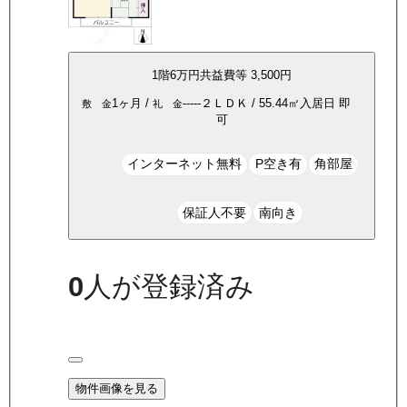
1
階
6万
円
共益費等
3,500円
1ヶ月
/
-----
２ＬＤＫ
/
55.44
㎡
入居日
即
敷 金
礼 金
可
インターネット無料
P空き有
角部屋
保証人不要
南向き
0
人が登録済み
物件画像を見る