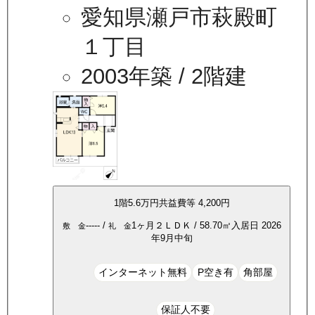
愛知県瀬戸市萩殿町
１丁目
2003年築
/ 2階建
1
階
5.6万
円
共益費等
4,200円
-----
/
1ヶ月
２ＬＤＫ
/
58.70
㎡
入居日
2026
敷 金
礼 金
年9月中旬
インターネット無料
P空き有
角部屋
保証人不要