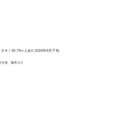
ＬＤＫ
/
35.79
㎡
2026年9月下旬
入居日
空き有
都市ガス