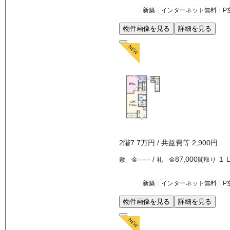
新築
インターネット無料
P
物件画像を見る
詳細を見る
2
階
7.7万
円
/ 共益費等
2,900円
-----
/
87,000
１
敷 金
礼 金
間取り
新築
インターネット無料
P
物件画像を見る
詳細を見る