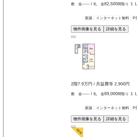
-----
/
82,500
１
敷 金
礼 金
間取り
新築
インターネット無料
P
物件画像を見る
詳細を見る
2
階
7.9万
円
/ 共益費等
2,900円
-----
/
89,000
１
敷 金
礼 金
間取り
新築
インターネット無料
P
物件画像を見る
詳細を見る