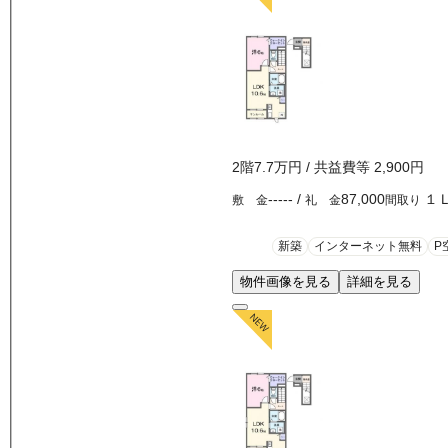
2
階
7.7万
円
/ 共益費等
2,900円
-----
/
87,000
１
敷 金
礼 金
間取り
新築
インターネット無料
P
物件画像を見る
詳細を見る