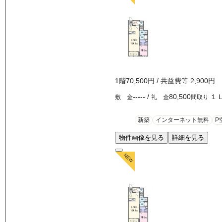
1
階
70,500
円
/ 共益費等
2,900円
-----
/
80,500
１
敷 金
礼 金
間取り
新築
インターネット無料
P
物件画像を見る
詳細を見る