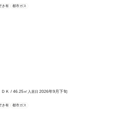
空き有
都市ガス
ＬＤＫ
/
46.25
㎡
2026年9月下旬
入居日
空き有
都市ガス