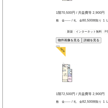
1
階
70,500
円
/ 共益費等
2,900円
-----
/
80,500
１
敷 金
礼 金
間取り
新築
インターネット無料
P
物件画像を見る
詳細を見る
1
階
72,500
円
/ 共益費等
2,900円
-----
/
82,500
１
敷 金
礼 金
間取り