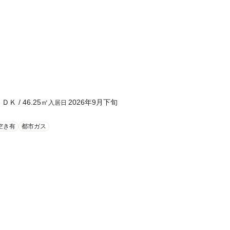
ＬＤＫ
/
46.25
㎡
2026年9月下旬
入居日
空き有
都市ガス