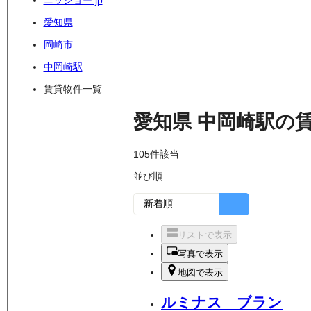
ニッショー.jp
愛知県
岡崎市
中岡崎駅
賃貸物件一覧
愛知県
中岡崎駅
の
105
件該当
並び順
リストで表示
写真で表示
地図で表示
ルミナス ブラン