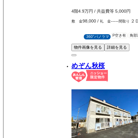
4
階
4.9万
円
/ 共益費等
5,000円
98,000
/
-----
２
敷 金
礼 金
間取り
P空き有
角部
360°パノラマ
物件画像を見る
詳細を見る
めぞん秋桜