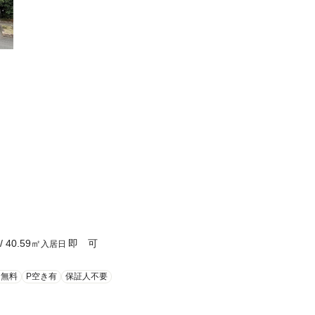
/
40.59
㎡
即 可
入居日
ト無料
P空き有
保証人不要