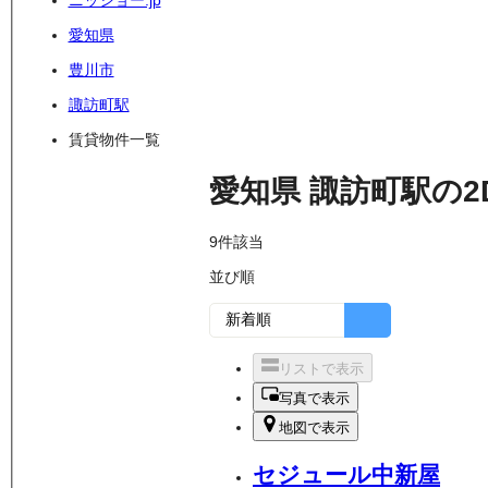
ニッショー.jp
愛知県
豊川市
諏訪町駅
賃貸物件一覧
愛知県
諏訪町駅
の
2
9
件該当
並び順
リストで表示
写真で表示
地図で表示
セジュール中新屋