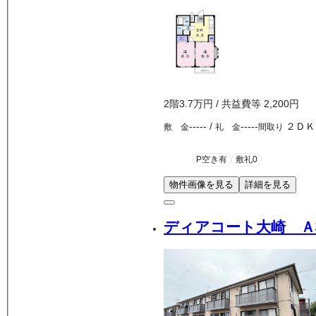
2
階
3.7万
円
/ 共益費等
2,200円
-----
/
-----
２ＤＫ
敷 金
礼 金
間取り
P空き有
敷礼0
物件画像を見る
詳細を見る
ディアコート大崎 Ａ