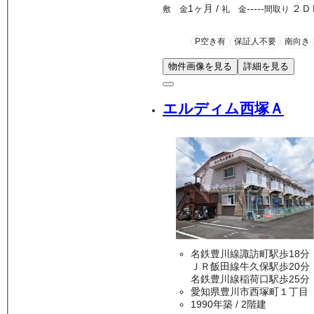
1ヶ月
/
-----
２Ｄ
敷 金
礼 金
間取り
P空き有
保証人不要
南向き
物件画像を見る
詳細を見る
エルディム西塚Ａ
名鉄豊川線諏訪町駅歩18分
ＪＲ飯田線牛久保駅歩20分
名鉄豊川線稲荷口駅歩25分
愛知県豊川市西塚町１丁目
1990年築
/ 2階建