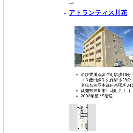
アトランティス川花
名鉄豊川線諏訪町駅歩16分
ＪＲ飯田線牛久保駅歩28分
名鉄名古屋本線伊奈駅歩34
愛知県豊川市川花町２丁目
2002年築
/ 5階建