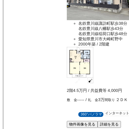
名鉄豊川線諏訪町駅歩38分
名鉄豊川線八幡駅歩43分
名鉄豊川線稲荷口駅歩48分
愛知県豊川市大崎町野中
2000年築
/ 2階建
2
階
4.5万
円
/ 共益費等
4,000円
-----
/
3万
２ＤＫ
敷 金
礼 金
間取り
インターネッ
360°パノラマ
物件画像を見る
詳細を見る