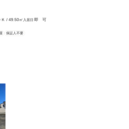
ＤＫ
/
49.50
㎡
即 可
入居日
屋
保証人不要