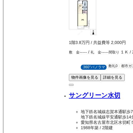
1
階
3.8万
円
/ 共益費等
2,000円
-----
/
-----
１Ｋ
/
敷 金
礼 金
間取り
敷礼0
都市ガ
360°パノラマ
物件画像を見る
詳細を見る
サングリーン水切
地下鉄名城線志賀本通駅歩
地下鉄名城線平安通駅歩14
愛知県名古屋市北区水切町
1988年築
/ 2階建