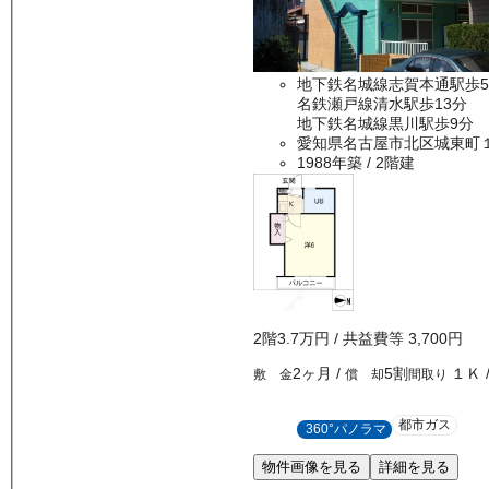
地下鉄名城線志賀本通駅歩
名鉄瀬戸線清水駅歩13分
地下鉄名城線黒川駅歩9分
愛知県名古屋市北区城東町
1988年築
/ 2階建
2
階
3.7万
円
/ 共益費等
3,700円
2ヶ月
/
5割
１Ｋ
敷 金
償 却
間取り
都市ガス
360°パノラマ
物件画像を見る
詳細を見る