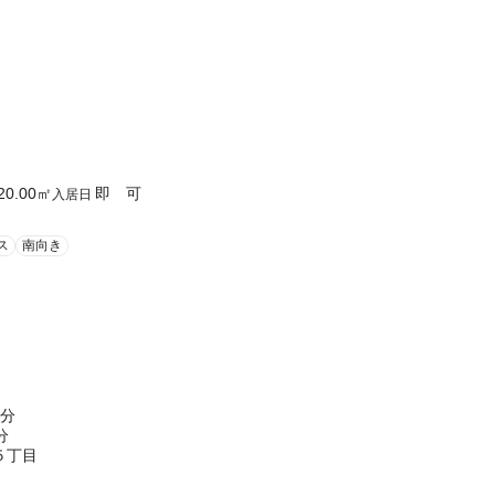
20.00
㎡
即 可
入居日
ス
南向き
7分
分
５丁目