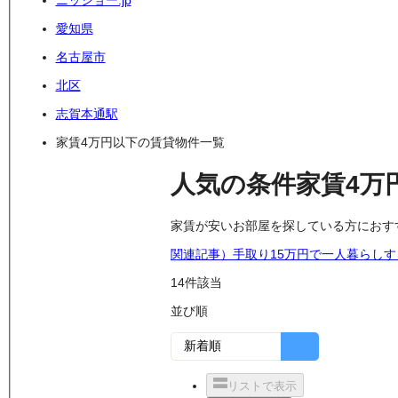
ニッショー.jp
愛知県
名古屋市
北区
志賀本通駅
家賃4万円以下の賃貸物件一覧
人気の条件
家賃4万
家賃が安いお部屋を探している方におす
関連記事）手取り15万円で一人暮らし
14
件該当
並び順
リストで表示