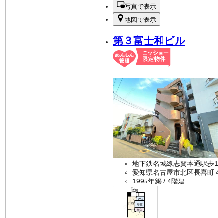
写真で表示
地図で表示
第３富士和ビル
地下鉄名城線志賀本通駅歩1
愛知県名古屋市北区長喜町
1995年築
/ 4階建