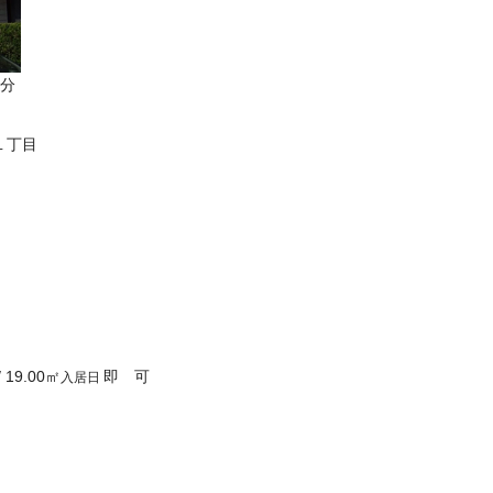
5分
１丁目
/
19.00
㎡
即 可
入居日