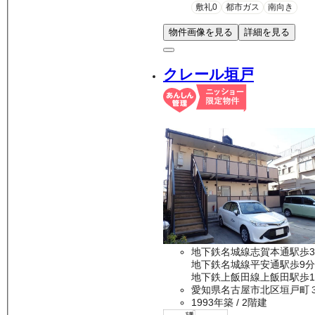
敷礼0
都市ガス
南向き
物件画像を見る
詳細を見る
クレール垣戸
地下鉄名城線志賀本通駅歩
地下鉄名城線平安通駅歩9分
地下鉄上飯田線上飯田駅歩1
愛知県名古屋市北区垣戸町
1993年築
/ 2階建