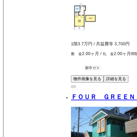
1
階
3.7万
円
/ 共益費等
3,700円
2.00ヶ月
/
2.00ヶ月
敷 金
礼 金
間
都市ガス
物件画像を見る
詳細を見る
ＦＯＵＲ ＧＲＥＥＮ