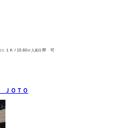
１Ｋ
/
15.60
㎡
即 可
取り
入居日
 ＪＯＴＯ