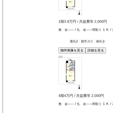
1
階
3.8万
円
/ 共益費等
2,000円
-----
/
-----
１Ｋ
/
敷 金
礼 金
間取り
敷礼0
都市ガス
南向き
物件画像を見る
詳細を見る
4
階
4万
円
/ 共益費等
2,000円
-----
/
-----
１Ｋ
/
敷 金
礼 金
間取り