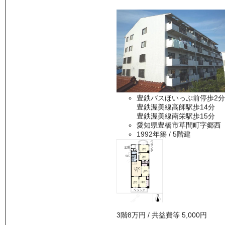
豊鉄バスほいっぷ前停歩2分
豊鉄渥美線高師駅歩14分
豊鉄渥美線南栄駅歩15分
愛知県豊橋市草間町字郷西
1992年築
/ 5階建
3
階
8万
円
/ 共益費等
5,000円