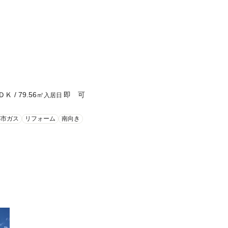
ＤＫ
/
79.56
㎡
即 可
入居日
都市ガス
リフォーム
南向き