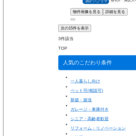
敷礼0
保証人
360°パノラマ
物件画像を見る
詳細を見る
次の15件を表示
3
件該当
TOP
人気のこだわり条件
一人暮らし向け
ペット可(相談可)
新築・築浅
ガレージ・車庫付き
シニア・高齢者歓迎
リフォーム・リノベーション