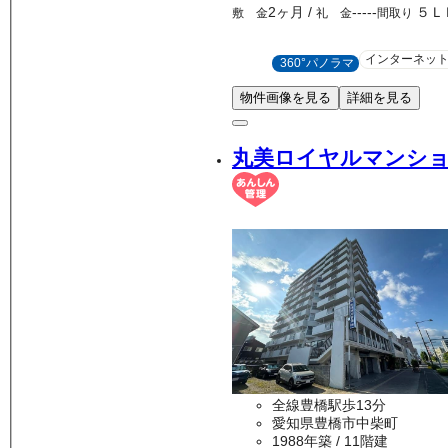
2ヶ月
/
-----
５Ｌ
敷 金
礼 金
間取り
インターネッ
360°パノラマ
物件画像を見る
詳細を見る
丸美ロイヤルマンシ
全線豊橋駅歩13分
愛知県豊橋市中柴町
1988年築
/ 11階建