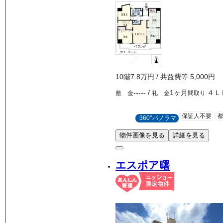
10
階
7.8万
円
/ 共益費等
5,000円
-----
/
1ヶ月
４Ｌ
敷 金
礼 金
間取り
保証人不要
360°パノラマ
物件画像を見る
詳細を見る
エスポア曙