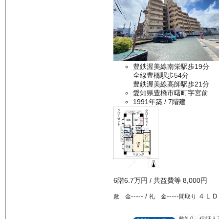
豊鉄渥美線南栄駅歩19分
全線豊橋駅歩54分
豊鉄渥美線高師駅歩21分
愛知県豊橋市曙町字宮前
1991年築
/ 7階建
6
階
6.7万
円
/ 共益費等
8,000円
-----
/
-----
４ＬＤ
敷 金
礼 金
間取り