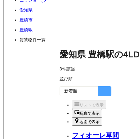
ニッショー.jp
愛知県
豊橋市
豊橋駅
賃貸物件一覧
愛知県
豊橋駅
の
4L
3
件該当
並び順
リストで表示
写真で表示
地図で表示
フィオーレ草間