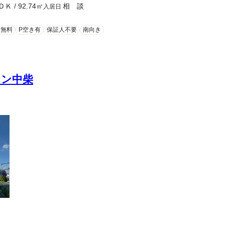
ＤＫ
/
92.74
㎡
相 談
入居日
ト無料
P空き有
保証人不要
南向き
ョン中柴