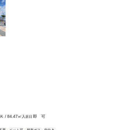
Ｋ
/
84.47
㎡
即 可
入居日