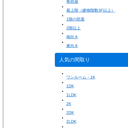
角部屋
最上階（建物階数3F以上）
1階の部屋
2階以上
南向き
東向き
人気の間取り
ワンルーム・1K
1DK
1LDK
2K
2DK
2LDK