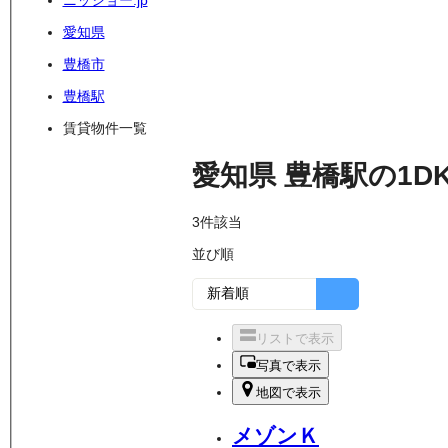
ニッショー.jp
愛知県
豊橋市
豊橋駅
賃貸物件一覧
愛知県
豊橋駅
の
1D
3
件該当
並び順
リストで表示
写真で表示
地図で表示
メゾンＫ