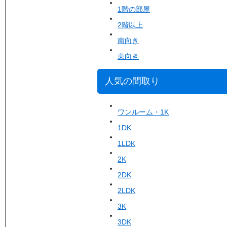
1階の部屋
2階以上
南向き
東向き
人気の間取り
ワンルーム・1K
1DK
1LDK
2K
2DK
2LDK
3K
3DK