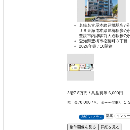
名鉄名古屋本線豊橋駅歩7分
ＪＲ東海道本線豊橋駅歩7分
豊鉄市内線駅前大通駅歩7分
愛知県豊橋市松葉町３丁目
2026年築
/ 10階建
3
階
7.8万
円
/ 共益費等
6,000円
78,000
/
-----
１
敷 金
礼 金
間取り
新築
インタ
360°パノラマ
物件画像を見る
詳細を見る