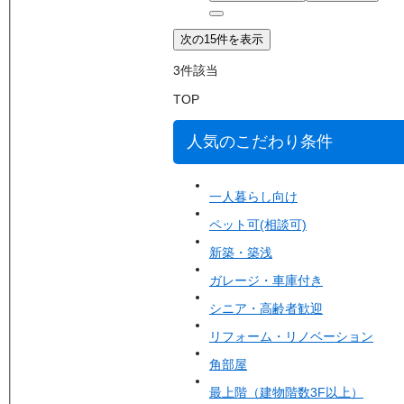
次の15件を表示
3
件該当
TOP
人気のこだわり条件
一人暮らし向け
ペット可(相談可)
新築・築浅
ガレージ・車庫付き
シニア・高齢者歓迎
リフォーム・リノベーション
角部屋
最上階（建物階数3F以上）