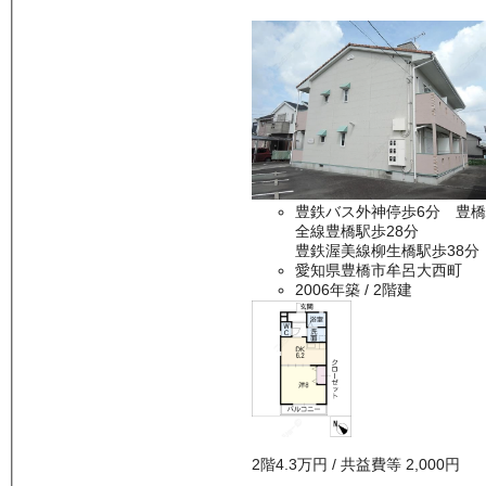
豊鉄バス外神停歩6分 豊橋
全線豊橋駅歩28分
豊鉄渥美線柳生橋駅歩38分
愛知県豊橋市牟呂大西町
2006年築
/ 2階建
2
階
4.3万
円
/ 共益費等
2,000円