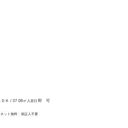
ＳＤＫ
/
37.08
㎡
即 可
入居日
ーネット無料
保証人不要