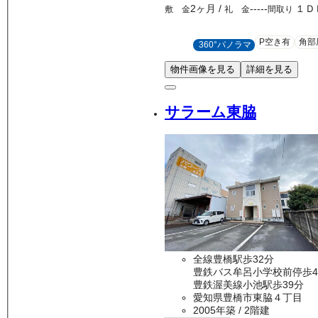
2ヶ月
/
-----
１Ｄ
敷 金
礼 金
間取り
P空き有
角部
360°パノラマ
物件画像を見る
詳細を見る
サラーム東脇
全線豊橋駅歩32分
豊鉄バス牟呂小学校前停歩
豊鉄渥美線小池駅歩39分
愛知県豊橋市東脇４丁目
2005年築
/ 2階建