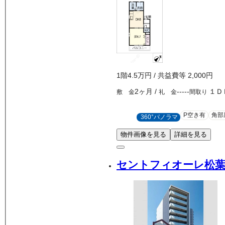
1
階
4.5万
円
/ 共益費等
2,000円
2ヶ月
/
-----
１Ｄ
敷 金
礼 金
間取り
P空き有
角部
360°パノラマ
物件画像を見る
詳細を見る
セントフィオーレ松