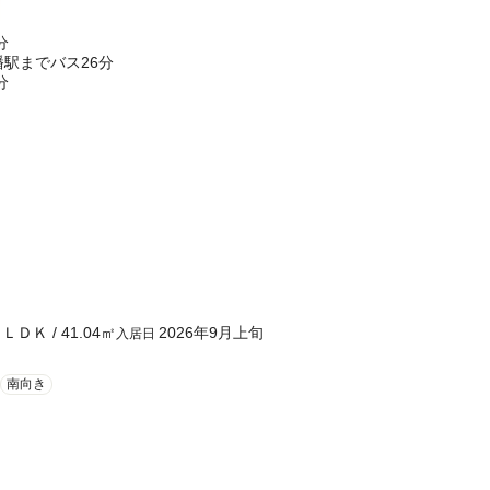
分
六光寺停歩2分 八幡駅までバス26分
分
１ＬＤＫ
/
41.04
㎡
2026年9月上旬
入居日
南向き