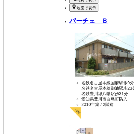
地図で表示
パーチェ Ｂ
名鉄名古屋本線国府駅歩9分
名鉄名古屋本線御油駅歩23
名鉄豊川線八幡駅歩31分
愛知県豊川市白鳥町防入
2010年築
/ 2階建