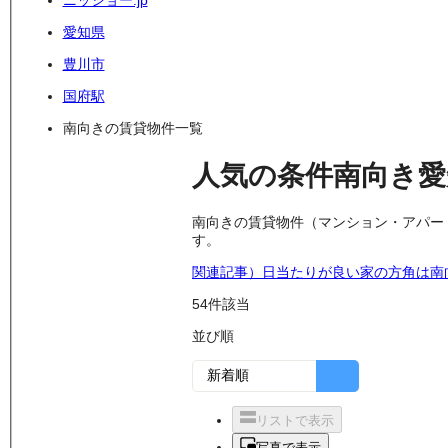
ニッショー.jp
愛知県
豊川市
国府駅
南向きの賃貸物件一覧
人気の条件
南向き
南向きの賃貸物件（マンション・アパー
す。
関連記事）日当たりが良い家の方角は南
54
件該当
並び順
リストで表示
写真で表示