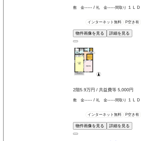
-----
/
-----
１ＬＤ
敷 金
礼 金
間取り
インターネット無料
P空き有
物件画像を見る
詳細を見る
2
階
5.9万
円
/ 共益費等
5,000円
-----
/
-----
１ＬＤ
敷 金
礼 金
間取り
インターネット無料
P空き有
物件画像を見る
詳細を見る