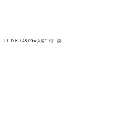
１ＬＤＫ
/
48.00
㎡
相 談
り
入居日