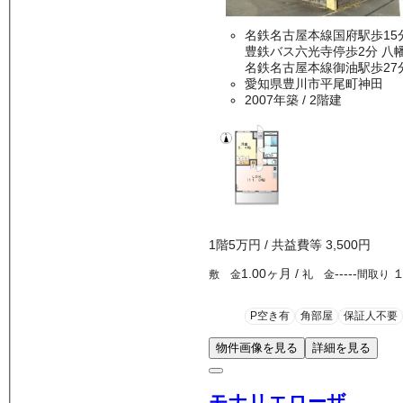
名鉄名古屋本線国府駅歩15
豊鉄バス
名鉄名古屋本線御油駅歩27
愛知県豊川市平尾町神田
2007年築
/ 2階建
1
階
5万
円
/ 共益費等
3,500円
1.00ヶ月
/
-----
敷 金
礼 金
間取り
P空き有
角部屋
保証人不要
物件画像を見る
詳細を見る
モナリエローザ