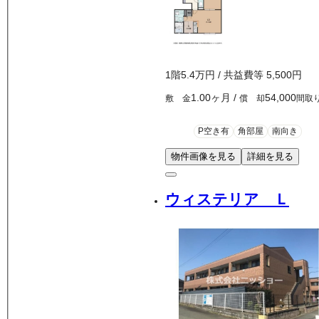
1
階
5.4万
円
/ 共益費等
5,500円
1.00ヶ月
/
54,000
敷 金
償 却
間取
P空き有
角部屋
南向き
物件画像を見る
詳細を見る
ウィステリア Ｌ