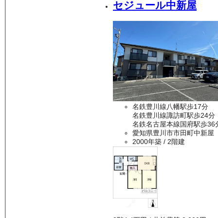
セジュール中新屋
名鉄豊川線八幡駅歩17分
名鉄豊川線諏訪町駅歩24分
名鉄名古屋本線国府駅歩36
愛知県豊川市市田町中新屋
2000年築
/ 2階建