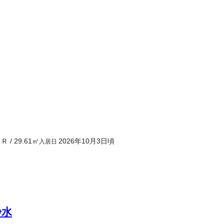
１Ｒ
/
29.61
㎡
2026年10月3日頃
入居日
浄水