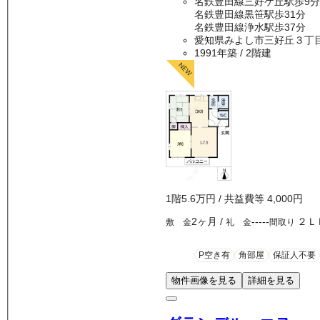
名鉄豊田線三好ケ丘駅歩9分
名鉄豊田線黒笹駅歩31分
名鉄豊田線浄水駅歩37分
愛知県みよし市三好丘３丁
1991年築
/ 2階建
1
階
5.6万
円
/ 共益費等
4,000円
2ヶ月
/
-----
２Ｌ
敷 金
礼 金
間取り
P空き有
角部屋
保証人不要
物件画像を見る
詳細を見る