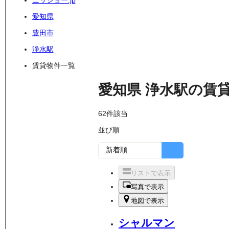
ニッショー.jp
愛知県
豊田市
浄水駅
賃貸物件一覧
愛知県
浄水駅
の
賃
62
件該当
並び順
リストで表示
写真で表示
地図で表示
シャルマン