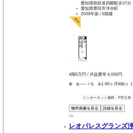
愛知環状鉄道四郷駅歩37分
愛知県豊田市浄水町
2009年築
/ 6階建
4
階
6万
円
/ 共益費等
6,000円
-----
/
1.00ヶ月
敷 金
礼 金
間取り
インターネット無料
P空き有
物件画像を見る
詳細を見る
レオパレスグランズ