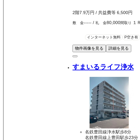
2
階
7.9万
円
/ 共益費等
6,500円
-----
/
80,000
１
敷 金
礼 金
間取り
インターネット無料
P空き有
物件画像を見る
詳細を見る
すまいるライフ浄水
名鉄豊田線浄水駅歩8分
名鉄豊田線上豊田駅歩23分