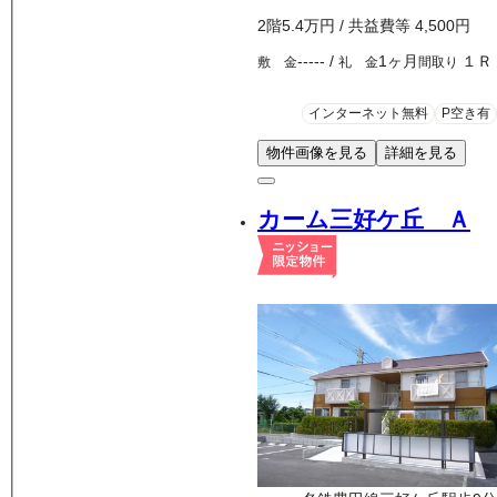
2
階
5.4万
円
/ 共益費等
4,500円
-----
/
1ヶ月
１Ｒ
敷 金
礼 金
間取り
インターネット無料
P空き有
物件画像を見る
詳細を見る
カーム三好ケ丘 Ａ