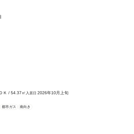
目
ＤＫ
/
54.37
㎡
2026年10月上旬
入居日
都市ガス
南向き