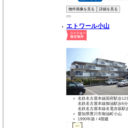
物件画像を見る
詳細を見る
エトワール小山
名鉄名古屋本線国府駅歩12
名鉄名古屋本線御油駅歩6分
名鉄名古屋本線名電赤坂駅歩
愛知県豊川市御油町小山
1990年築
/ 4階建