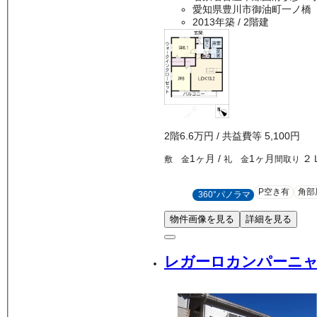
愛知県豊川市御油町一ノ橋
2013年築
/ 2階建
2
階
6.6万
円
/ 共益費等
5,100円
1ヶ月
/
1ヶ月
２
敷 金
礼 金
間取り
P空き有
角部
360°パノラマ
物件画像を見る
詳細を見る
レガーロカンパーニャ