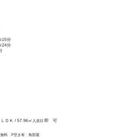
15分
24分
分
２ＬＤＫ
/
57.96
㎡
即 可
入居日
ト無料
P空き有
角部屋