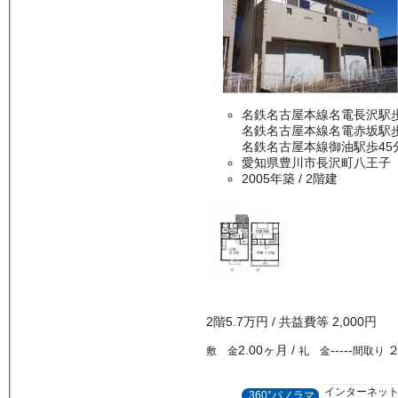
名鉄名古屋本線名電長沢駅歩
名鉄名古屋本線名電赤坂駅歩
名鉄名古屋本線御油駅歩45
愛知県豊川市長沢町八王子
2005年築
/ 2階建
2
階
5.7万
円
/ 共益費等
2,000円
2.00ヶ月
/
-----
敷 金
礼 金
間取り
インターネッ
360°パノラマ