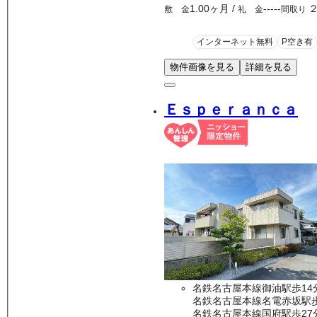
1.00ヶ月
/
-----
敷 金
礼 金
間取り
インターネット無料
P空き有
物件画像を見る
詳細を見る
Ｅｓｐｅｒａｎｃａ
名鉄名古屋本線御油駅歩14
名鉄名古屋本線名電赤坂駅歩
名鉄名古屋本線国府駅歩27