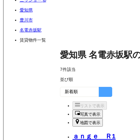
ニッショー.jp
愛知県
豊川市
名電赤坂駅
賃貸物件一覧
愛知県
名電赤坂駅
7
件該当
並び順
リストで表示
写真で表示
地図で表示
ａｎｇｅ Ｒ1