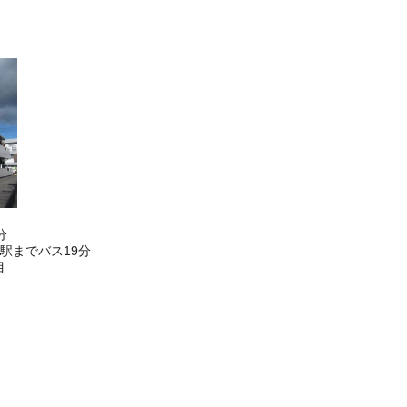
分
駅までバス19分
目