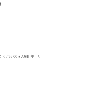
目
ＤＫ
/
35.00
㎡
即 可
入居日