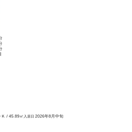
分
分
分
目
ＤＫ
/
45.89
㎡
2026年8月中旬
入居日