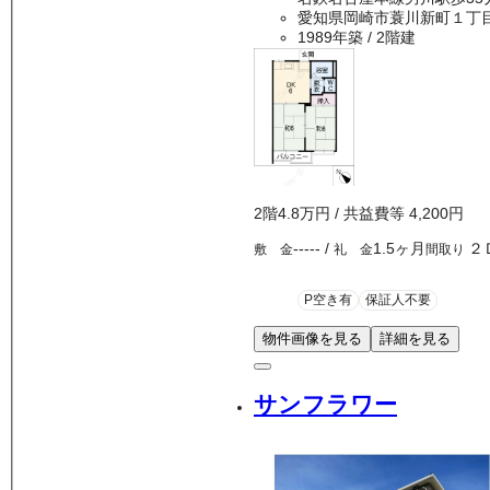
愛知県岡崎市蓑川新町１丁
1989年築
/ 2階建
2
階
4.8万
円
/ 共益費等
4,200円
-----
/
1.5ヶ月
２
敷 金
礼 金
間取り
P空き有
保証人不要
物件画像を見る
詳細を見る
サンフラワー