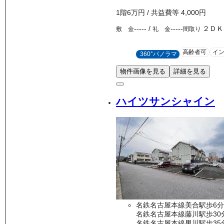
1
階
6万
円
/ 共益費等
4,000円
-----
/
-----
２ＤＫ
敷 金
礼 金
間取り
高齢者可
イ
360°パノラマ
物件画像を見る
詳細を見る
ハイツサンシャイン
名鉄名古屋本線美合駅歩6分
名鉄名古屋本線藤川駅歩30
名鉄名古屋本線男川駅歩35