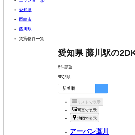
ニッショー.jp
愛知県
岡崎市
藤川駅
賃貸物件一覧
愛知県
藤川駅
の
2D
8
件該当
並び順
リストで表示
写真で表示
地図で表示
アーバン蓑川