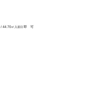
/
44.70
㎡
即 可
入居日