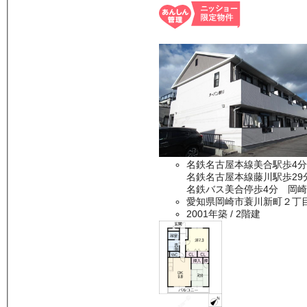
名鉄名古屋本線美合駅歩4分
名鉄名古屋本線藤川駅歩29
名鉄バス美合停歩4分 岡崎
愛知県岡崎市蓑川新町２丁
2001年築
/ 2階建