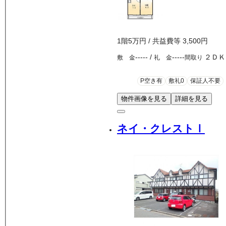
1
階
5万
円
/ 共益費等
3,500円
-----
/
-----
２ＤＫ
敷 金
礼 金
間取り
P空き有
敷礼0
保証人不要
物件画像を見る
詳細を見る
ネイ・クレストⅠ