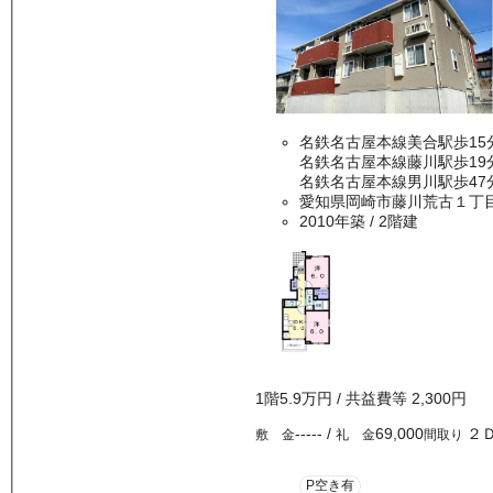
名鉄名古屋本線美合駅歩15
名鉄名古屋本線藤川駅歩19
名鉄名古屋本線男川駅歩47
愛知県岡崎市藤川荒古１丁
2010年築
/ 2階建
1
階
5.9万
円
/ 共益費等
2,300円
-----
/
69,000
２
敷 金
礼 金
間取り
P空き有