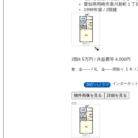
愛知県岡崎市蓑川新町１丁
1998年築
/ 2階建
2
階
4.5万
円
/ 共益費等
4,000円
-----
/
-----
１Ｋ
/
敷 金
礼 金
間取り
インターネッ
360°パノラマ
物件画像を見る
詳細を見る