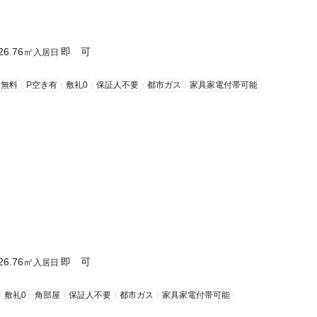
26.76
㎡
即 可
入居日
ト無料
P空き有
敷礼0
保証人不要
都市ガス
家具家電付帯可能
26.76
㎡
即 可
入居日
敷礼0
角部屋
保証人不要
都市ガス
家具家電付帯可能