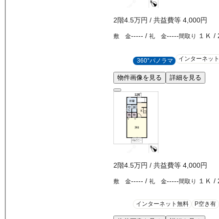
2
階
4.5万
円
/ 共益費等
4,000円
-----
/
-----
１Ｋ
/
敷 金
礼 金
間取り
インターネッ
360°パノラマ
物件画像を見る
詳細を見る
2
階
4.5万
円
/ 共益費等
4,000円
-----
/
-----
１Ｋ
/
敷 金
礼 金
間取り
インターネット無料
P空き有