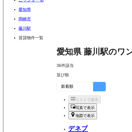
ニッショー.jp
愛知県
岡崎市
藤川駅
賃貸物件一覧
愛知県
藤川駅
の
ワ
36
件該当
並び順
リストで表示
写真で表示
地図で表示
デネブ