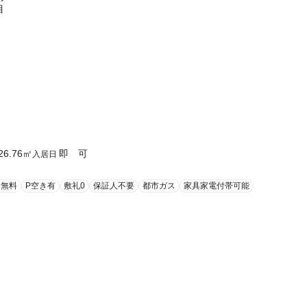
目
26.76
㎡
即 可
入居日
ト無料
P空き有
敷礼0
保証人不要
都市ガス
家具家電付帯可能