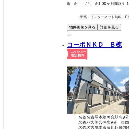
-----
/
1.00ヶ月
敷 金
礼 金
間取り
新築
インターネット無料
P
物件画像を見る
詳細を見る
コーポＮＫＤ Ｂ棟
名鉄名古屋本線美合駅歩9分
名鉄バス美合停歩9分 東岡
名鉄名古屋本線藤川駅歩29