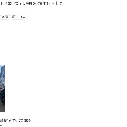
１Ｋ
/
33.20
㎡
2026年12月上旬
入居日
空き有
都市ガス
崎駅までバス30分
分