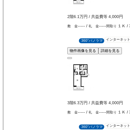
2
階
6.1万
円
/ 共益費等
4,000円
-----
/
-----
１Ｋ
/
敷 金
礼 金
間取り
インターネッ
360°パノラマ
物件画像を見る
詳細を見る
3
階
6.3万
円
/ 共益費等
4,000円
-----
/
-----
１Ｋ
/
敷 金
礼 金
間取り
インターネッ
360°パノラマ