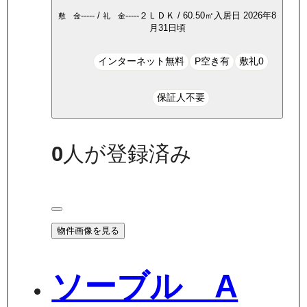
-----
/
-----
２ＬＤＫ
/
60.50
㎡
入居日
2026年8
敷 金
礼 金
月31日頃
インターネット無料
P空き有
敷礼0
保証人不要
0
人が登録済み
物件画像を見る
ソーブル A