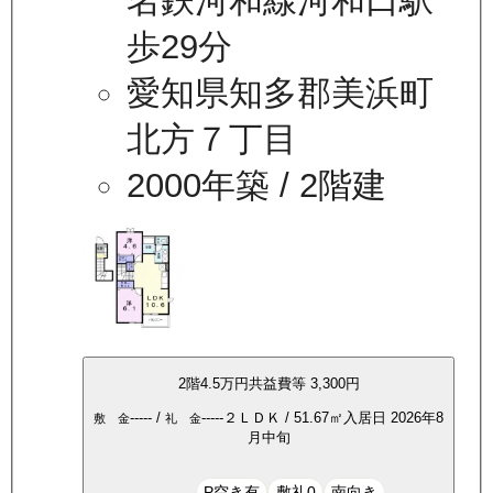
名鉄河和線河和口駅
歩29分
愛知県知多郡美浜町
北方７丁目
2000年築
/ 2階建
2
階
4.5万
円
共益費等
3,300円
-----
/
-----
２ＬＤＫ
/
51.67
㎡
入居日
2026年8
敷 金
礼 金
月中旬
P空き有
敷礼0
南向き