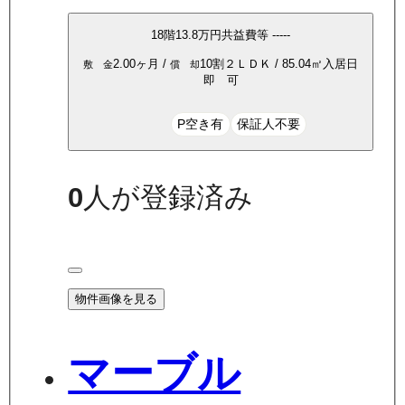
18
階
13.8万
円
共益費等
-----
2.00ヶ月
/
10割
２ＬＤＫ
/
85.04
㎡
入居日
敷 金
償 却
即 可
P空き有
保証人不要
0
人が登録済み
物件画像を見る
マーブル