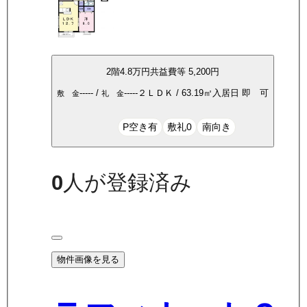
2
階
4.8万
円
共益費等
5,200円
-----
/
-----
２ＬＤＫ
/
63.19
㎡
入居日
即 可
敷 金
礼 金
P空き有
敷礼0
南向き
0
人が登録済み
物件画像を見る