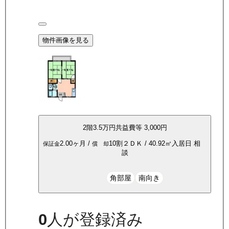
物件画像を見る
2
階
3.5万
円
共益費等
3,000円
2.00ヶ月
/
10割
２ＤＫ
/
40.92
㎡
入居日
相
保証金
償 却
談
角部屋
南向き
0
人が登録済み