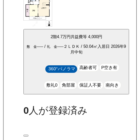
2
階
4.7万
円
共益費等
4,000円
-----
/
-----
２ＬＤＫ
/
50.04
㎡
入居日
2026年9
敷 金
礼 金
月中旬
高齢者可
P空き有
360°パノラマ
敷礼0
角部屋
保証人不要
南向き
0
人が登録済み