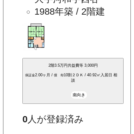
1988年築
/ 2階建
2
階
3.5万
円
共益費等
3,000円
2.00ヶ月
/
10割
２ＤＫ
/
40.92
㎡
入居日
相
保証金
償 却
談
南向き
0
人が登録済み