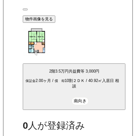
物件画像を見る
2
階
3.5万
円
共益費等
3,000円
2.00ヶ月
/
10割
２ＤＫ
/
40.92
㎡
入居日
相
保証金
償 却
談
南向き
0
人が登録済み