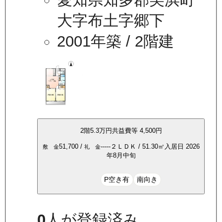
大字布土字郷下
2001年築
/ 2階建
2
階
5.3万
円
共益費等
4,500円
51,700
/
-----
２ＬＤＫ
/
51.30
㎡
入居日
2026
敷 金
礼 金
年8月中旬
P空き有
南向き
0
人が登録済み