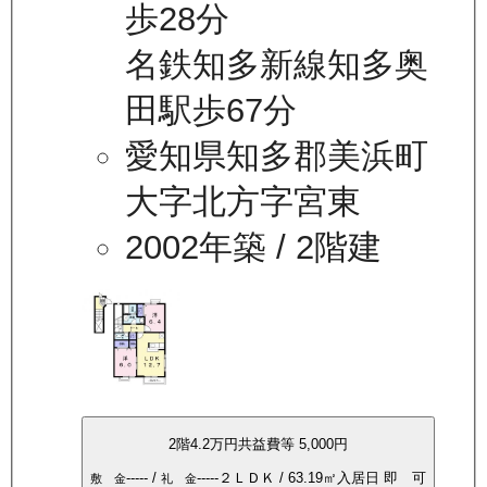
歩28分
名鉄知多新線知多奥
田駅歩67分
愛知県知多郡美浜町
大字北方字宮東
2002年築
/ 2階建
2
階
4.2万
円
共益費等
5,000円
-----
/
-----
２ＬＤＫ
/
63.19
㎡
入居日
即 可
敷 金
礼 金