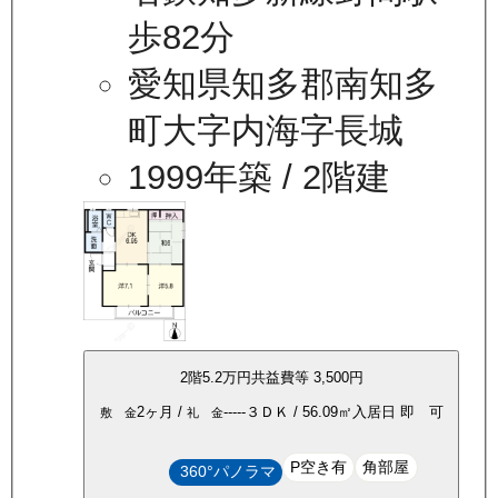
歩82分
愛知県知多郡南知多
町大字内海字長城
1999年築
/ 2階建
2
階
5.2万
円
共益費等
3,500円
2ヶ月
/
-----
３ＤＫ
/
56.09
㎡
入居日
即 可
敷 金
礼 金
P空き有
角部屋
360°パノラマ