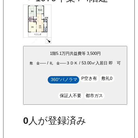
1
階
5.1万
円
共益費等
3,500円
-----
/
-----
３ＤＫ
/
53.00
㎡
入居日
即 可
敷 金
礼 金
P空き有
敷礼0
360°パノラマ
保証人不要
都市ガス
0
人が登録済み