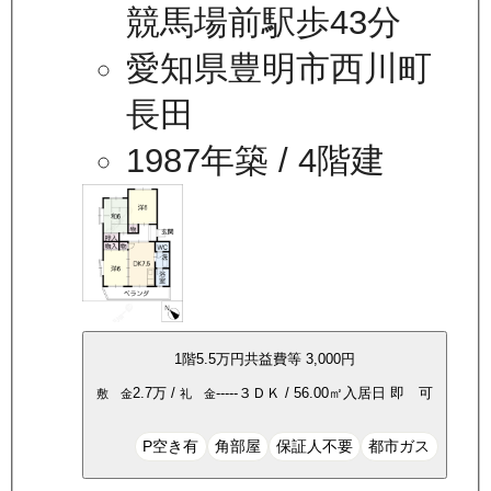
競馬場前駅歩43分
愛知県豊明市西川町
長田
1987年築
/ 4階建
1
階
5.5万
円
共益費等
3,000円
2.7万
/
-----
３ＤＫ
/
56.00
㎡
入居日
即 可
敷 金
礼 金
P空き有
角部屋
保証人不要
都市ガス