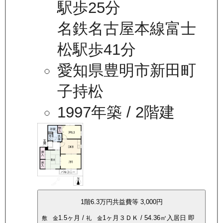
駅歩25分
名鉄名古屋本線富士
松駅歩41分
愛知県豊明市新田町
子持松
1997年築
/ 2階建
1
階
6.3万
円
共益費等
3,000円
1.5ヶ月
/
1ヶ月
３ＤＫ
/
54.36
㎡
入居日
即
敷 金
礼 金