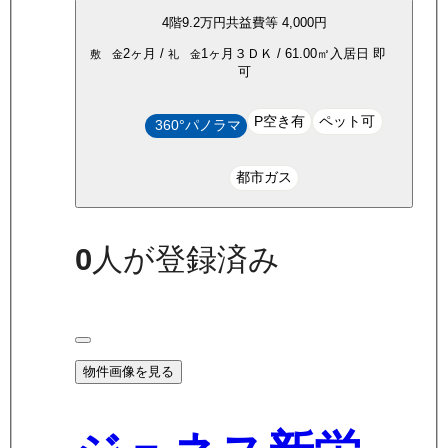
4
階
9.2万
円
共益費等
4,000円
2ヶ月
/
1ヶ月
３ＤＫ
/
61.00
㎡
入居日
即
敷 金
礼 金
可
P空き有
ペット可
360°パノラマ
都市ガス
0
人が登録済み
物件画像を見る