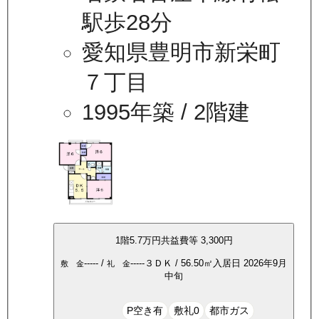
駅歩28分
愛知県豊明市新栄町
７丁目
1995年築
/ 2階建
1
階
5.7万
円
共益費等
3,300円
-----
/
-----
３ＤＫ
/
56.50
㎡
入居日
2026年9月
敷 金
礼 金
中旬
P空き有
敷礼0
都市ガス