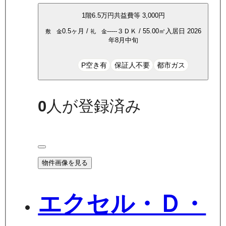
1
階
6.5万
円
共益費等
3,000円
0.5ヶ月
/
-----
３ＤＫ
/
55.00
㎡
入居日
2026
敷 金
礼 金
年8月中旬
P空き有
保証人不要
都市ガス
0
人が登録済み
物件画像を見る
エクセル・Ｄ・