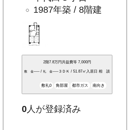
1987年築
/ 8階建
2
階
7.8万
円
共益費等
7,000円
-----
/
-----
３ＤＫ
/
51.87
㎡
入居日
相 談
敷 金
礼 金
敷礼0
角部屋
都市ガス
南向き
0
人が登録済み