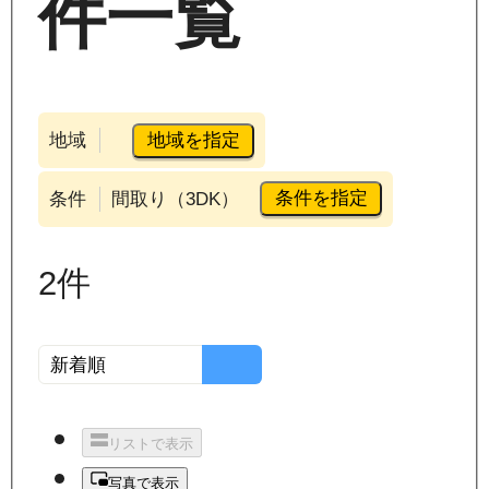
件一覧
地域を指定
地域
条件を指定
条件
間取り（3DK）
2
件
リストで表示
写真で表示