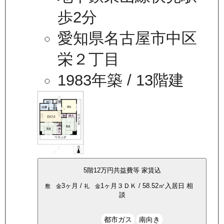
歩2分
愛知県名古屋市中区
栄２丁目
1983年築
/ 13階建
5
階
12万
円
共益費等
家賃込
3ヶ月
/
1ヶ月
３ＤＫ
/
58.52
㎡
入居日
相
敷 金
礼 金
談
都市ガス
南向き