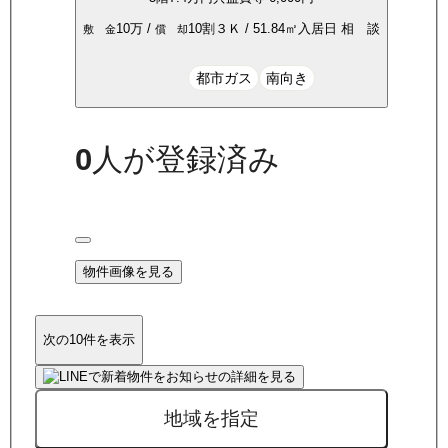
10万
/
10割
３Ｋ
/
51.84
㎡
入居日
相 談
敷 金
償 却
都市ガス
南向き
0
人が登録済み
物件画像を見る
次の10件を表示
地域を指定