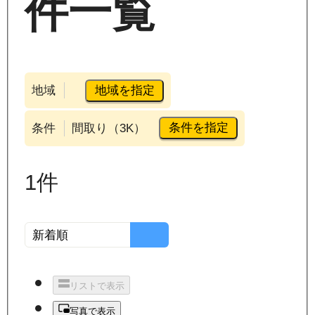
件一覧
地域を指定
地域
条件を指定
条件
間取り（3K）
1
件
リストで表示
写真で表示