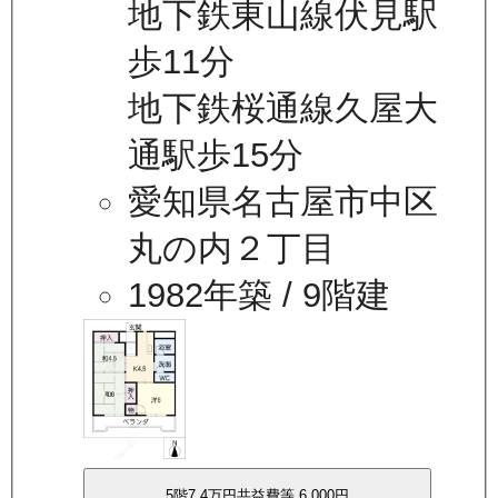
地下鉄東山線伏見駅
歩11分
地下鉄桜通線久屋大
通駅歩15分
愛知県名古屋市中区
丸の内２丁目
1982年築
/ 9階建
5
階
7.4万
円
共益費等
6,000円