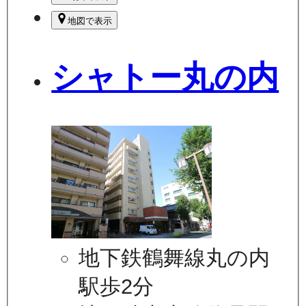
地図で表示
シャトー丸の内
地下鉄鶴舞線丸の内
駅歩2分