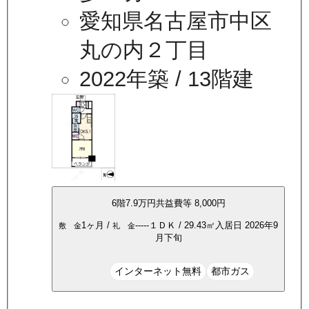
愛知県名古屋市中区
丸の内２丁目
2022年築
/ 13階建
6
階
7.9万
円
共益費等
8,000円
1ヶ月
/
-----
１ＤＫ
/
29.43
㎡
入居日
2026年9
敷 金
礼 金
月下旬
インターネット無料
都市ガス