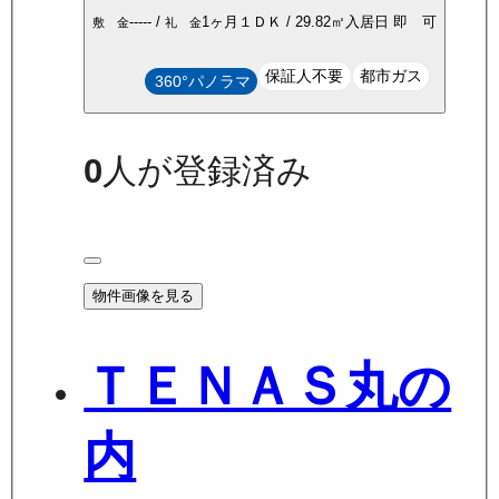
-----
/
1ヶ月
１ＤＫ
/
29.82
㎡
入居日
即 可
敷 金
礼 金
保証人不要
都市ガス
360°パノラマ
0
人が登録済み
物件画像を見る
ＴＥＮＡＳ丸の
内