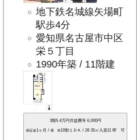
地下鉄名城線矢場町
駅歩4分
愛知県名古屋市中区
栄５丁目
1990年築
/ 11階建
3
階
5.4万
円
共益費等
6,000円
1ヶ月
/
10割
１ＤＫ
/
28.35
㎡
入居日
即 可
保証金
償 却