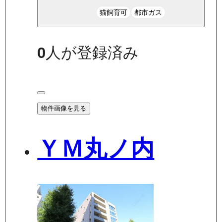
猫飼育可
都市ガス
0
人が登録済み
物件画像を見る
ＹＭ丸ノ内