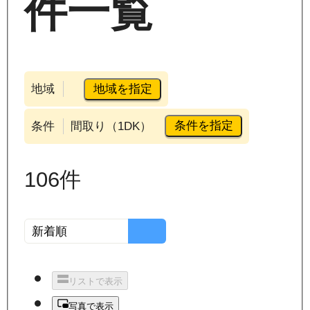
件一覧
地域を指定
地域
条件を指定
条件
間取り（1DK）
106
件
リストで表示
写真で表示