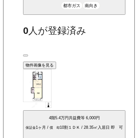
都市ガス
南向き
0
人が登録済み
物件画像を見る
4
階
5.4万
円
共益費等
6,000円
1ヶ月
/
10割
１ＤＫ
/
28.35
㎡
入居日
即 可
保証金
償 却