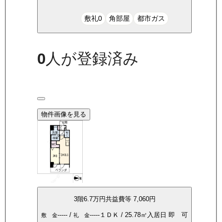
敷礼0
角部屋
都市ガス
0
人が登録済み
物件画像を見る
3
階
6.7万
円
共益費等
7,060円
-----
/
-----
１ＤＫ
/
25.78
㎡
入居日
即 可
敷 金
礼 金