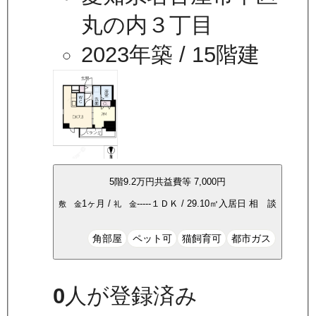
丸の内３丁目
2023年築
/ 15階建
5
階
9.2万
円
共益費等
7,000円
1ヶ月
/
-----
１ＤＫ
/
29.10
㎡
入居日
相 談
敷 金
礼 金
角部屋
ペット可
猫飼育可
都市ガス
0
人が登録済み