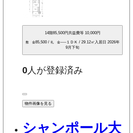
14
階
85,500
円
共益費等
10,000円
85,500
/
-----
１ＤＫ
/
29.12
㎡
入居日
2026年
敷 金
礼 金
9月下旬
0
人が登録済み
物件画像を見る
シャンポール大