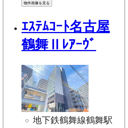
物件画像を見る
ｴｽﾃﾑｺｰﾄ名古屋
鶴舞Ⅱﾚｱｰｳﾞ
地下鉄鶴舞線鶴舞駅