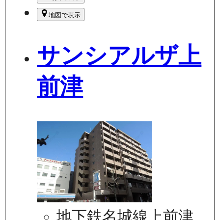
地図で表示
サンシアルザ上
前津
地下鉄名城線上前津