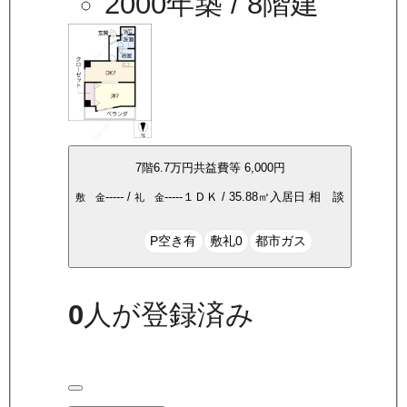
2000年築
/ 8階建
7
階
6.7万
円
共益費等
6,000円
-----
/
-----
１ＤＫ
/
35.88
㎡
入居日
相 談
敷 金
礼 金
P空き有
敷礼0
都市ガス
0
人が登録済み