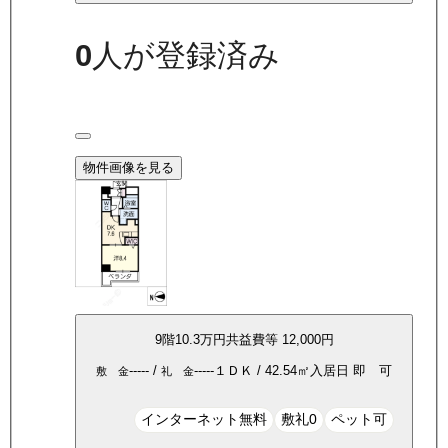
0
人が登録済み
物件画像を見る
9
階
10.3万
円
共益費等
12,000円
-----
/
-----
１ＤＫ
/
42.54
㎡
入居日
即 可
敷 金
礼 金
インターネット無料
敷礼0
ペット可