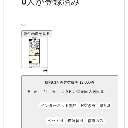
0
人が登録済み
物件画像を見る
8
階
9.3万
円
共益費等
12,000円
-----
/
-----
１ＤＫ
/
42.54
㎡
入居日
即 可
敷 金
礼 金
インターネット無料
P空き有
敷礼0
ペット可
猫飼育可
都市ガス