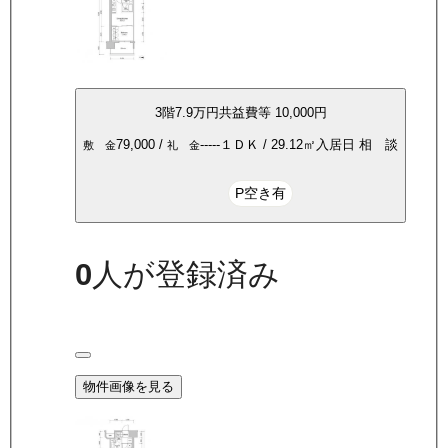
3
階
7.9万
円
共益費等
10,000円
79,000
/
-----
１ＤＫ
/
29.12
㎡
入居日
相 談
敷 金
礼 金
P空き有
0
人が登録済み
物件画像を見る