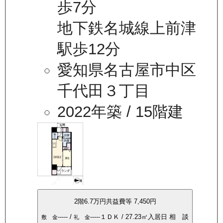
歩7分
地下鉄名城線上前津
駅歩12分
愛知県名古屋市中区
千代田３丁目
2022年築
/ 15階建
2
階
6.7万
円
共益費等
7,450円
-----
/
-----
１ＤＫ
/
27.23
㎡
入居日
相 談
敷 金
礼 金