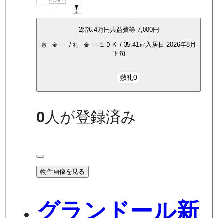
2
階
6.4万
円
共益費等
7,000円
-----
/
-----
１ＤＫ
/
35.41
㎡
入居日
2026年8月
敷 金
礼 金
下旬
敷礼0
0
人が登録済み
物件画像を見る
グランドール新