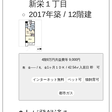
新栄１丁目
2017年築
/ 12階建
4
階
9万
円
共益費等
9,000円
-----
/
1ヶ月
１ＤＫ
/
42.54
㎡
入居日
即 可
敷 金
礼 金
インターネット無料
ペット可
猫飼育可
都市ガス