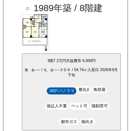
1989年築
/ 8階建
3
階
7.2万
円
共益費等
6,000円
-----
/
-----
３ＤＫ
/
54.74
㎡
入居日
2026年9月
敷 金
礼 金
下旬
敷礼0
角部屋
360°パノラマ
保証人不要
ペット可
猫飼育可
都市ガス
南向き