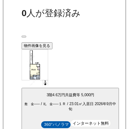
0
人が登録済み
物件画像を見る
3
階
4.6万
円
共益費等
5,000円
-----
/
-----
１Ｒ
/
23.01
㎡
入居日
2026年9月中
敷 金
礼 金
旬
インターネット無料
360°パノラマ