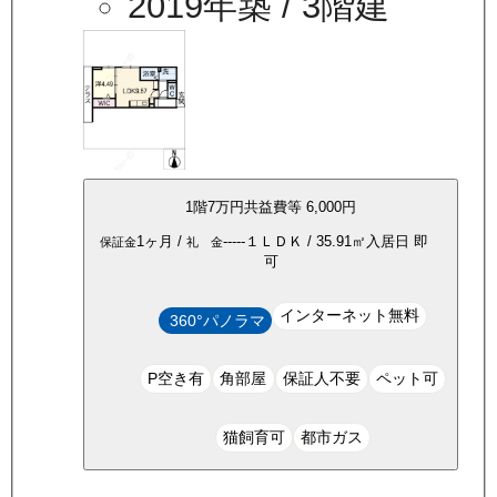
2019年築
/ 3階建
1
階
7万
円
共益費等
6,000円
1ヶ月
/
-----
１ＬＤＫ
/
35.91
㎡
入居日
即
保証金
礼 金
可
インターネット無料
360°パノラマ
P空き有
角部屋
保証人不要
ペット可
猫飼育可
都市ガス