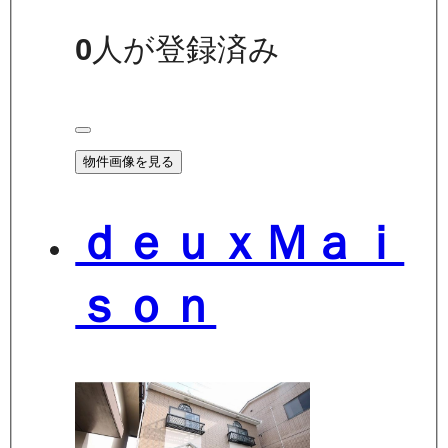
0
人が登録済み
物件画像を見る
ｄｅｕｘＭａｉ
ｓｏｎ