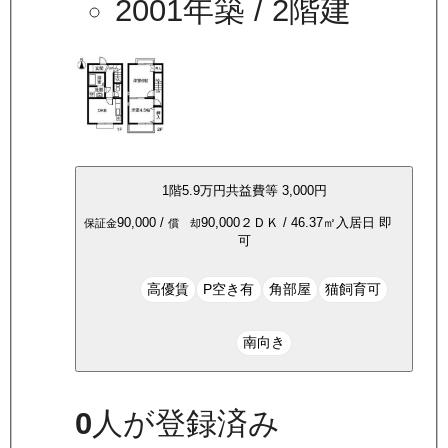
2001年築
/ 2階建
1
階
5.9万
円
共益費等
3,000円
90,000
/
90,000
２ＤＫ
/
46.37
㎡
入居日
即
保証金
償 却
可
高優賃
P空き有
角部屋
猫飼育可
南向き
0
人が登録済み