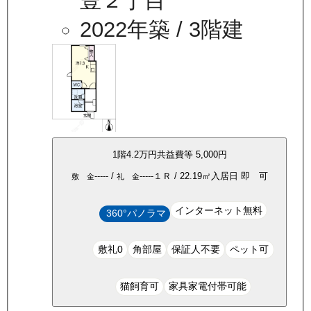
豊２丁目
2022年築
/ 3階建
1
階
4.2万
円
共益費等
5,000円
-----
/
-----
１Ｒ
/
22.19
㎡
入居日
即 可
敷 金
礼 金
インターネット無料
360°パノラマ
敷礼0
角部屋
保証人不要
ペット可
猫飼育可
家具家電付帯可能