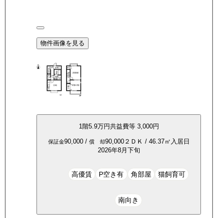
物件画像を見る
1
階
5.9万
円
共益費等
3,000円
90,000
/
90,000
２ＤＫ
/
46.37
㎡
入居日
保証金
償 却
2026年8月下旬
高優賃
P空き有
角部屋
猫飼育可
南向き