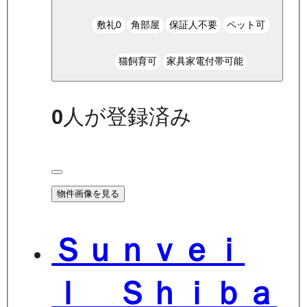
敷礼0
角部屋
保証人不要
ペット可
猫飼育可
家具家電付帯可能
0
人が登録済み
物件画像を見る
Ｓｕｎｖｅｉ
ｌ Ｓｈｉｂａ