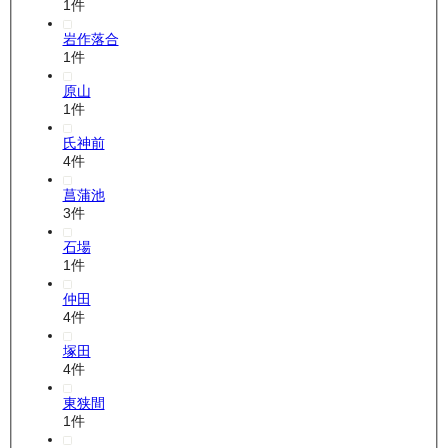
1
件
岩作落合
1
件
原山
1
件
氏神前
4
件
菖蒲池
3
件
石場
1
件
仲田
4
件
塚田
4
件
東狭間
1
件