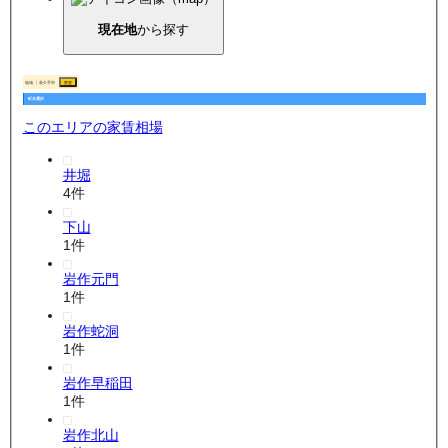
現在地
から探す
地域
長久手市
変更
町名選択
このエリアの家賃相場
井堀
4
件
下山
1
件
岩作元門
1
件
岩作蛇洞
1
件
岩作早稲田
1
件
岩作北山