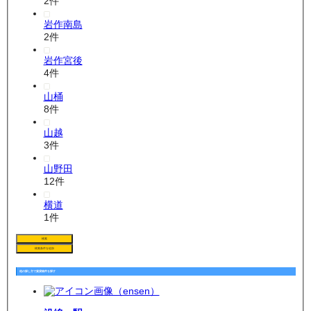
2
件
岩作南島
2
件
岩作宮後
4
件
山桶
8
件
山越
3
件
山野田
12
件
横道
1
件
検索
検索条件を追加
他の探し方で賃貸物件を探す