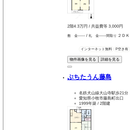
2
階
4.3万
円
/ 共益費等
3,000円
-----
/
-----
２ＤＫ
敷 金
礼 金
間取り
インターネット無料
P空き有
物件画像を見る
詳細を見る
ぷちたうん藤島
名鉄犬山線大山寺駅歩21分
愛知県小牧市藤島町出口
1999年築
/ 2階建