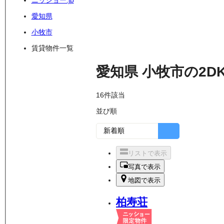
ニッショー.jp
愛知県
小牧市
賃貸物件一覧
愛知県
小牧市
の
2D
16
件該当
並び順
リストで表示
写真で表示
地図で表示
柏寿荘