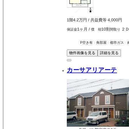
1
階
4.2万
円
/ 共益費等
4,000円
1ヶ月
/
10割
２
保証金
償 却
間取り
P空き有
角部屋
都市ガス
物件画像を見る
詳細を見る
カーサアリアーテ