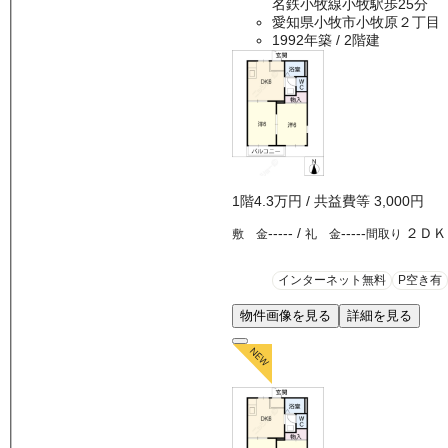
名鉄小牧線小牧駅歩25分
愛知県小牧市小牧原２丁目
1992年築
/ 2階建
1
階
4.3万
円
/ 共益費等
3,000円
-----
/
-----
２ＤＫ
敷 金
礼 金
間取り
インターネット無料
P空き有
物件画像を見る
詳細を見る