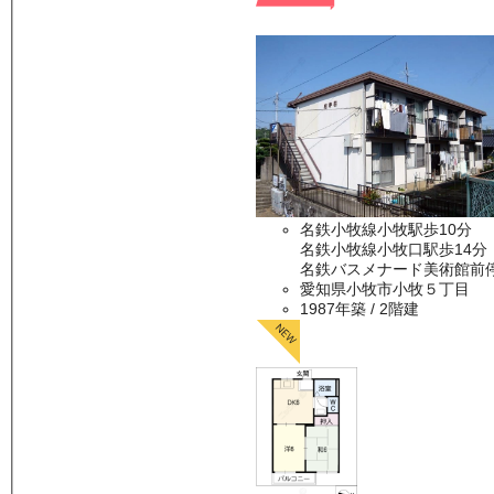
名鉄小牧線小牧駅歩10分
名鉄小牧線小牧口駅歩14分
名鉄バスメナード美術館前
愛知県小牧市小牧５丁目
1987年築
/ 2階建