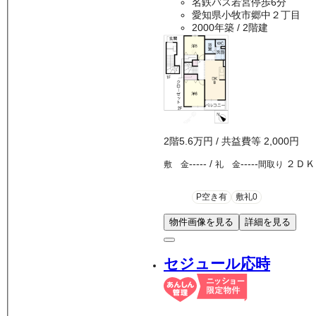
名鉄バス若宮停歩6分
愛知県小牧市郷中２丁目
2000年築
/ 2階建
2
階
5.6万
円
/ 共益費等
2,000円
-----
/
-----
２ＤＫ
敷 金
礼 金
間取り
P空き有
敷礼0
物件画像を見る
詳細を見る
セジュール応時