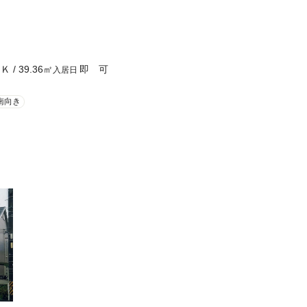
ＤＫ
/
39.36
㎡
即 可
入居日
南向き