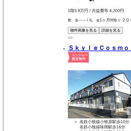
1
階
3.8万
円
/ 共益費等
4,200円
-----
/
1ヶ月
２Ｄ
敷 金
礼 金
間取り
物件画像を見る
詳細を見る
ＳｋｙｌｅＣｏｓｍｏ
名鉄小牧線小牧原駅歩10分
名鉄小牧線味岡駅歩16分