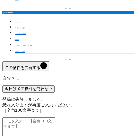
3LDK
もっと見る
周辺の物件情報
レオパレスクレール
レオパレス長谷川
フレグランスさくら
柏寿荘
ＳｋｙｌｅＣｏｓｍｏｓ Ｅ棟
ガルテン・ヴィラ
もっと見る
この物件を共有する
自分メモ
今日はメモ機能を使わない
登録に失敗しました。
恐れ入りますが再度ご入力ください。
［全角100文字まで］