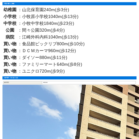
周辺の暮らし情報
幼稚園
：
山北保育園240m(歩3分)
小学校
：
小牧原小学校1040m(歩13分)
中学校
：
小牧中学校1840m(歩23分)
公園
：
間々公園320m(歩4分)
病院
：
江崎外科内科1040m(歩13分)
買い物
：
食品館ビックリブ800m(歩10分)
買い物
：
ＤＣＭカーマ960m(歩12分)
買い物
：
ダイソー880m(歩11分)
買い物
：
ファミリーマート640m(歩8分)
買い物
：
ユニクロ720m(歩9分)
物件番号・取り扱い支店
物件番号
4501344