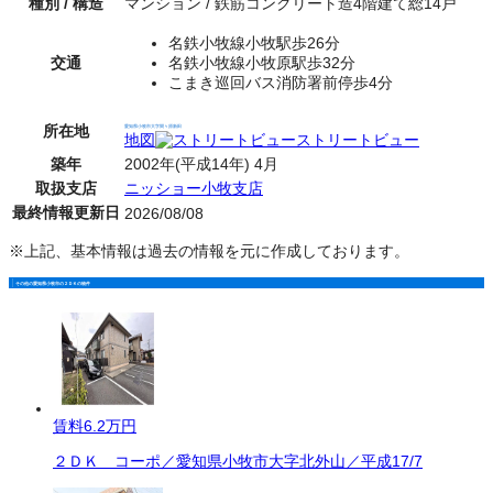
種別 / 構造
マンション / 鉄筋コンクリート造4階建て総14戸
名鉄小牧線小牧駅歩26分
交通
名鉄小牧線小牧原駅歩32分
こまき巡回バス消防署前停歩4分
所在地
愛知県小牧市大字間々原新田
地図
ストリートビュー
築年
2002年(平成14年) 4月
取扱支店
ニッショー小牧支店
最終情報更新日
2026/08/08
※上記、基本情報は過去の情報を元に作成しております。
その他の愛知県小牧市の２ＤＫの物件
賃料
6.2万円
２ＤＫ コーポ／愛知県小牧市大字北外山／平成17/7