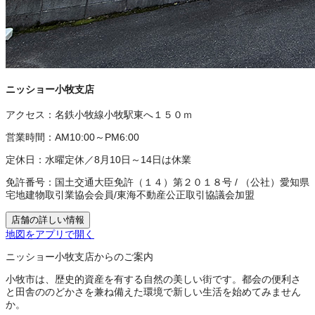
ニッショー小牧支店
アクセス：
名鉄小牧線小牧駅東へ１５０ｍ
営業時間：
AM10:00～PM6:00
定休日：
水曜定休／8月10日～14日は休業
免許番号：
国土交通大臣免許（１４）第２０１８号
/
（公社）愛知県
宅地建物取引業協会会員
/
東海不動産公正取引協議会加盟
店舗の詳しい情報
地図をアプリで開く
ニッショー小牧支店からのご案内
小牧市は、歴史的資産を有する自然の美しい街です。都会の便利さ
と田舎ののどかさを兼ね備えた環境で新しい生活を始めてみません
か。