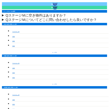
フォームで
来店予約
（無料）
フォームで
空室確認
（無料）
ステージＭのよくある質問
Q
ステージＭに空き物件はありますか？
Q
ステージＭについてどこに問い合わせしたら良いですか？
小牧市の物件を間取りから探す
ワンルーム・1K
1LDK
2LDK
3LDK
もっと見る
小牧駅の物件を間取りから探す
ワンルーム・1K
1LDK
2LDK
3LDK
もっと見る
小牧原駅の物件を間取りから探す
ワンルーム・1K
1LDK
2LDK