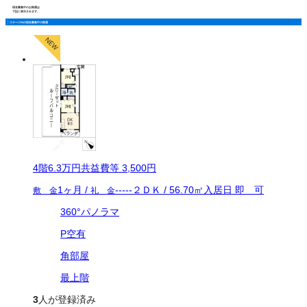
現在募集中のお部屋は
下記に表示されます。
ステージＭの現在募集中の部屋
4
階
6.3万
円
共益費等
3,500円
1ヶ月
/
-----
２ＤＫ
/
56.70
㎡
入居日
即 可
敷 金
礼 金
360°パノラマ
P空有
角部屋
最上階
3
人が登録済み