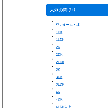
人気の間取り
ワンルーム・1K
1DK
1LDK
2K
2DK
2LDK
3K
3DK
3LDK
4K
4DK
4LDK以上