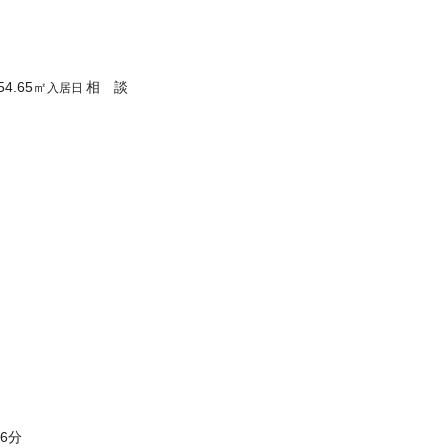
54.65
㎡
相 談
入居日
6分