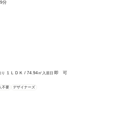
9分
１ＬＤＫ
/
74.94
㎡
即 可
取り
入居日
人不要
デザイナーズ