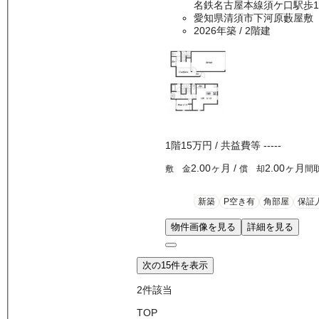
名鉄名古屋本線須ケ口駅歩1
愛知県清須市下河原藪屋敷
2026年築
/ 2階建
1
階
15万
円
/ 共益費等
-----
2.00ヶ月
/
2.00ヶ月
敷 金
償 却
間
新築
P空き有
角部屋
保証
物件画像を見る
詳細を見る
次の15件を表示
2
件該当
TOP