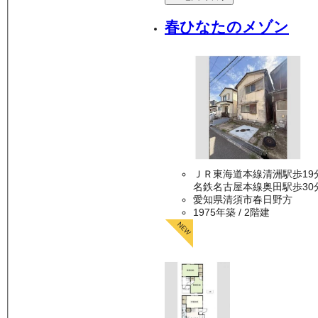
春ひなたのメゾン
ＪＲ東海道本線清洲駅歩19
名鉄名古屋本線奥田駅歩30
愛知県清須市春日野方
1975年築
/ 2階建