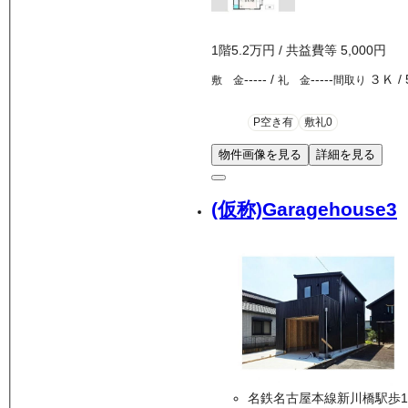
1
階
5.2万
円
/ 共益費等
5,000円
-----
/
-----
３Ｋ
/
敷 金
礼 金
間取り
P空き有
敷礼0
物件画像を見る
詳細を見る
(仮称)Garagehouse3
名鉄名古屋本線新川橋駅歩1