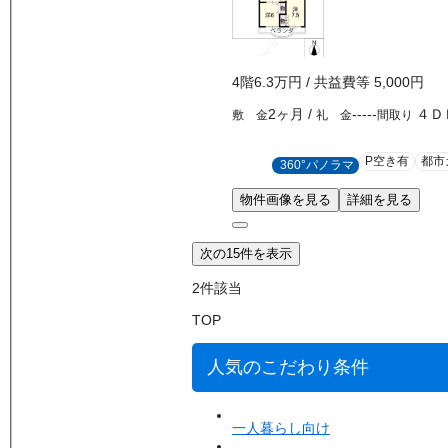
4
階
6.3万
円
/ 共益費等
5,000円
2ヶ月
/
-----
４Ｄ
敷 金
礼 金
間取り
P空き有
都市
360°パノラマ
物件画像を見る
詳細を見る
次の15件を表示
2
件該当
TOP
人気のこだわり条件
一人暮らし向け