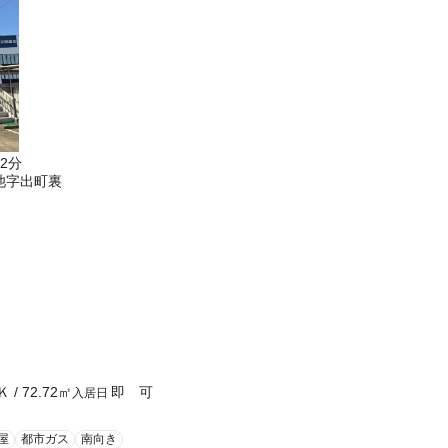
2分
池字出町裏
Ｋ
/
72.72
㎡
即 可
入居日
屋
都市ガス
南向き