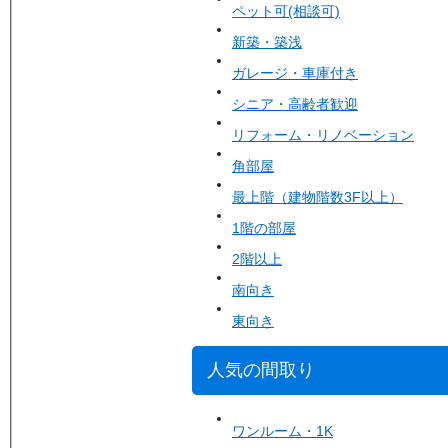
ペット可(相談可)
新築・築浅
ガレージ・車庫付き
シニア・高齢者歓迎
リフォーム・リノベーション
角部屋
最上階（建物階数3F以上）
1階の部屋
2階以上
南向き
東向き
人気の間取り
ワンルーム・1K