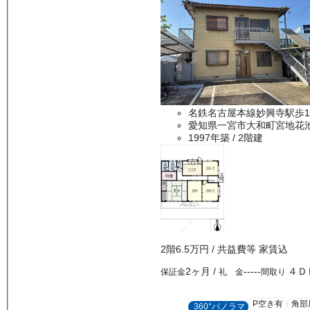
名鉄名古屋本線妙興寺駅歩1
愛知県一宮市大和町宮地花
1997年築
/ 2階建
2
階
6.5万
円
/ 共益費等
家賃込
2ヶ月
/
-----
４Ｄ
保証金
礼 金
間取り
P空き有
角部
360°パノラマ