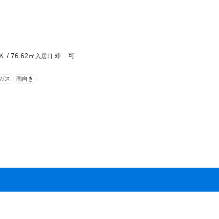
Ｋ
/
76.62
㎡
即 可
入居日
ガス
南向き