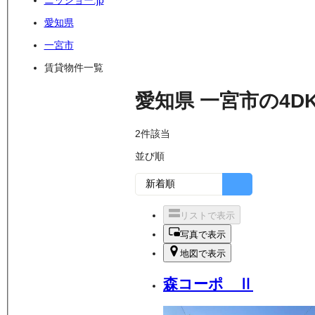
ニッショー.jp
愛知県
一宮市
賃貸物件一覧
愛知県
一宮市
の
4D
2
件該当
並び順
リストで表示
写真で表示
地図で表示
森コーポ Ⅱ