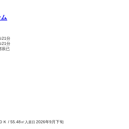
ーム
21分
21分
郷辰已
ＤＫ
/
55.48
㎡
2026年9月下旬
入居日