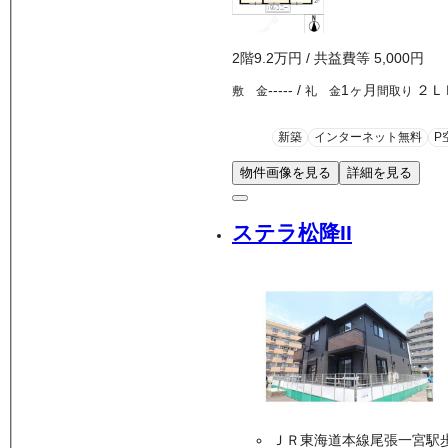
2
階
9.2万
円
/ 共益費等
5,000円
-----
/
1ヶ月
２Ｌ
敷 金
礼 金
間取り
新築
インターネット無料
P
物件画像を見る
詳細を見る
ステラ松降II
ＪＲ東海道本線尾張一宮駅歩