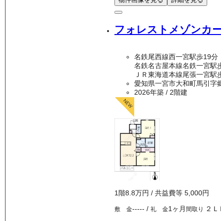
フォレストメゾンカ
名鉄尾西線西一宮駅歩19分
名鉄名古屋本線名鉄一宮駅歩
ＪＲ東海道本線尾張一宮駅歩
愛知県一宮市大和町馬引字
2026年築
/ 2階建
1
階
8.8万
円
/ 共益費等
5,000円
-----
/
1ヶ月
２Ｌ
敷 金
礼 金
間取り