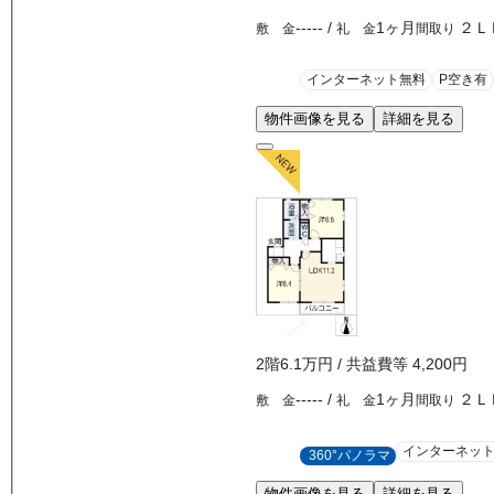
-----
/
1ヶ月
２Ｌ
敷 金
礼 金
間取り
インターネット無料
P空き有
物件画像を見る
詳細を見る
2
階
6.1万
円
/ 共益費等
4,200円
-----
/
1ヶ月
２Ｌ
敷 金
礼 金
間取り
インターネッ
360°パノラマ
物件画像を見る
詳細を見る