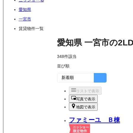
ニッショー.jp
愛知県
一宮市
賃貸物件一覧
愛知県
一宮市
の
2L
348
件該当
並び順
リストで表示
写真で表示
地図で表示
ファミーユ Ｂ棟