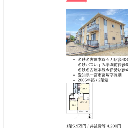
名鉄名古屋本線石刀駅歩40
名鉄バスいずみ学園前停歩
名鉄名古屋本線今伊勢駅歩4
愛知県一宮市富塚字長畑
2005年築
/ 2階建
1
階
5.9万
円
/ 共益費等
4,200円