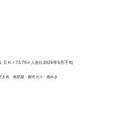
ＬＤＫ
/
73.70
㎡
2026年9月下旬
入居日
空き有
角部屋
都市ガス
南向き