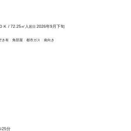
ＤＫ
/
72.25
㎡
2026年9月下旬
入居日
空き有
角部屋
都市ガス
南向き
25分