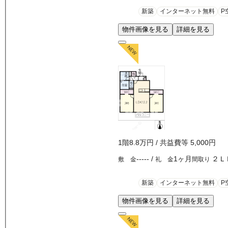
新築
インターネット無料
P
物件画像を見る
詳細を見る
1
階
8.8万
円
/ 共益費等
5,000円
-----
/
1ヶ月
２Ｌ
敷 金
礼 金
間取り
新築
インターネット無料
P
物件画像を見る
詳細を見る