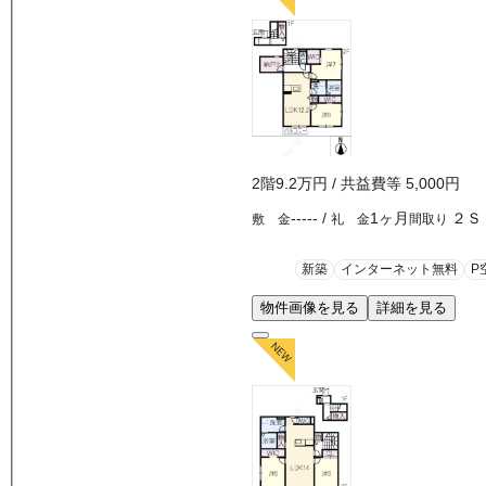
2
階
9.2万
円
/ 共益費等
5,000円
-----
/
1ヶ月
２Ｓ
敷 金
礼 金
間取り
新築
インターネット無料
P
物件画像を見る
詳細を見る