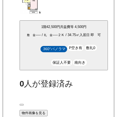
1
階
42,500
円
共益費等
4,500円
-----
/
-----
２Ｋ
/
34.75
㎡
入居日
即 可
敷 金
礼 金
P空き有
敷礼0
360°パノラマ
保証人不要
南向き
0
人が登録済み
物件画像を見る