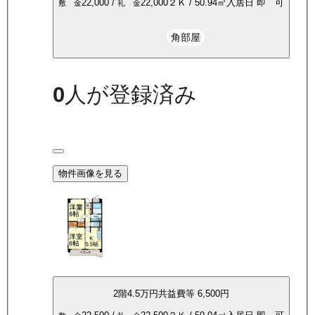
22,000
/
22,000
２Ｋ
/
50.94
㎡
入居日
即 可
敷 金
礼 金
角部屋
0
人が登録済み
物件画像を見る
2
階
4.5万
円
共益費等
6,500円