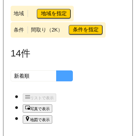
地域を指定
地域
条件を指定
条件
間取り（2K）
14
件
リストで表示
写真で表示
地図で表示