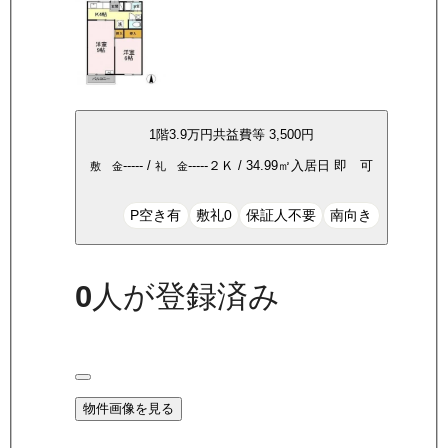
1
階
3.9万
円
共益費等
3,500円
-----
/
-----
２Ｋ
/
34.99
㎡
入居日
即 可
敷 金
礼 金
P空き有
敷礼0
保証人不要
南向き
0
人が登録済み
物件画像を見る