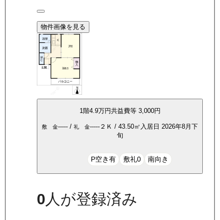
物件画像を見る
1
階
4.9万
円
共益費等
3,000円
-----
/
-----
２Ｋ
/
43.50
㎡
入居日
2026年8月下
敷 金
礼 金
旬
P空き有
敷礼0
南向き
0
人が登録済み