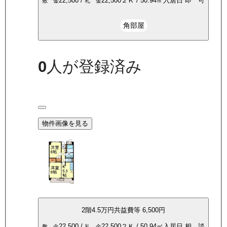
22,500
/
22,500
２Ｋ
/
50.94
㎡
入居日
即 可
敷 金
礼 金
角部屋
0
人が登録済み
物件画像を見る
2
階
4.5万
円
共益費等
6,500円
22,500
/
22,500
２Ｋ
/
50.94
㎡
入居日
相 談
敷 金
礼 金