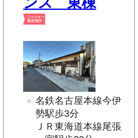
ンス 東棟
名鉄名古屋本線今伊
勢駅歩3分
ＪＲ東海道本線尾張