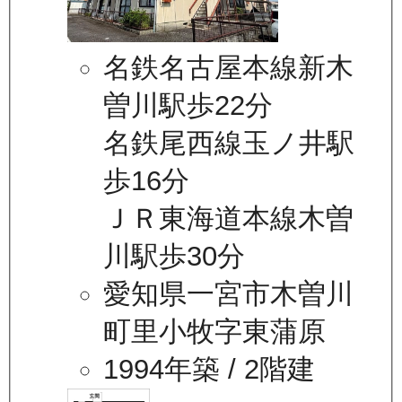
名鉄名古屋本線新木
曽川駅歩22分
名鉄尾西線玉ノ井駅
歩16分
ＪＲ東海道本線木曽
川駅歩30分
愛知県一宮市木曽川
町里小牧字東蒲原
1994年築
/ 2階建