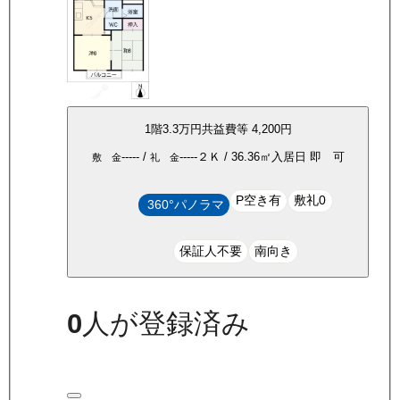
1
階
3.3万
円
共益費等
4,200円
-----
/
-----
２Ｋ
/
36.36
㎡
入居日
即 可
敷 金
礼 金
P空き有
敷礼0
360°パノラマ
保証人不要
南向き
0
人が登録済み