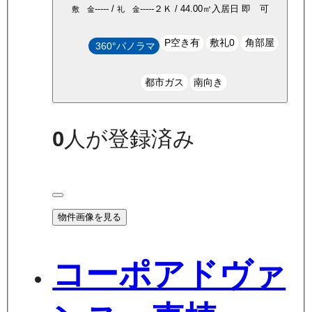
-----
/
-----
２Ｋ
/
44.00
㎡
入居日
即 可
敷 金
礼 金
P空き有
敷礼0
角部屋
360°パノラマ
都市ガス
南向き
0
人が登録済み
物件画像を見る
コーポアドヴァ