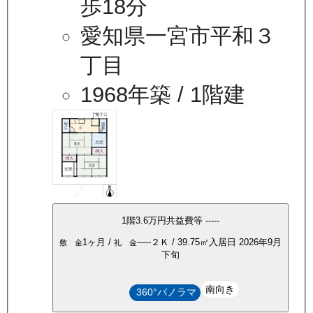
歩18分
愛知県一宮市平和３
丁目
1968年築
/ 1階建
1
階
3.6万
円
共益費等
-----
1ヶ月
/
-----
２Ｋ
/
39.75
㎡
入居日
2026年9月
敷 金
礼 金
下旬
南向き
360°パノラマ