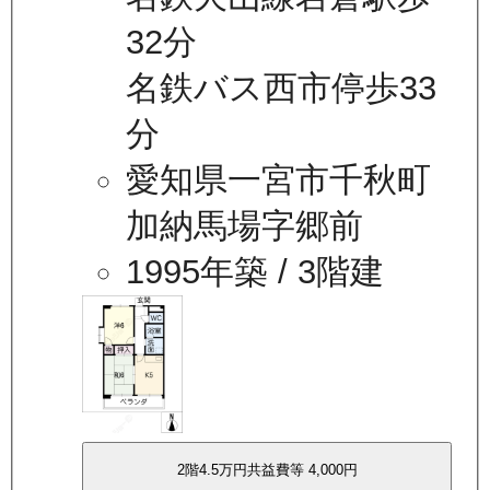
32分
名鉄バス西市停歩33
分
愛知県一宮市千秋町
加納馬場字郷前
1995年築
/ 3階建
2
階
4.5万
円
共益費等
4,000円