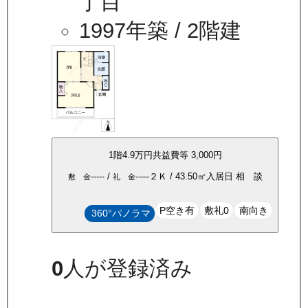
丁目
1997年築
/ 2階建
1
階
4.9万
円
共益費等
3,000円
-----
/
-----
２Ｋ
/
43.50
㎡
入居日
相 談
敷 金
礼 金
P空き有
敷礼0
南向き
360°パノラマ
0
人が登録済み