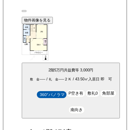
物件画像を見る
2
階
5万
円
共益費等
3,000円
-----
/
-----
２Ｋ
/
43.50
㎡
入居日
即 可
敷 金
礼 金
P空き有
敷礼0
角部屋
360°パノラマ
南向き