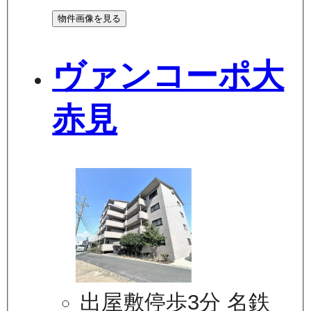
物件画像を見る
ヴァンコーポ大
赤見
出屋敷停歩3分 名鉄