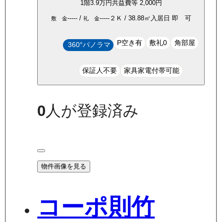
1
階
3.9万
円
共益費等
2,000円
-----
/
-----
２Ｋ
/
38.88
㎡
入居日
即 可
敷 金
礼 金
P空き有
敷礼0
角部屋
360°パノラマ
保証人不要
家具家電付帯可能
0
人が登録済み
物件画像を見る
コーポ則竹