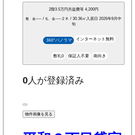
2
階
3.5万
円
共益費等
4,200円
-----
/
-----
２Ｋ
/
30.36
㎡
入居日
2026年9月中
敷 金
礼 金
旬
インターネット無料
360°パノラマ
敷礼0
保証人不要
南向き
0
人が登録済み
物件画像を見る