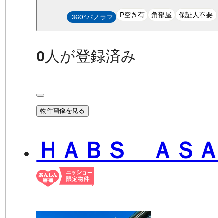
P空き有
角部屋
保証人不要
360°パノラマ
0
人が登録済み
物件画像を見る
ＨＡＢＳ ＡＳ