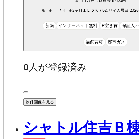
1
階
11.1万
円
共益費等
9,600円
-----
/
2ヶ月
１ＬＤＫ
/
52.77
㎡
入居日
202
敷 金
礼 金
新築
インターネット無料
P空き有
保証人
猫飼育可
都市ガス
0
人が登録済み
物件画像を見る
シャトル住吉Ｂ