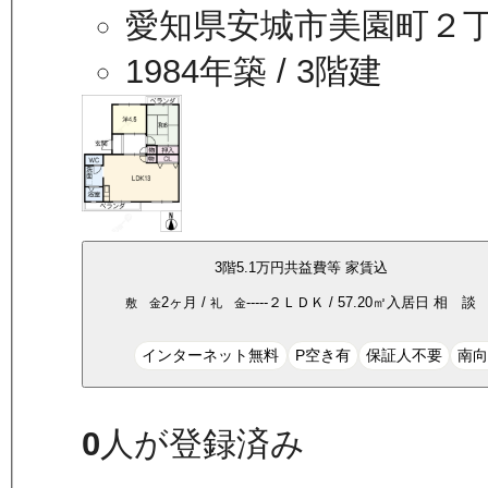
愛知県安城市美園町２
1984年築
/ 3階建
3
階
5.1万
円
共益費等
家賃込
2ヶ月
/
-----
２ＬＤＫ
/
57.20
㎡
入居日
相 談
敷 金
礼 金
インターネット無料
P空き有
保証人不要
南
0
人が登録済み