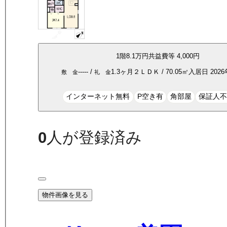
1
階
8.1万
円
共益費等
4,000円
-----
/
1.3ヶ月
２ＬＤＫ
/
70.05
㎡
入居日
202
敷 金
礼 金
インターネット無料
P空き有
角部屋
保証人
0
人が登録済み
物件画像を見る