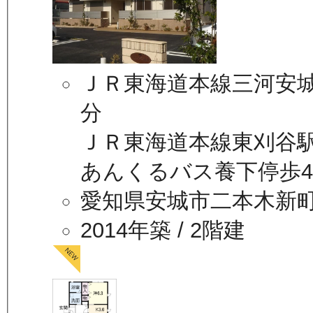
ＪＲ東海道本線三河安城
分
ＪＲ東海道本線東刈谷駅
あんくるバス養下停歩
愛知県安城市二本木新
2014年築
/ 2階建