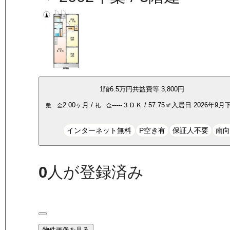
1
階
6.5万
円
共益費等
3,800円
2.00ヶ月
/
-----
３ＤＫ
/
57.75
㎡
入居日
2026年9月
敷 金
礼 金
インターネット無料
P空き有
保証人不要
南
0
人が登録済み
物件画像を見る