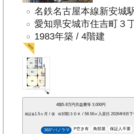
名鉄名古屋本線新安城駅
愛知県安城市住吉町３
1983年築
/ 4階建
4
階
5.8万
円
共益費等
3,000円
1.5ヶ月
/
10割
３ＤＫ
/
58.50
㎡
入居日
2026年9月
保証金
償 却
P空き有
角部屋
保証人不要
360°パノラマ