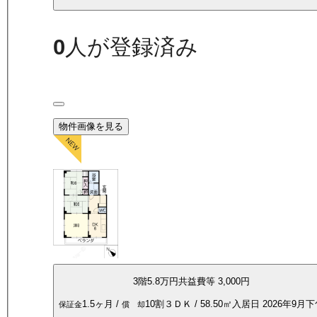
0
人が登録済み
物件画像を見る
3
階
5.8万
円
共益費等
3,000円
1.5ヶ月
/
10割
３ＤＫ
/
58.50
㎡
入居日
2026年9月
保証金
償 却