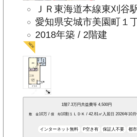
ＪＲ東海道本線東刈谷駅
愛知県安城市美園町１
2018年築
/ 2階建
1
階
7.3万
円
共益費等
4,500円
10万
/
10割
１ＬＤＫ
/
42.81
㎡
入居日
2026年10
敷 金
償 却
インターネット無料
P空き有
保証人不要
都