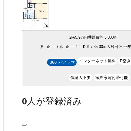
2
階
5.9万
円
共益費等
5,000円
-----
/
-----
１ＬＤＫ
/
35.00
㎡
入居日
2026
敷 金
礼 金
インターネット無料
P空
360°パノラマ
保証人不要
家具家電付帯可能
0
人が登録済み