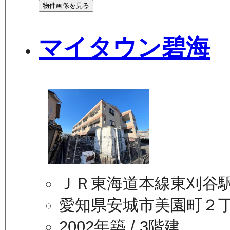
物件画像を見る
マイタウン碧海
ＪＲ東海道本線東刈谷駅
愛知県安城市美園町２
2002年築
/ 3階建