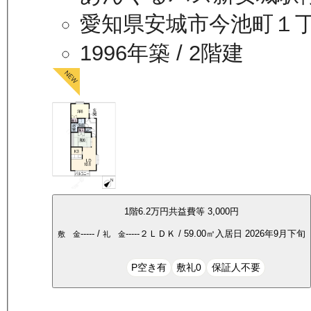
愛知県安城市今池町１
1996年築
/ 2階建
1
階
6.2万
円
共益費等
3,000円
-----
/
-----
２ＬＤＫ
/
59.00
㎡
入居日
2026年9月下旬
敷 金
礼 金
P空き有
敷礼0
保証人不要