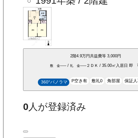
1991年築
/ 2階建
2
階
4.9万
円
共益費等
3,000円
-----
/
-----
２ＤＫ
/
35.00
㎡
入居日
即 
敷 金
礼 金
P空き有
敷礼0
角部屋
保証人
360°パノラマ
0
人が登録済み