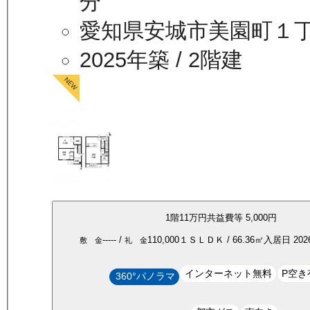
分
愛知県安城市美園町１
2025年築
/ 2階建
1
階
11万
円
共益費等
5,000円
-----
/
110,000
１ＳＬＤＫ
/
66.36
㎡
入居日
20
敷 金
礼 金
インターネット無料
P空き
360°パノラマ