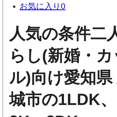
お気に入り
0
人気の条件
二
らし(新婚・カ
ル)向け
愛知県
城市の1LDK、