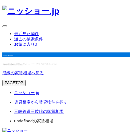
最近見た物件
過去の検索条件
お気に入り
0
三里駅の家賃相場
当サイトで掲載した築3年以内の物件情報をもとに算出しています。（2025年12月1日時点） 共益費は表示金額に含まれておりません。
※家賃表示額には共益費等は含まれておりません。
沿線の家賃相場へ戻る
PAGETOP
ニッショー.jp
賃貸相場から賃貸物件を探す
三岐鉄道三岐線の家賃相場
undefinedの家賃相場