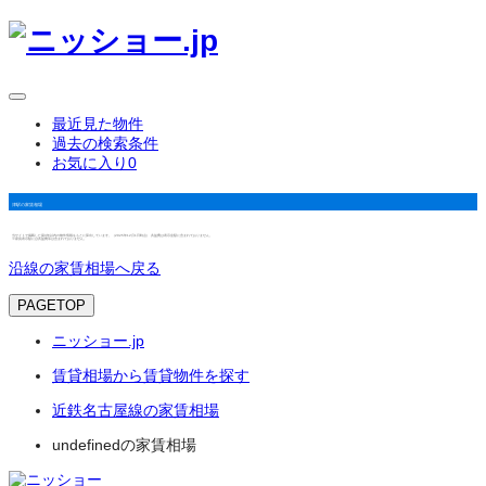
最近見た物件
過去の検索条件
お気に入り
0
津駅の家賃相場
当サイトで掲載した築3年以内の物件情報をもとに算出しています。（2025年12月1日時点） 共益費は表示金額に含まれておりません。
※家賃表示額には共益費等は含まれておりません。
沿線の家賃相場へ戻る
PAGETOP
ニッショー.jp
賃貸相場から賃貸物件を探す
近鉄名古屋線の家賃相場
undefinedの家賃相場