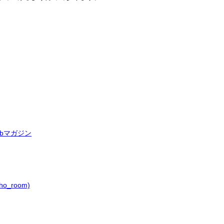
bマガジン
o_room)