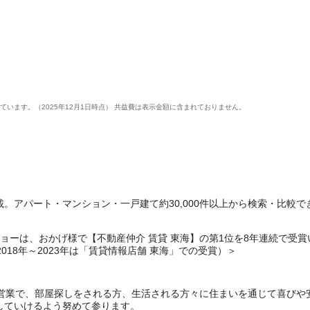
います。（2025年12月1日時点） 共益費は表示金額に含まれておりません。
。アパート・マンション・一戸建て約30,000件以上から検索・比較で
ーは、おかげ様で【不動産仲介 賃貸 東海】の第1位を8年連続で受賞いたしま
・2018年～2023年は「賃貸情報店舗 東海」での受賞）＞
着営業で、部屋探しをされる方、生活される方々に住まいを通じて喜びや
していけるよう努めて参ります。