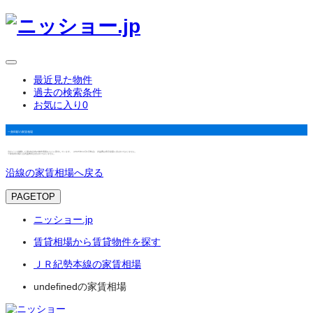
最近見た物件
過去の検索条件
お気に入り
0
一身田駅の家賃相場
当サイトで掲載した築3年以内の物件情報をもとに算出しています。（2025年12月1日時点） 共益費は表示金額に含まれておりません。
※家賃表示額には共益費等は含まれておりません。
沿線の家賃相場へ戻る
PAGETOP
ニッショー.jp
賃貸相場から賃貸物件を探す
ＪＲ紀勢本線の家賃相場
undefinedの家賃相場