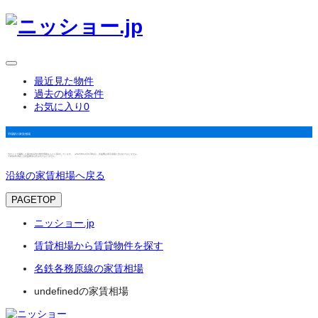
最近見た物件
過去の検索条件
お気に入り
0
羽場駅の家賃相場
当サイトで掲載した築3年以内の物件情報をもとに算出しています。（2025年12月1日時点） 共益費は表示金額に含まれておりません。
※家賃表示額には共益費等は含まれておりません。
沿線の家賃相場へ戻る
PAGETOP
ニッショー.jp
賃貸相場から賃貸物件を探す
名鉄各務原線の家賃相場
undefinedの家賃相場